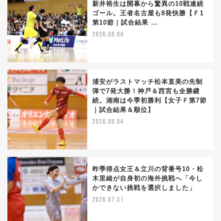
新井裕生は開幕から驚異の10戦連続
ゴール。王者名古屋も8発快勝【Ｆ1
第10節｜試合結果 …
2026.08.04
浦安がラストマッチ松本直美の先制
弾で7発大勝！神戸＆西宮も全勝継
続。湘南は今季初勝利【女子Ｆ第7節
｜試合結果＆順位】
2026.08.04
昨季得点女王＆立川の背番号10・松
木里緒が自身初の海外挑戦へ「今し
かできない挑戦を選択しました」
2026.07.31