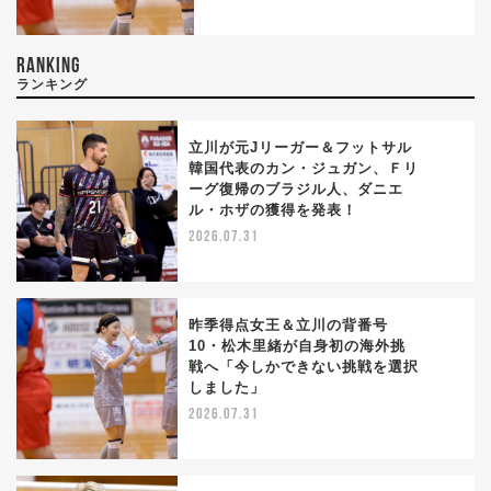
RANKING
ランキング
立川が元Jリーガー＆フットサル
韓国代表のカン・ジュガン、Ｆリ
ーグ復帰のブラジル人、ダニエ
1
ル・ホザの獲得を発表！
2026.07.31
昨季得点女王＆立川の背番号
10・松木里緒が自身初の海外挑
戦へ「今しかできない挑戦を選択
2
しました」
2026.07.31