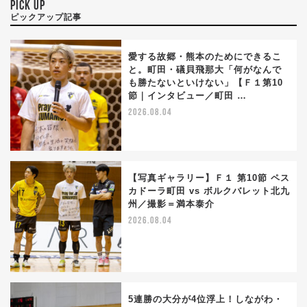
PICK UP
ピックアップ記事
愛する故郷・熊本のためにできるこ
と。町田・礒貝飛那大「何がなんで
も勝たないといけない」【Ｆ１第10
節｜インタビュー／町田 …
2026.08.04
【写真ギャラリー】Ｆ１ 第10節 ペス
カドーラ町田 vs ボルクバレット北九
州／撮影＝満本泰介
2026.08.04
5連勝の大分が4位浮上！しながわ・