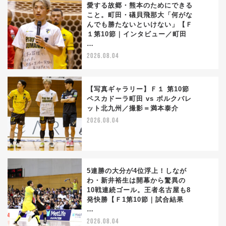
愛する故郷・熊本のためにできる
こと。町田・礒貝飛那大「何がな
んでも勝たないといけない」【Ｆ
3
１第10節｜インタビュー／町田
…
2026.08.04
【写真ギャラリー】Ｆ１ 第10節
ペスカドーラ町田 vs ボルクバレ
ット北九州／撮影＝満本泰介
4
2026.08.04
5連勝の大分が4位浮上！しなが
わ・新井裕生は開幕から驚異の
10戦連続ゴール。王者名古屋も8
5
発快勝【Ｆ1第10節｜試合結果
…
2026.08.04