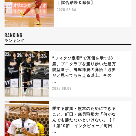
｜試合結果＆順位】
2026.08.04
RANKING
ランキング
“フィクソ定着”で真価を示す28
歳。プロクラブを渡り歩いた超万
能型選手、鬼塚祥慶の覚悟「必要
1
だと思ってもらえる以上、その
…
2026.08.08
愛する故郷・熊本のためにできる
こと。町田・礒貝飛那大「何がな
んでも勝たないといけない」【Ｆ
2
１第10節｜インタビュー／町田
…