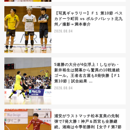
【写真ギャラリー】Ｆ１ 第10節 ペス
カドーラ町田 vs ボルクバレット北九
州／撮影＝満本泰介
2026.08.04
5連勝の大分が4位浮上！しながわ・
新井裕生は開幕から驚異の10戦連続
ゴール。王者名古屋も8発快勝【Ｆ1
第10節｜試合結果 …
2026.08.04
浦安がラストマッチ松本直美の先制
弾で7発大勝！神戸＆西宮も全勝継
続。湘南は今季初勝利【女子Ｆ第7節