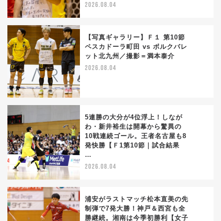
2026.08.04
【写真ギャラリー】Ｆ１ 第10節
ペスカドーラ町田 vs ボルクバレ
ット北九州／撮影＝満本泰介
3
2026.08.04
5連勝の大分が4位浮上！しなが
わ・新井裕生は開幕から驚異の
10戦連続ゴール。王者名古屋も8
4
発快勝【Ｆ1第10節｜試合結果
…
2026.08.04
浦安がラストマッチ松本直美の先
制弾で7発大勝！神戸＆西宮も全
勝継続。湘南は今季初勝利【女子