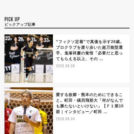
PICK UP
ピックアップ記事
“フィクソ定着”で真価を示す28歳。
プロクラブを渡り歩いた超万能型選
手、鬼塚祥慶の覚悟「必要だと思っ
てもらえる以上、その …
2026.08.08
愛する故郷・熊本のためにできるこ
と。町田・礒貝飛那大「何がなんで
も勝たないといけない」【Ｆ１第10
節｜インタビュー／町田 …
2026.08.04