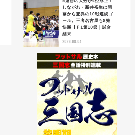
5連勝の大分が4位浮上！
しながわ・新井裕生は開
幕から驚異の10戦連続ゴ
ール。王者名古屋も8発
5
快勝【Ｆ1第10節｜試合
結果 …
2026.08.04