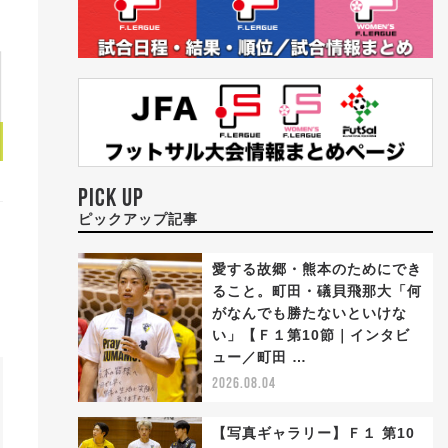
PICK UP
ピックアップ記事
愛する故郷・熊本のためにでき
ること。町田・礒貝飛那大「何
がなんでも勝たないといけな
い」【Ｆ１第10節｜インタビ
ュー／町田 …
2026.08.04
【写真ギャラリー】Ｆ１ 第10