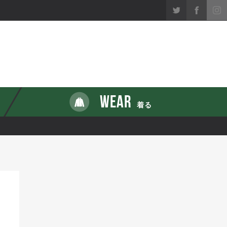
WEAR
着る