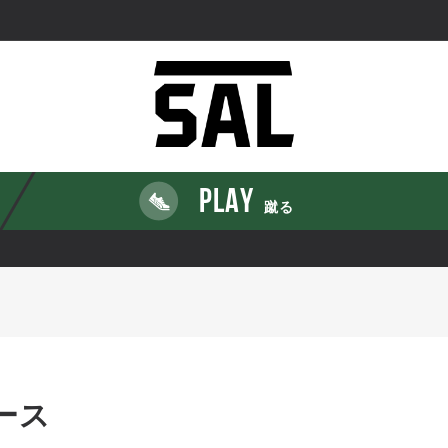
PLAY
蹴る
ース