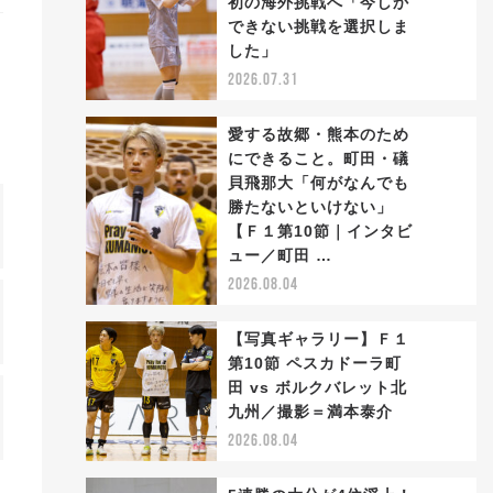
初の海外挑戦へ「今しか
2
できない挑戦を選択しま
した」
2026.07.31
愛する故郷・熊本のため
にできること。町田・礒
貝飛那大「何がなんでも
勝たないといけない」
3
【Ｆ１第10節｜インタビ
ュー／町田 …
2026.08.04
【写真ギャラリー】Ｆ１
第10節 ペスカドーラ町
田 vs ボルクバレット北
4
九州／撮影＝満本泰介
2026.08.04