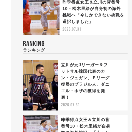
昨季得点女王＆立川の背番号
10・松木里緒が自身初の海外
挑戦へ「今しかできない挑戦を
選択しました」
2026.07.31
RANKING
ランキング
立川が元Jリーガー＆フ
ットサル韓国代表のカ
ン・ジュガン、Ｆリーグ
復帰のブラジル人、ダニ
1
エル・ホザの獲得を発
表！
2026.07.31
昨季得点女王＆立川の背
番号10・松木里緒が自身