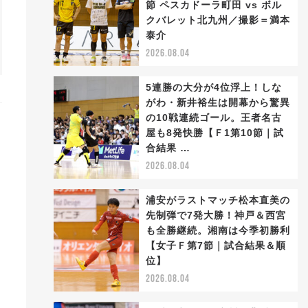
節 ペスカドーラ町田 vs ボル
クバレット北九州／撮影＝満本
泰介
2026.08.04
5連勝の大分が4位浮上！しな
がわ・新井裕生は開幕から驚異
の10戦連続ゴール。王者名古
屋も8発快勝【Ｆ1第10節｜試
合結果 …
2026.08.04
浦安がラストマッチ松本直美の
先制弾で7発大勝！神戸＆西宮
も全勝継続。湘南は今季初勝利
【女子Ｆ第7節｜試合結果＆順
位】
2026.08.04