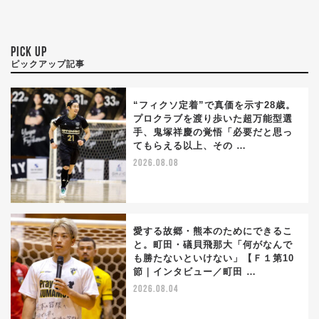
PICK UP
ピックアップ記事
“フィクソ定着”で真価を示す28歳。
プロクラブを渡り歩いた超万能型選
手、鬼塚祥慶の覚悟「必要だと思っ
てもらえる以上、その …
2026.08.08
愛する故郷・熊本のためにできるこ
と。町田・礒貝飛那大「何がなんで
も勝たないといけない」【Ｆ１第10
節｜インタビュー／町田 …
2026.08.04