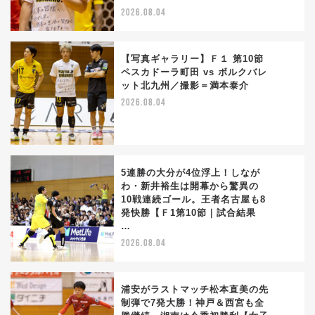
2026.08.04
【写真ギャラリー】Ｆ１ 第10節
ペスカドーラ町田 vs ボルクバレ
ット北九州／撮影＝満本泰介
3
2026.08.04
5連勝の大分が4位浮上！しなが
わ・新井裕生は開幕から驚異の
10戦連続ゴール。王者名古屋も8
4
発快勝【Ｆ1第10節｜試合結果
…
2026.08.04
浦安がラストマッチ松本直美の先
制弾で7発大勝！神戸＆西宮も全