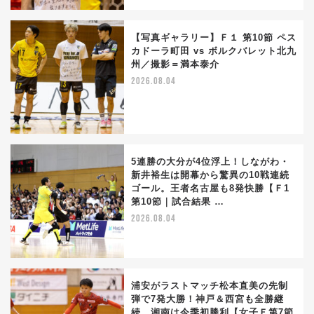
【写真ギャラリー】Ｆ１ 第10節 ペス
カドーラ町田 vs ボルクバレット北九
州／撮影＝満本泰介
2026.08.04
5連勝の大分が4位浮上！しながわ・
新井裕生は開幕から驚異の10戦連続
ゴール。王者名古屋も8発快勝【Ｆ1
第10節｜試合結果 …
2026.08.04
浦安がラストマッチ松本直美の先制
弾で7発大勝！神戸＆西宮も全勝継
続。湘南は今季初勝利【女子Ｆ第7節