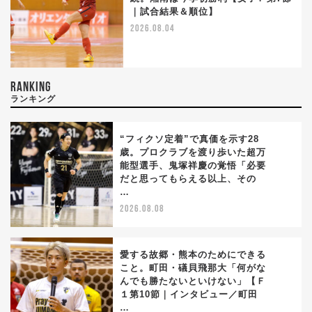
｜試合結果＆順位】
2026.08.04
RANKING
ランキング
“フィクソ定着”で真価を示す28
歳。プロクラブを渡り歩いた超万
能型選手、鬼塚祥慶の覚悟「必要
1
だと思ってもらえる以上、その
…
2026.08.08
愛する故郷・熊本のためにできる
こと。町田・礒貝飛那大「何がな
んでも勝たないといけない」【Ｆ
2
１第10節｜インタビュー／町田
…