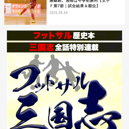
勝継続。湘南は今季初勝利【女子
5
Ｆ第7節｜試合結果＆順位】
2026.08.04