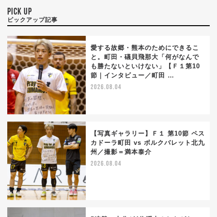
PICK UP
ピックアップ記事
愛する故郷・熊本のためにできるこ
と。町田・礒貝飛那大「何がなんで
も勝たないといけない」【Ｆ１第10
節｜インタビュー／町田 …
2026.08.04
【写真ギャラリー】Ｆ１ 第10節 ペス
カドーラ町田 vs ボルクバレット北九
州／撮影＝満本泰介
2026.08.04