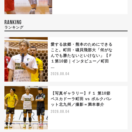
RANKING
ランキング
愛する故郷・熊本のためにできる
こと。町田・礒貝飛那大「何がな
んでも勝たないといけない」【Ｆ
1
１第10節｜インタビュー／町田
…
2026.08.04
【写真ギャラリー】Ｆ１ 第10節
ペスカドーラ町田 vs ボルクバレ
ット北九州／撮影＝満本泰介
2
2026.08.04