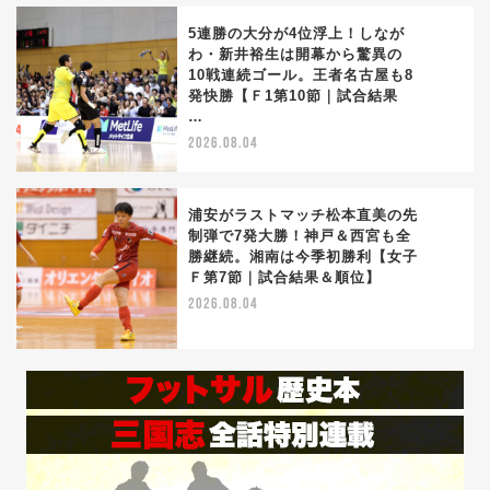
5連勝の大分が4位浮上！しなが
わ・新井裕生は開幕から驚異の
10戦連続ゴール。王者名古屋も8
3
発快勝【Ｆ1第10節｜試合結果
…
2026.08.04
浦安がラストマッチ松本直美の先
制弾で7発大勝！神戸＆西宮も全
勝継続。湘南は今季初勝利【女子
4
Ｆ第7節｜試合結果＆順位】
2026.08.04