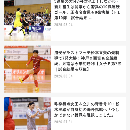
5連勝の大分が4位浮上！しながわ・
新井裕生は開幕から驚異の10戦連続
ゴール。王者名古屋も8発快勝【Ｆ1
第10節｜試合結果 …
2026.08.04
浦安がラストマッチ松本直美の先制
弾で7発大勝！神戸＆西宮も全勝継
続。湘南は今季初勝利【女子Ｆ第7節
｜試合結果＆順位】
2026.08.04
昨季得点女王＆立川の背番号10・松
木里緒が自身初の海外挑戦へ「今し
かできない挑戦を選択しました」
2026.07.31