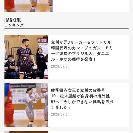
RANKING
ランキング
立川が元Jリーガー＆フットサル
韓国代表のカン・ジュガン、Ｆリ
ーグ復帰のブラジル人、ダニエ
1
ル・ホザの獲得を発表！
2026.07.31
昨季得点女王＆立川の背番号
10・松木里緒が自身初の海外挑
戦へ「今しかできない挑戦を選択
2
しました」
2026.07.31