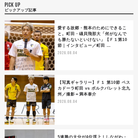
PICK UP
ピックアップ記事
愛する故郷・熊本のためにできるこ
と。町田・礒貝飛那大「何がなんで
も勝たないといけない」【Ｆ１第10
節｜インタビュー／町田 …
2026.08.04
【写真ギャラリー】Ｆ１ 第10節 ペス
カドーラ町田 vs ボルクバレット北九
州／撮影＝満本泰介
2026.08.04
5連勝の大分が4位浮上！しながわ・