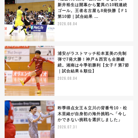
新井裕生は開幕から驚異の10戦連続
ゴール。王者名古屋も8発快勝【Ｆ1
第10節｜試合結果 …
2026.08.04
浦安がラストマッチ松本直美の先制
弾で7発大勝！神戸＆西宮も全勝継
続。湘南は今季初勝利【女子Ｆ第7節
｜試合結果＆順位】
2026.08.04
昨季得点女王＆立川の背番号10・松
木里緒が自身初の海外挑戦へ「今し
かできない挑戦を選択しました」
2026.07.31