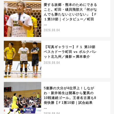
愛する故郷・熊本のためにできる
こと。町田・礒貝飛那大「何がな
んでも勝たないといけない」【Ｆ
3
１第10節｜インタビュー／町田
…
2026.08.04
【写真ギャラリー】Ｆ１ 第10節
ペスカドーラ町田 vs ボルクバレ
ット北九州／撮影＝満本泰介
4
2026.08.04
5連勝の大分が4位浮上！しなが
わ・新井裕生は開幕から驚異の
10戦連続ゴール。王者名古屋も8
5
発快勝【Ｆ1第10節｜試合結果
…
2026.08.04