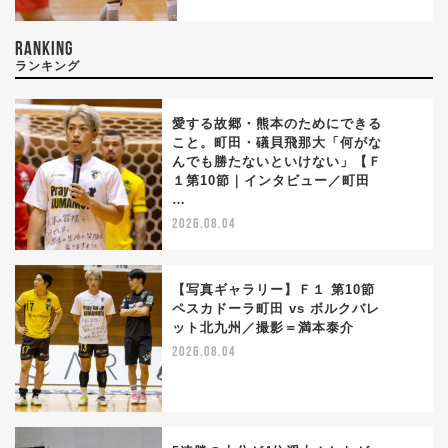
RANKING
ランキング
愛する故郷・熊本のためにできる
こと。町田・礒貝飛那大「何がな
んでも勝たないといけない」【Ｆ
1
１第10節｜インタビュー／町田
…
2026.08.04
【写真ギャラリー】Ｆ１ 第10節
ペスカドーラ町田 vs ボルクバレ
ット北九州／撮影＝満本泰介
2
2026.08.04