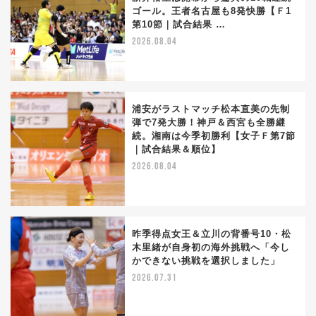
ゴール。王者名古屋も8発快勝【Ｆ1
第10節｜試合結果 …
2026.08.04
浦安がラストマッチ松本直美の先制
弾で7発大勝！神戸＆西宮も全勝継
続。湘南は今季初勝利【女子Ｆ第7節
｜試合結果＆順位】
2026.08.04
昨季得点女王＆立川の背番号10・松
木里緒が自身初の海外挑戦へ「今し
かできない挑戦を選択しました」
2026.07.31