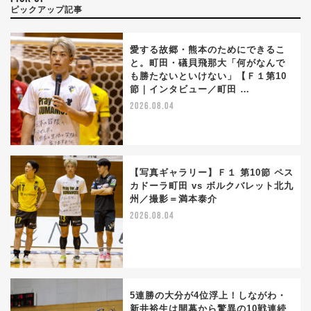
ピックアップ記事
愛する故郷・熊本のためにできるこ
と。町田・礒貝飛那大「何がなんで
も勝たないといけない」【Ｆ１第10
節｜インタビュー／町田 …
2026.08.04
【写真ギャラリー】Ｆ１ 第10節 ペス
カドーラ町田 vs ボルクバレット北九
州／撮影＝満本泰介
2026.08.04
5連勝の大分が4位浮上！しながわ・
新井裕生は開幕から驚異の10戦連続