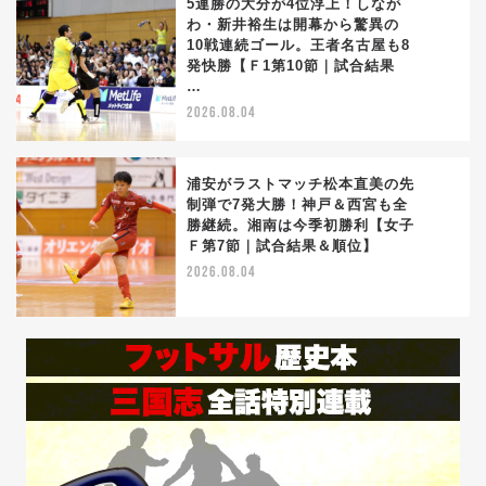
5連勝の大分が4位浮上！しなが
わ・新井裕生は開幕から驚異の
10戦連続ゴール。王者名古屋も8
3
発快勝【Ｆ1第10節｜試合結果
…
2026.08.04
浦安がラストマッチ松本直美の先
制弾で7発大勝！神戸＆西宮も全
勝継続。湘南は今季初勝利【女子
4
Ｆ第7節｜試合結果＆順位】
2026.08.04