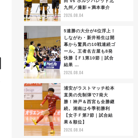
田 vs ボルクバレット北
2
九州／撮影＝満本泰介
2026.08.04
5連勝の大分が4位浮上！
しながわ・新井裕生は開
幕から驚異の10戦連続ゴ
ール。王者名古屋も8発
3
快勝【Ｆ1第10節｜試合
結果 …
2026.08.04
浦安がラストマッチ松本
直美の先制弾で7発大
勝！神戸＆西宮も全勝継
続。湘南は今季初勝利
4
【女子Ｆ第7節｜試合結
果＆順位】
2026.08.04