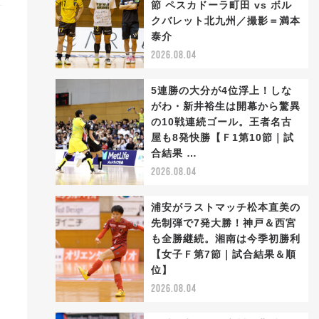
節 ペスカドーラ町田 vs ボル
クバレット北九州／撮影＝満本
泰介
2026.08.04
5連勝の大分が4位浮上！しな
がわ・新井裕生は開幕から驚異
の10戦連続ゴール。王者名古
屋も8発快勝【Ｆ1第10節｜試
合結果 …
2026.08.04
浦安がラストマッチ松本直美の
先制弾で7発大勝！神戸＆西宮
も全勝継続。湘南は今季初勝利
【女子Ｆ第7節｜試合結果＆順
位】
2026.08.04