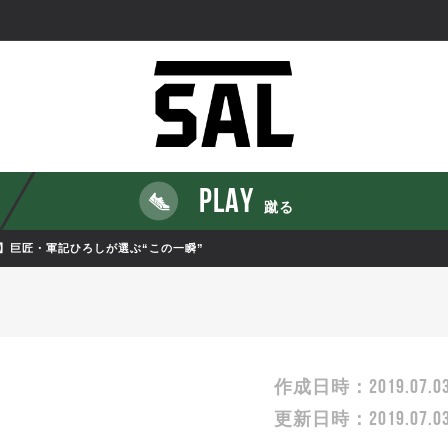
PLAY
蹴る
ラリー】巨匠・軍記ひろしが選ぶ“この一瞬”
2019.07.0
作成日時：
2019.07.0
更新日時：