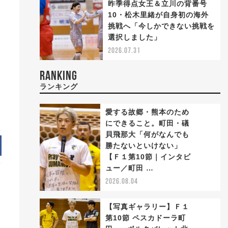
昨季得点女王＆立川の背番号
10・松木里緒が自身初の海外
挑戦へ「今しかできない挑戦を
選択しました」
2026.07.31
RANKING
ランキング
愛する故郷・熊本のため
にできること。町田・礒
貝飛那大「何がなんでも
勝たないといけない」
1
【Ｆ１第10節｜インタビ
ュー／町田 …
2026.08.04
【写真ギャラリー】Ｆ１
第10節 ペスカドーラ町