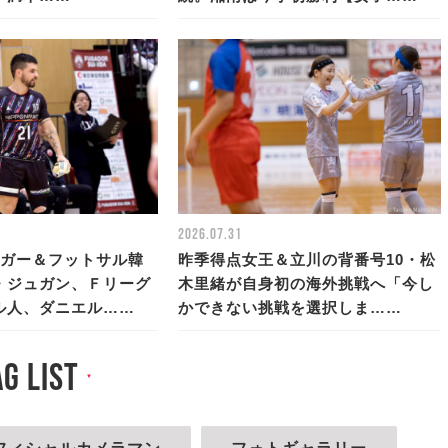
2026.07.31
ーガー＆フットサル韓
昨季得点女王＆立川の背番号10・松
・ジュガン、Ｆリーグ
木里緒が自身初の海外挑戦へ「今し
ル人、ダニエル……
かできない挑戦を選択しま……
ag list
▼