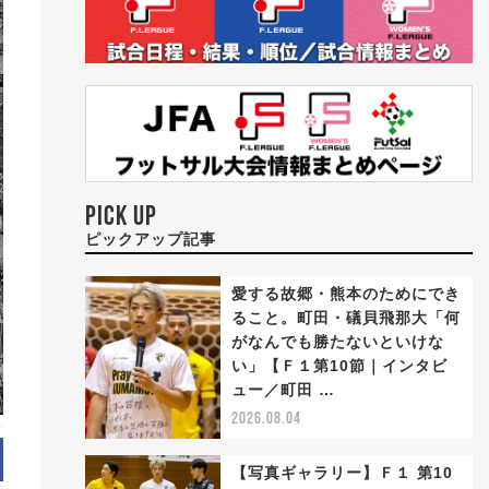
PICK UP
ピックアップ記事
愛する故郷・熊本のためにでき
ること。町田・礒貝飛那大「何
がなんでも勝たないといけな
い」【Ｆ１第10節｜インタビ
ュー／町田 …
2026.08.04
【写真ギャラリー】Ｆ１ 第10