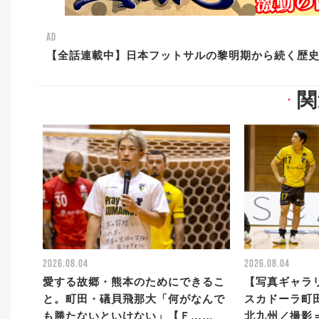
AD
【全話連載中】日本フットサルの黎明期から続く歴
関
▼
2026.08.04
2026.08.04
愛する故郷・熊本のためにできるこ
【写真ギャラリ
と。町田・礒貝飛那大「何がなんで
スカドーラ町田
も勝たないといけない」【Ｆ……
北九州／撮影