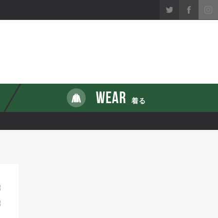
WEAR
着る
3
3