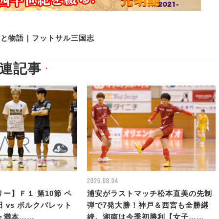
史と物語｜フットサル三国志
連記事
▼
2026.08.04
ー】Ｆ１ 第10節 ペ
浦安がラストマッチ松本直美の先制
 vs ボルクバレット
弾で7発大勝！神戸＆西宮も全勝継
＝満本……
続。湘南は今季初勝利【女子……