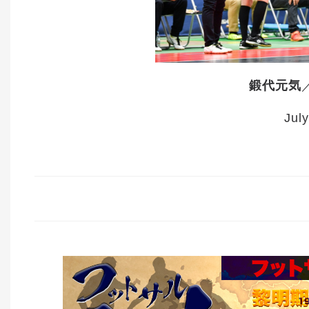
鍛代元気
July