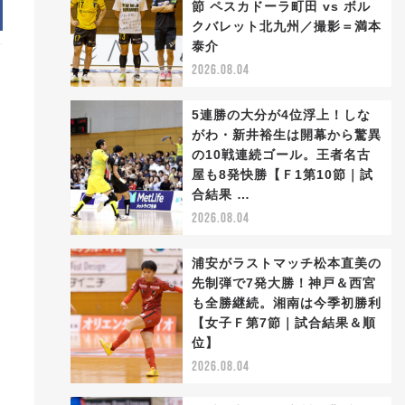
節 ペスカドーラ町田 vs ボル
クバレット北九州／撮影＝満本
泰介
2026.08.04
5連勝の大分が4位浮上！しな
がわ・新井裕生は開幕から驚異
の10戦連続ゴール。王者名古
屋も8発快勝【Ｆ1第10節｜試
ま
合結果 …
2026.08.04
浦安がラストマッチ松本直美の
先制弾で7発大勝！神戸＆西宮
も全勝継続。湘南は今季初勝利
っ
【女子Ｆ第7節｜試合結果＆順
位】
2026.08.04