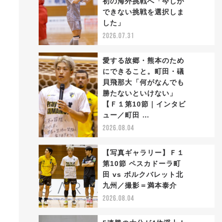
初の海外挑戦へ「今しか
2
できない挑戦を選択しま
い
した」
2026.07.31
愛する故郷・熊本のため
にできること。町田・礒
貝飛那大「何がなんでも
勝たないといけない」
3
【Ｆ１第10節｜インタビ
ュー／町田 …
2026.08.04
【写真ギャラリー】Ｆ１
第10節 ペスカドーラ町
い
田 vs ボルクバレット北
4
九州／撮影＝満本泰介
2026.08.04