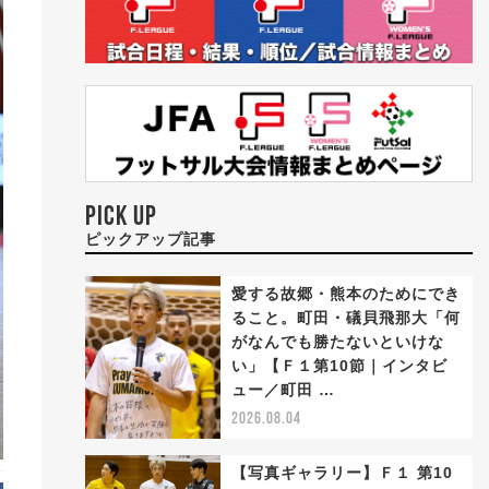
PICK UP
ピックアップ記事
愛する故郷・熊本のためにでき
ること。町田・礒貝飛那大「何
がなんでも勝たないといけな
い」【Ｆ１第10節｜インタビ
ュー／町田 …
2026.08.04
【写真ギャラリー】Ｆ１ 第10