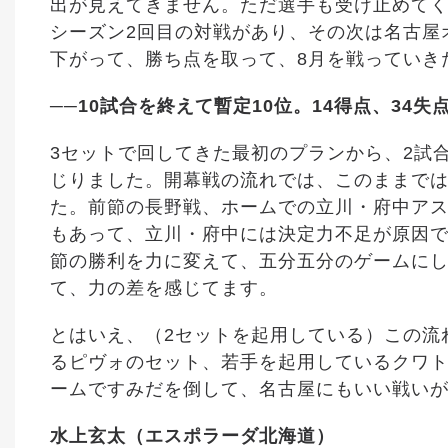
出が見えてきません。ただ選手も受け止めて
シーズン2回目の対戦があり、その次は名古屋
下がって、勝ち点を取って、8月を戦っていき
──10試合を終えて暫定10位。14得点、3
3セットで回してきた最初のプランから、2試
じりました。開幕戦の流れでは、このままで
た。前節の長野戦、ホームでの立川・府中ア
もあって、立川・府中には決定力不足が原因
節の勝利を力に変えて、五分五分のゲームに
て、力の差を感じてます。
とはいえ、（2セットを起用している）この流
るピヴォのセット、若手を起用しているクワト
ームですみだを倒して、名古屋にもいい戦い
水上玄太（エスポラーダ北海道）