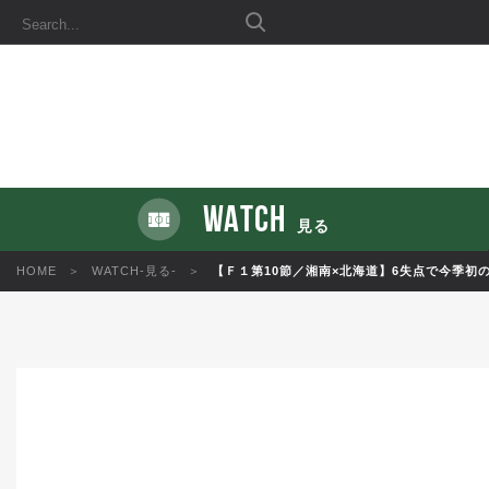
WATCH
見る
HOME
WATCH-見る-
【Ｆ１第10節／湘南×北海道】6失点で今季