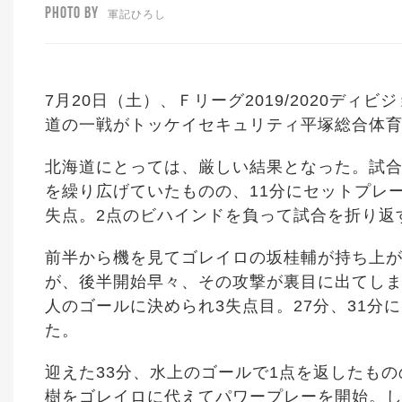
PHOTO BY
軍記ひろし
7月20日（土）、Ｆリーグ2019/2020ディ
道の一戦がトッケイセキュリティ平塚総合体育
北海道にとっては、厳しい結果となった。試
を繰り広げていたものの、11分にセットプレー
失点。2点のビハインドを負って試合を折り返
前半から機を見てゴレイロの坂桂輔が持ち上
が、後半開始早々、その攻撃が裏目に出てしま
人のゴールに決められ3失点目。27分、31分
た。
迎えた33分、水上のゴールで1点を返したも
樹をゴレイロに代えてパワープレーを開始。し