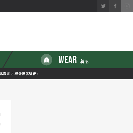
WEAR
着る
北海道 小野寺隆彦監督）
0
0