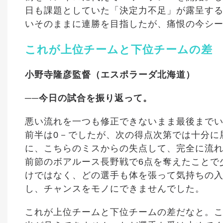
日も課題としていた「決定力不足」が露呈する
いそのままに連勝を目指したが、痛恨の今シー
これが上位チームと下位チームの差
小野寺隆彦監督（エスポラーダ北海道）
──今日の試合を振り返って。
悪い流れを一つも修正できないまま最後まで
前半は0－でしたが、次の得点次第では十分に
に、こちらのミスからの失点して、完全に流
前節のボアルース長野戦で6点を奪えたことで
けではなく、どの選手も体を張って気持ちの
し、チャンスをモノにできませんでした。
これが上位チームと下位チームの差だなと。