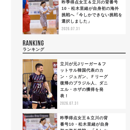
昨季得点女王＆立川の背番号
勢
10・松木里緒が自身初の海外
挑戦へ「今しかできない挑戦を
選択しました」
2026.07.31
RANKING
ランキング
立川が元Jリーガー＆フ
ットサル韓国代表のカ
ン・ジュガン、Ｆリーグ
復帰のブラジル人、ダニ
1
エル・ホザの獲得を発
だ
表！
2026.07.31
昨季得点女王＆立川の背
番号10・松木里緒が自身