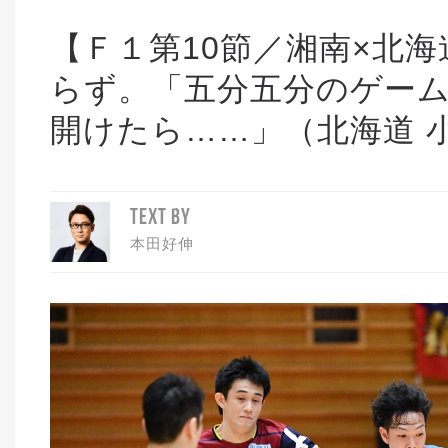
【Ｆ１第10節／湘南×北
らず。「五分五分のゲー
開けたら……」（北海道 
TEXT BY
本田好伸