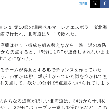
SHARE
ビジョン１ 第10節の湘南ベルマーレとエスポラーダ北海
館で行われ、北海道は6－1で敗れた。
合序盤はセット構成を組み替えながら一進一退の攻防
から失点すると、15分にもDFが連係しきれないま
すことになった。
がるチームが得意とする形でチャンスを作っていた
う。わずか15秒、坂が上がっていた隙を突かれて無
にも失点して、残り10分弱で5点差をつけられてしま
ののさらなる追撃がほしい北海道は、34分から十川祐
かし、37分にパワープレー返しを浴びるなど、この