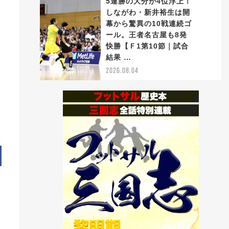
5連勝の大分が4位浮上！
しながわ・新井裕生は開
幕から驚異の10戦連続ゴ
ール。王者名古屋も8発
5
快勝【Ｆ1第10節｜試合
結果 …
2026.08.04