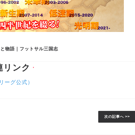
史と物語｜フットサル三国志
連リンク
▼
Ｆリーグ公式）
次の記事へ >>