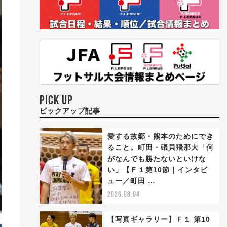
PICK UP
ピックアップ記事
愛する故郷・熊本のためにでき
ること。町田・礒貝飛那大「何
がなんでも勝たないといけな
い」【Ｆ１第10節｜インタビ
ュー／町田 …
2026.08.04
【写真ギャラリー】Ｆ１ 第10