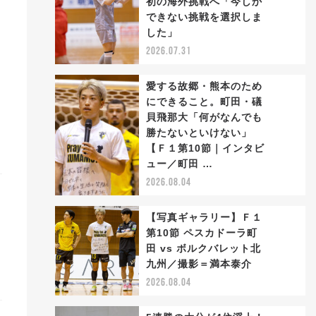
初の海外挑戦へ「今しか
2
できない挑戦を選択しま
した」
2026.07.31
愛する故郷・熊本のため
にできること。町田・礒
貝飛那大「何がなんでも
勝たないといけない」
3
【Ｆ１第10節｜インタビ
ュー／町田 …
2026.08.04
【写真ギャラリー】Ｆ１
第10節 ペスカドーラ町
田 vs ボルクバレット北
4
九州／撮影＝満本泰介
2026.08.04