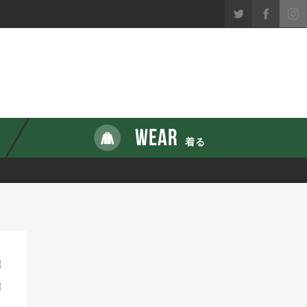
WEAR
着る
8
8