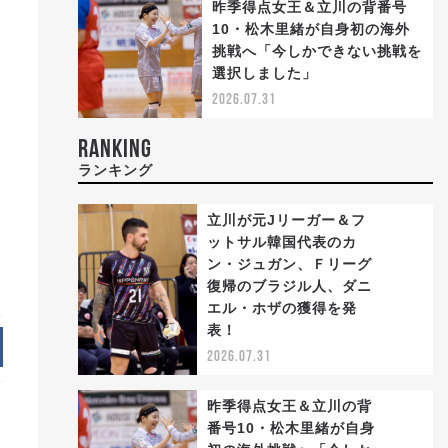
昨季得点女王＆立川の背番号
10・松木里緒が自身初の海外
挑戦へ「今しかできない挑戦を
選択しました」
2026.07.31
RANKING
ランキング
立川が元Jリーガー＆フ
ットサル韓国代表のカ
ン・ジュガン、Ｆリーグ
復帰のブラジル人、ダニ
1
エル・ホザの獲得を発
表！
2026.07.31
昨季得点女王＆立川の背
番号10・松木里緒が自身