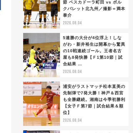
節 ペスカドーラ町田 vs ボル
クバレット北九州／撮影＝満本
泰介
2026.08.04
5連勝の大分が4位浮上！しな
がわ・新井裕生は開幕から驚異
の10戦連続ゴール。王者名古
屋も8発快勝【Ｆ1第10節｜試
合結果 …
2026.08.04
浦安がラストマッチ松本直美の
先制弾で7発大勝！神戸＆西宮
も全勝継続。湘南は今季初勝利
【女子Ｆ第7節｜試合結果＆順
位】
2026.08.04