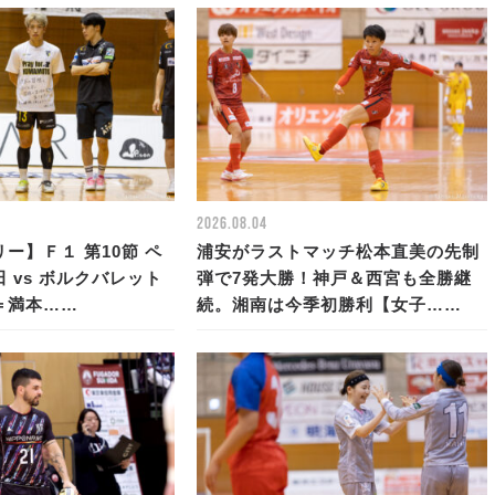
2026.08.04
ー】Ｆ１ 第10節 ペ
浦安がラストマッチ松本直美の先制
 vs ボルクバレット
弾で7発大勝！神戸＆西宮も全勝継
＝満本……
続。湘南は今季初勝利【女子……