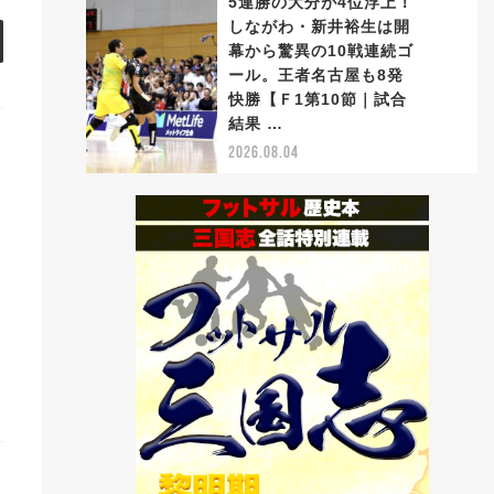
5連勝の大分が4位浮上！
しながわ・新井裕生は開
幕から驚異の10戦連続ゴ
ール。王者名古屋も8発
5
快勝【Ｆ1第10節｜試合
結果 …
2026.08.04