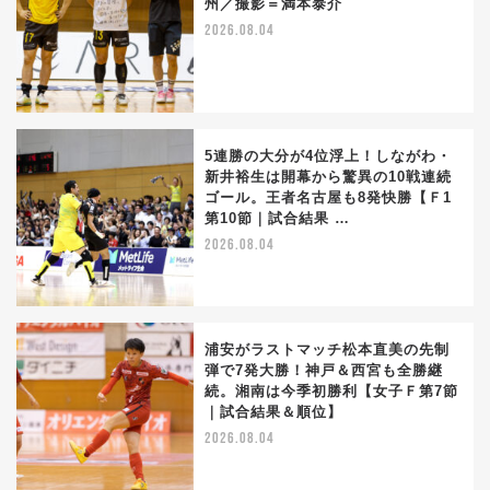
州／撮影＝満本泰介
2026.08.04
5連勝の大分が4位浮上！しながわ・
新井裕生は開幕から驚異の10戦連続
ゴール。王者名古屋も8発快勝【Ｆ1
第10節｜試合結果 …
2026.08.04
浦安がラストマッチ松本直美の先制
弾で7発大勝！神戸＆西宮も全勝継
続。湘南は今季初勝利【女子Ｆ第7節
｜試合結果＆順位】
2026.08.04