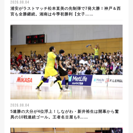
2026.08.04
浦安がラストマッチ松本直美の先制弾で7発大勝！神戸＆西
宮も全勝継続。湘南は今季初勝利【女子……
2026.08.04
5連勝の大分が4位浮上！しながわ・新井裕生は開幕から驚
異の10戦連続ゴール。王者名古屋も8……