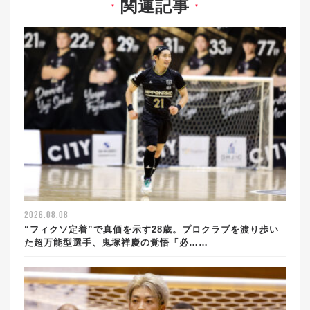
関連記事
▼
▼
2026.08.08
“フィクソ定着”で真価を示す28歳。プロクラブを渡り歩い
た超万能型選手、鬼塚祥慶の覚悟「必……