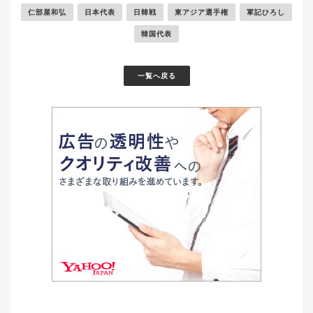
仁部屋和弘
日本代表
日韓戦
東アジア選手権
軍記ひろし
韓国代表
一覧へ戻る