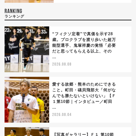
RANKING
ランキング
“フィクソ定着”で真価を示す28
歳。プロクラブを渡り歩いた超万
能型選手、鬼塚祥慶の覚悟「必要
1
だと思ってもらえる以上、その
…
2026.08.08
愛する故郷・熊本のためにできる
こと。町田・礒貝飛那大「何がな
んでも勝たないといけない」【Ｆ
2
１第10節｜インタビュー／町田
…
2026.08.04
【写真ギャラリー】Ｆ１ 第10節