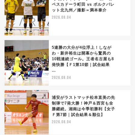
ペスカドーラ町田 vs ボルクバレ
ット北九州／撮影＝満本泰介
3
2026.08.04
5連勝の大分が4位浮上！しなが
わ・新井裕生は開幕から驚異の
10戦連続ゴール。王者名古屋も8
4
発快勝【Ｆ1第10節｜試合結果
…
2026.08.04
浦安がラストマッチ松本直美の先
制弾で7発大勝！神戸＆西宮も全
勝継続。湘南は今季初勝利【女子
5
Ｆ第7節｜試合結果＆順位】
2026.08.04