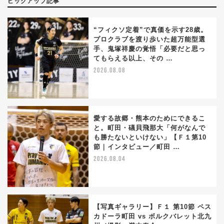
ピックアップ記事
“フィクソ定着”で真価を示す28歳。
プロクラブを渡り歩いた超万能型選
手、鬼塚祥慶の覚悟「必要だと思っ
てもらえる以上、その …
2026.08.08
愛する故郷・熊本のためにできるこ
と。町田・礒貝飛那大「何がなんで
も勝たないといけない」【Ｆ１第10
節｜インタビュー／町田 …
2026.08.04
【写真ギャラリー】Ｆ１ 第10節 ペス
カドーラ町田 vs ボルクバレット北九