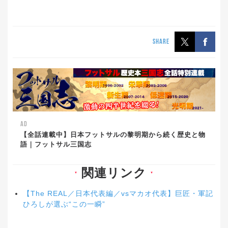
SHARE
AD
【全話連載中】日本フットサルの黎明期から続く歴史と物
語｜フットサル三国志
関連リンク
▼
▼
【The REAL／日本代表編／vsマカオ代表】巨匠・軍記
ひろしが選ぶ“この一瞬”