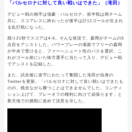
「バルセロナに対して良い戦いはできた」（滝田）
デビュー戦の相手は強豪・バルセロナ。前半戦は両チーム
共に、スコアレスに終わったが後半は計11ゴールが生まれ
る乱打戦になった。
残り21秒でスコアは4-6。そんな状況で、森岡がチームの5
点目をアシストした。パワープレーの場面でフリーの森岡
が中央で受けると、ファーへシュート性のパスを選択。こ
れがゴール前にいた味方選手に当たって入り、デビュー戦
でアシストを記録した。
また、試合後に攻守にわたって奮闘した滝田が自身の
Twitterを更新。「バルセロナに対して良い戦いはできたも
のの、残念ながら勝つことはできませんでした。コンディ
ション上げて、プレーオフの権利に向けて頑張ります」と
新天地での挑戦に改めて決意を示した。