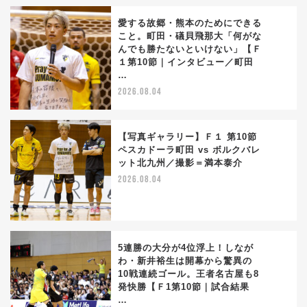
愛する故郷・熊本のためにできる
こと。町田・礒貝飛那大「何がな
んでも勝たないといけない」【Ｆ
1
１第10節｜インタビュー／町田
…
2026.08.04
【写真ギャラリー】Ｆ１ 第10節
ペスカドーラ町田 vs ボルクバレ
ット北九州／撮影＝満本泰介
2
2026.08.04
5連勝の大分が4位浮上！しなが
わ・新井裕生は開幕から驚異の
10戦連続ゴール。王者名古屋も8
3
発快勝【Ｆ1第10節｜試合結果
…