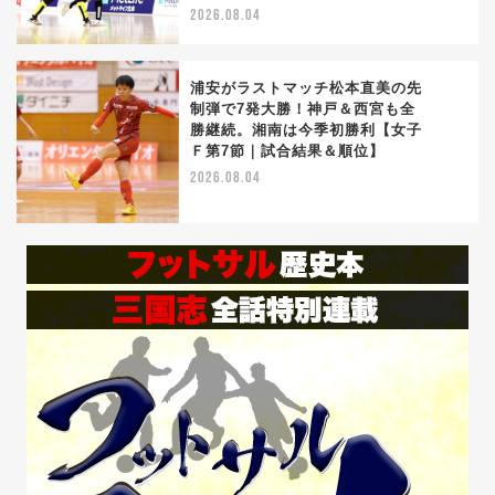
2026.08.04
浦安がラストマッチ松本直美の先
制弾で7発大勝！神戸＆西宮も全
勝継続。湘南は今季初勝利【女子
4
Ｆ第7節｜試合結果＆順位】
2026.08.04