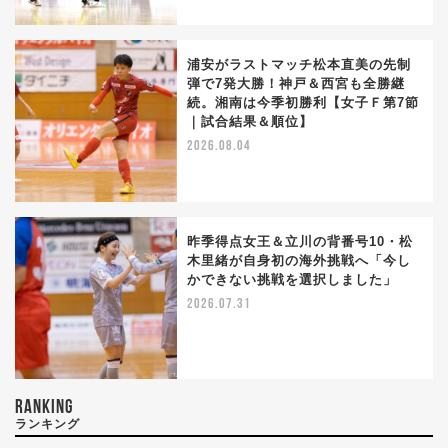
浦安がラストマッチ松本直美の先制
弾で7発大勝！神戸＆西宮も全勝継
続。湘南は今季初勝利【女子Ｆ第7節
｜試合結果＆順位】
2026.08.04
昨季得点女王＆立川の背番号10・松
木里緒が自身初の海外挑戦へ「今し
かできない挑戦を選択しました」
2026.07.31
RANKING
ランキング