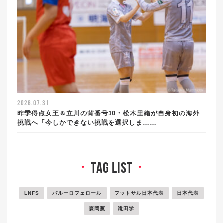
2026.07.31
昨季得点女王＆立川の背番号10・松木里緒が自身初の海外
挑戦へ「今しかできない挑戦を選択しま……
tag list
▼
▼
LNFS
パルーロフェロール
フットサル日本代表
日本代表
森岡薫
滝田学