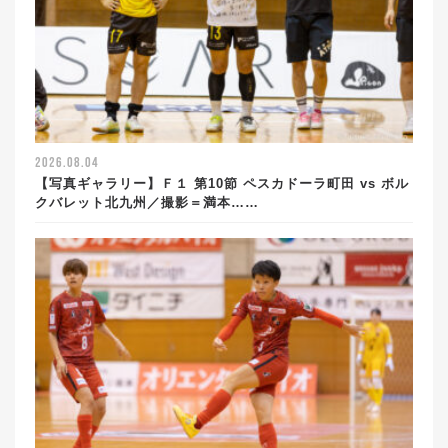
2026.08.04
【写真ギャラリー】Ｆ１ 第10節 ペスカドーラ町田 vs ボル
クバレット北九州／撮影＝満本……