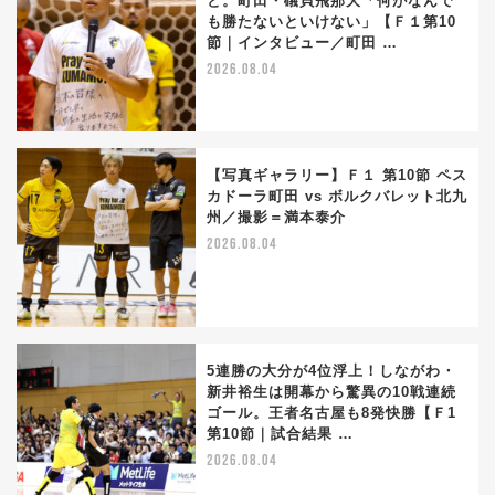
と。町田・礒貝飛那大「何がなんで
も勝たないといけない」【Ｆ１第10
節｜インタビュー／町田 …
2026.08.04
【写真ギャラリー】Ｆ１ 第10節 ペス
カドーラ町田 vs ボルクバレット北九
州／撮影＝満本泰介
2026.08.04
5連勝の大分が4位浮上！しながわ・
新井裕生は開幕から驚異の10戦連続
ゴール。王者名古屋も8発快勝【Ｆ1
第10節｜試合結果 …
2026.08.04