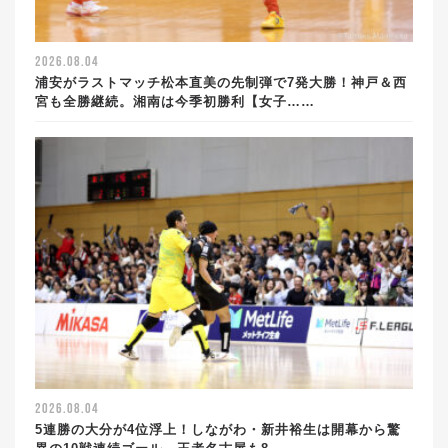
2026.08.04
浦安がラストマッチ松本直美の先制弾で7発大勝！神戸＆西
宮も全勝継続。湘南は今季初勝利【女子……
2026.08.04
5連勝の大分が4位浮上！しながわ・新井裕生は開幕から驚