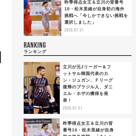
昨季得点女王＆立川の背番号
10・松木里緒が自身初の海外
挑戦へ「今しかできない挑戦を
選択しました」
2026.07.31
RANKING
ランキング
立川が元Jリーガー＆フ
ットサル韓国代表のカ
ン・ジュガン、Ｆリーグ
復帰のブラジル人、ダニ
1
エル・ホザの獲得を発
表！
2026.07.31
昨季得点女王＆立川の背
番号10・松木里緒が自身