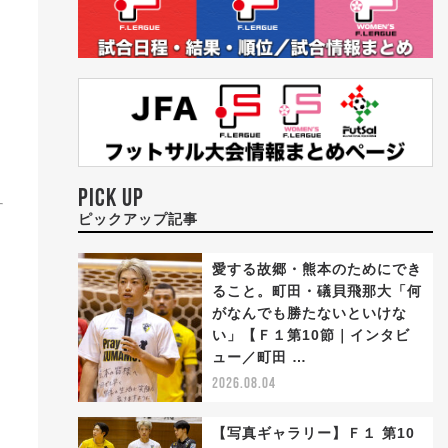
PICK UP
ピックアップ記事
愛する故郷・熊本のためにでき
ること。町田・礒貝飛那大「何
がなんでも勝たないといけな
い」【Ｆ１第10節｜インタビ
ュー／町田 …
2026.08.04
【写真ギャラリー】Ｆ１ 第10