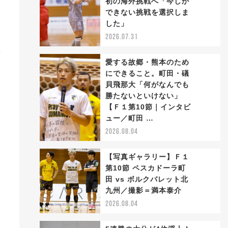
初の海外挑戦へ「今しか
2
できない挑戦を選択しま
した」
2026.07.31
愛する故郷・熊本のため
にできること。町田・礒
貝飛那大「何がなんでも
勝たないといけない」
3
【Ｆ１第10節｜インタビ
ュー／町田 …
2026.08.04
【写真ギャラリー】Ｆ１
第10節 ペスカドーラ町
田 vs ボルクバレット北
4
九州／撮影＝満本泰介
2026.08.04