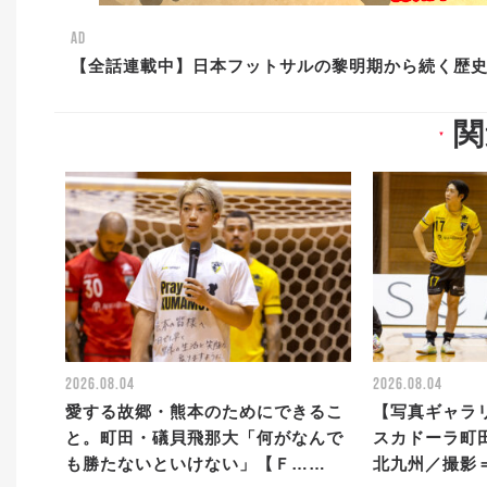
AD
【全話連載中】日本フットサルの黎明期から続く歴
関
▼
2026.08.04
2026.08.04
愛する故郷・熊本のためにできるこ
【写真ギャラリ
と。町田・礒貝飛那大「何がなんで
スカドーラ町田
も勝たないといけない」【Ｆ……
北九州／撮影