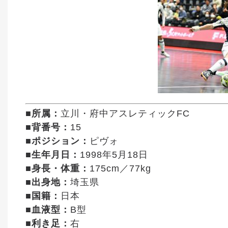
■所属：
立川・府中アスレティックFC
■背番号：
15
■ポジション：
ピヴォ
■生年月日：
1998年5月18日
■身長・体重：
175cm／77kg
■出身地：
埼玉県
■国籍：
日本
■血液型：
B型
■利き足：
右