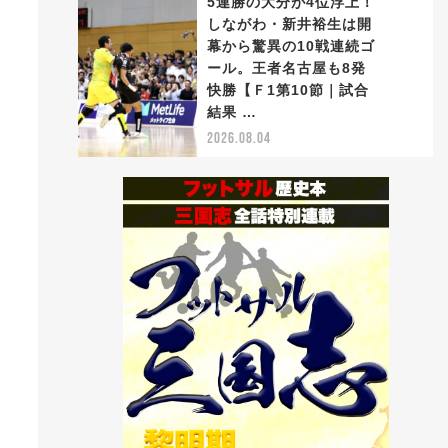
5連勝の大分が4位浮上！
しながわ・新井裕生は開
幕から驚異の10戦連続ゴ
ール。王者名古屋も8発
5
快勝【Ｆ1第10節｜試合
結果 …
2026.08.04