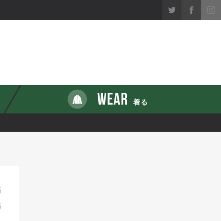
WEAR
着る
5
5