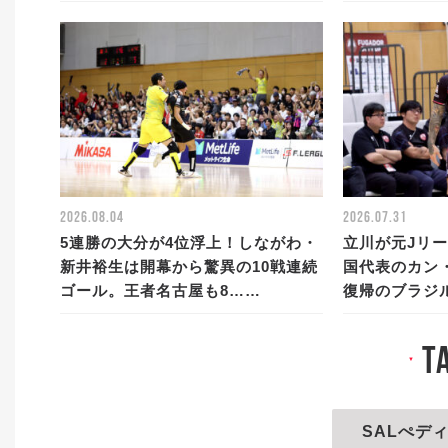
2026.08.04
2026.07.31
5連勝の大分が4位浮上！しながわ・
立川が元Jリ
新井裕生は開幕から驚異の10戦連続
国代表のカン
ゴール。王者名古屋も8……
復帰のブラジ
t
▼
SALぺデ