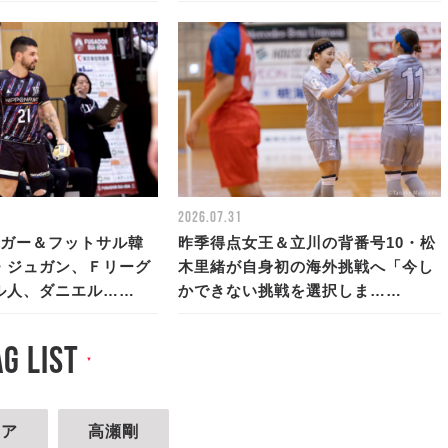
2026.07.31
ーガー＆フットサル韓
昨季得点女王＆立川の背番号10・松
・ジュガン、Ｆリーグ
木里緒が自身初の海外挑戦へ「今し
ル人、ダニエル……
かできない挑戦を選択しま……
ag list
▼
ィア
高瀬剛