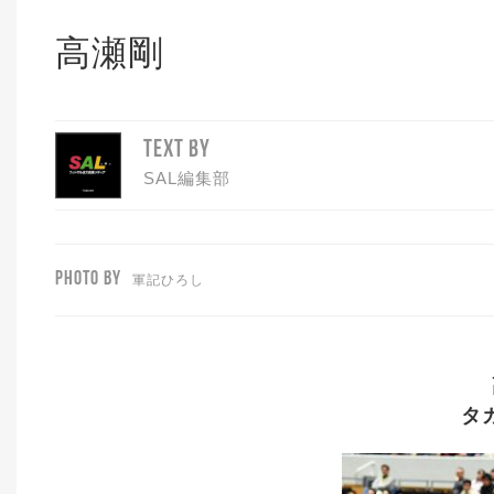
高瀬剛
TEXT BY
SAL編集部
PHOTO BY
軍記ひろし
タ