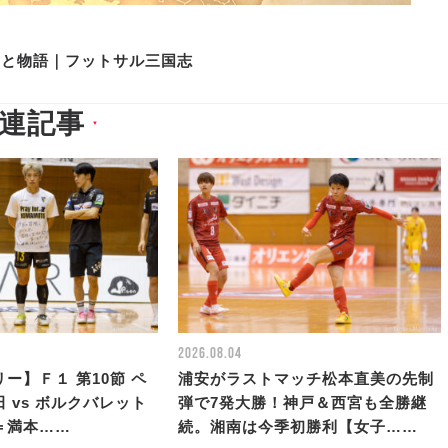
史と物語｜フットサル三国志
連記事
▼
2026.08.04
ー】Ｆ１ 第10節 ペ
浦安がラストマッチ松本直美の先制
 vs ボルクバレット
弾で7発大勝！神戸＆西宮も全勝継
＝満本……
続。湘南は今季初勝利【女子……