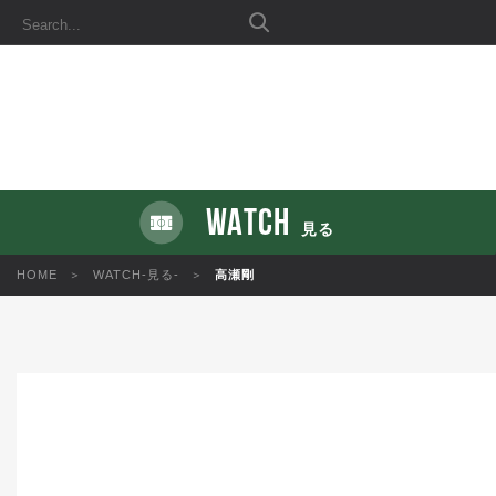
WATCH
見る
HOME
WATCH-見る-
高瀬剛