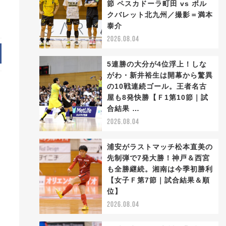
節 ペスカドーラ町田 vs ボル
クバレット北九州／撮影＝満本
泰介
2026.08.04
5連勝の大分が4位浮上！しな
がわ・新井裕生は開幕から驚異
の10戦連続ゴール。王者名古
屋も8発快勝【Ｆ1第10節｜試
合結果 …
2026.08.04
浦安がラストマッチ松本直美の
先制弾で7発大勝！神戸＆西宮
も全勝継続。湘南は今季初勝利
【女子Ｆ第7節｜試合結果＆順
位】
2026.08.04