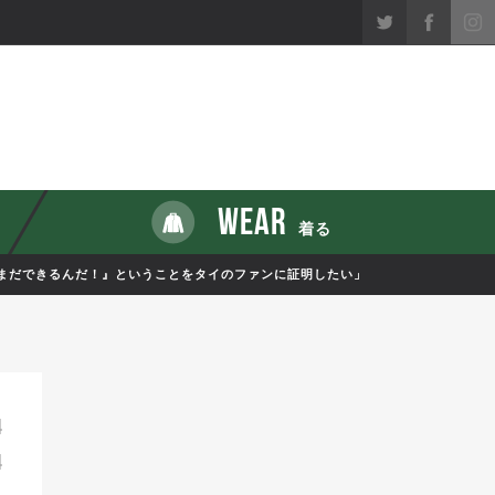
WEAR
着る
まだできるんだ！』ということをタイのファンに証明したい」
4
4