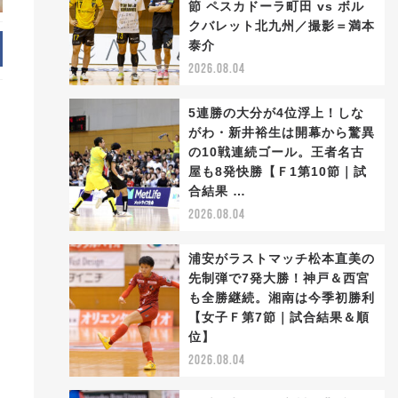
節 ペスカドーラ町田 vs ボル
クバレット北九州／撮影＝満本
泰介
2026.08.04
5連勝の大分が4位浮上！しな
がわ・新井裕生は開幕から驚異
の10戦連続ゴール。王者名古
屋も8発快勝【Ｆ1第10節｜試
合結果 …
2026.08.04
浦安がラストマッチ松本直美の
先制弾で7発大勝！神戸＆西宮
も全勝継続。湘南は今季初勝利
【女子Ｆ第7節｜試合結果＆順
位】
2026.08.04