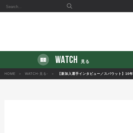
WATCH
見る
HOME
WATCH-見る-
【新加入選手インタビュー／スパウット】10