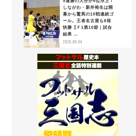
5連勝の大分が4位浮上！
しながわ・新井裕生は開
幕から驚異の10戦連続ゴ
ール。王者名古屋も8発
5
快勝【Ｆ1第10節｜試合
結果 …
2026.08.04