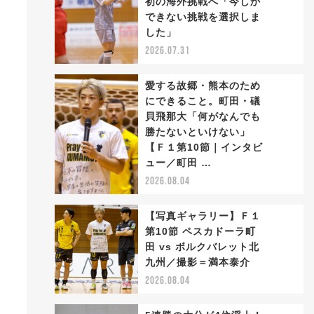
初の海外挑戦へ「今しか
2
できない挑戦を選択しま
した」
2026.07.31
愛する故郷・熊本のため
勝
にできること。町田・礒
貝飛那大「何がなんでも
勝たないといけない」
3
【Ｆ１第10節｜インタビ
ュー／町田 …
2026.08.04
【写真ギャラリー】Ｆ１
第10節 ペスカドーラ町
田 vs ボルクバレット北
4
九州／撮影＝満本泰介
2026.08.04