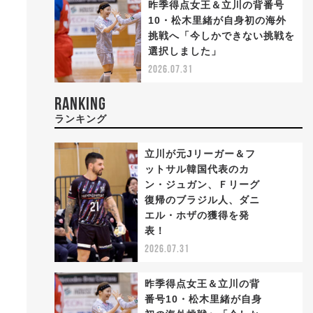
昨季得点女王＆立川の背番号
10・松木里緒が自身初の海外
挑戦へ「今しかできない挑戦を
選択しました」
2026.07.31
RANKING
ランキング
立川が元Jリーガー＆フ
ットサル韓国代表のカ
ン・ジュガン、Ｆリーグ
復帰のブラジル人、ダニ
1
エル・ホザの獲得を発
表！
2026.07.31
昨季得点女王＆立川の背
番号10・松木里緒が自身