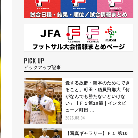
PICK UP
ピックアップ記事
愛する故郷・熊本のためにでき
ること。町田・礒貝飛那大「何
がなんでも勝たないといけな
い」【Ｆ１第10節｜インタビ
ュー／町田 …
2026.08.04
【写真ギャラリー】Ｆ１ 第10