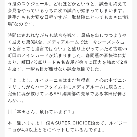
う鬼のスケジュール。どれほどかというと、試合を終えて
会見をやっているうちに次の試合が始まってしまいます。
選手たちも大変な日程ですが、取材陣にとってもまさに“戦
場”なのです。
時間に追われながらも試合を観て、原稿を出しつつようや
く迎えた第3試合。メディアルームでは「今シーズンを占
うと言っても過言ではない」と盛り上がっていた名古屋vs
町田のメインカードが始まりました。森岡薫の豪快弾に始
まり、町田が3点リードも名古屋が徐々に圧力を強めて2点
を返す。一瞬も目が離せない試合展開でした。
「よしよし、ルイジーニョはまだ無得点」と心の中でニン
マリしながらハーフタイム中にメディアルームに戻ると。
完全に魂が抜けているSAL編集部の先輩である本田好伸さ
んが…。
川「本田さん、疲れています？」
本「違いますよ！ 僕もSUPER CHOICE始めて、ルイジー
ニョが4点以上とるにベットしているんですよ」