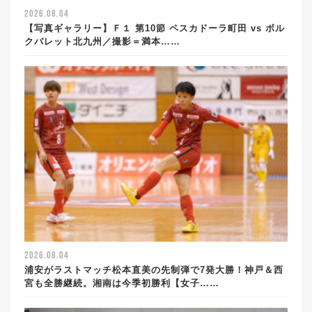
2026.08.04
【写真ギャラリー】Ｆ１ 第10節 ペスカドーラ町田 vs ボル
クバレット北九州／撮影＝満本……
2026.08.04
浦安がラストマッチ松本直美の先制弾で7発大勝！神戸＆西
宮も全勝継続。湘南は今季初勝利【女子……