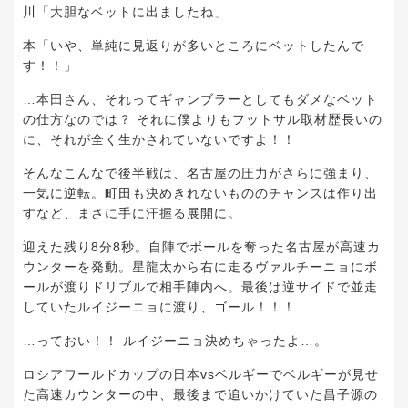
川「大胆なベットに出ましたね」
本「いや、単純に見返りが多いところにベットしたんで
す！！」
…本田さん、それってギャンブラーとしてもダメなベット
の仕方なのでは？ それに僕よりもフットサル取材歴長いの
に、それが全く生かされていないですよ！！
そんなこんなで後半戦は、名古屋の圧力がさらに強まり、
一気に逆転。町田も決めきれないもののチャンスは作り出
すなど、まさに手に汗握る展開に。
迎えた残り8分8秒。自陣でボールを奪った名古屋が高速カ
ウンターを発動。星龍太から右に走るヴァルチーニョにボ
ールが渡りドリブルで相手陣内へ。最後は逆サイドで並走
していたルイジーニョに渡り、ゴール！！！
…っておい！！ ルイジーニョ決めちゃったよ…。
ロシアワールドカップの日本vsベルギーでベルギーが見せ
た高速カウンターの中、最後まで追いかけていた昌子源の