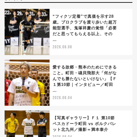
“フィクソ定着”で真価を示す28
歳。プロクラブを渡り歩いた超万
能型選手、鬼塚祥慶の覚悟「必要
1
だと思ってもらえる以上、その
…
2026.08.08
愛する故郷・熊本のためにできる
こと。町田・礒貝飛那大「何がな
んでも勝たないといけない」【Ｆ
2
１第10節｜インタビュー／町田
…
2026.08.04
【写真ギャラリー】Ｆ１ 第10節
ペスカドーラ町田 vs ボルクバレ
ット北九州／撮影＝満本泰介
3