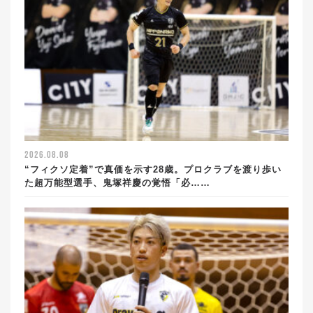
2026.08.08
“フィクソ定着”で真価を示す28歳。プロクラブを渡り歩い
た超万能型選手、鬼塚祥慶の覚悟「必……