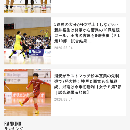
5連勝の大分が4位浮上！しながわ・
新井裕生は開幕から驚異の10戦連続
ゴール。王者名古屋も8発快勝【Ｆ1
第10節｜試合結果 …
2026.08.04
浦安がラストマッチ松本直美の先制
弾で7発大勝！神戸＆西宮も全勝継
続。湘南は今季初勝利【女子Ｆ第7節
｜試合結果＆順位】
2026.08.04
RANKING
ランキング