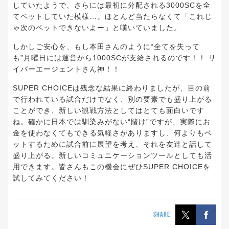
していたようで、さらには最初に分配される3000SCを全
てベットしていた模様…。ほとんど当たらなくて「これじ
ゃ次のベットできないよー」と嘆いていました。
しかしご安心を、もし本田さんのように“全てを失って
も”月曜日には運営から1000SCが支給されるのです！！ サ
イバーエージェントさん神！！
SUPER CHOICEは残念な結果に終わりましたが、目の前
で行われている試合だけでなく、別の要素でも盛り上がる
ことができ、新しい観戦方法としてはとても面白いです
ね。確かに日本では馴染みがない“賭け”ですが、実際にお
金を使わなくてもできる気軽さがありますし、何よりもベ
ットするために試合前に展望を考え、それを友達と話して
盛り上がる。新しいコミュニケーションツールとしても活
用できます。皆さんもこの機会にぜひSUPER CHOICEを
試してみてください！
SHARE