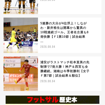
2026.08.04
5連勝の大分が4位浮上！しなが
わ・新井裕生は開幕から驚異の
10戦連続ゴール。王者名古屋も8
4
発快勝【Ｆ1第10節｜試合結果
…
2026.08.04
浦安がラストマッチ松本直美の先
制弾で7発大勝！神戸＆西宮も全
勝継続。湘南は今季初勝利【女子
5
Ｆ第7節｜試合結果＆順位】
2026.08.04