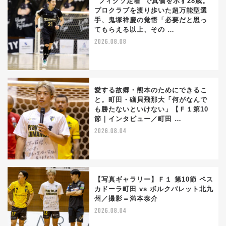
“フィクソ定着”で真価を示す28歳。
プロクラブを渡り歩いた超万能型選
手、鬼塚祥慶の覚悟「必要だと思っ
てもらえる以上、その …
2026.08.08
愛する故郷・熊本のためにできるこ
と。町田・礒貝飛那大「何がなんで
も勝たないといけない」【Ｆ１第10
節｜インタビュー／町田 …
2026.08.04
【写真ギャラリー】Ｆ１ 第10節 ペス
カドーラ町田 vs ボルクバレット北九
州／撮影＝満本泰介
2026.08.04