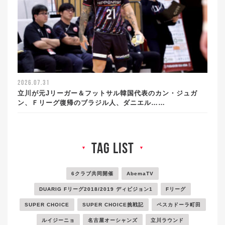
2026.07.31
立川が元Jリーガー＆フットサル韓国代表のカン・ジュガ
ン、Ｆリーグ復帰のブラジル人、ダニエル……
tag list
▼
▼
6クラブ共同開催
AbemaTV
DUARIG Fリーグ2018/2019 ディビジョン1
Fリーグ
SUPER CHOICE
SUPER CHOICE挑戦記
ペスカドーラ町田
ルイジーニョ
名古屋オーシャンズ
立川ラウンド