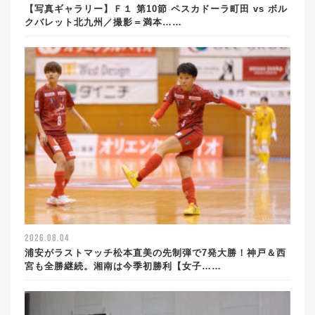
【写真ギャラリー】Ｆ１ 第10節 ペスカドーラ町田 vs ボル
クバレット北九州／撮影＝満本……
2026.08.04
浦安がラストマッチ松本直美の先制弾で7発大勝！神戸＆西
宮も全勝継続。湘南は今季初勝利【女子……