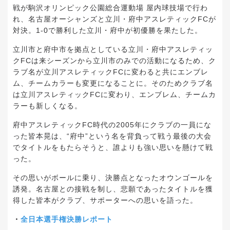
戦が駒沢オリンピック公園総合運動場 屋内球技場で行わ
れ、名古屋オーシャンズと立川・府中アスレティックFCが
対決。1-0で勝利した立川・府中が初優勝を果たした。
立川市と府中市を拠点としている立川・府中アスレティッ
クFCは来シーズンから立川市のみでの活動になるため、ク
ラブ名が立川アスレティックFCに変わると共にエンブレ
ム、チームカラーも変更になることに。そのためクラブ名
は立川アスレティックFCに変わり、エンブレム、チームカ
ラーも新しくなる。
府中アスレティックFC時代の2005年にクラブの一員にな
った皆本晃は、“府中”という名を背負って戦う最後の大会
でタイトルをもたらそうと、誰よりも強い思いを懸けて戦
った。
その思いがボールに乗り、決勝点となったオウンゴールを
誘発。名古屋との接戦を制し、悲願であったタイトルを獲
得した皆本がクラブ、サポーターへの思いを語った。
・
全日本選手権決勝レポート