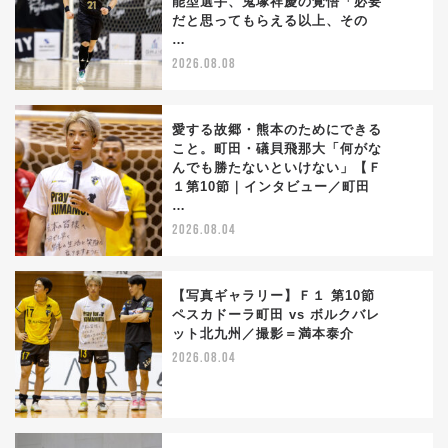
能型選手、鬼塚祥慶の覚悟「必要
1
だと思ってもらえる以上、その
…
2026.08.08
愛する故郷・熊本のためにできる
こと。町田・礒貝飛那大「何がな
んでも勝たないといけない」【Ｆ
2
１第10節｜インタビュー／町田
…
2026.08.04
【写真ギャラリー】Ｆ１ 第10節
ペスカドーラ町田 vs ボルクバレ
ット北九州／撮影＝満本泰介
3
2026.08.04