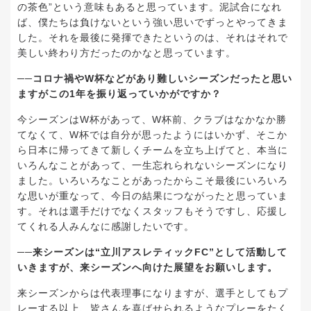
の茶色”という意味もあると思っています。泥試合になれ
ば、僕たちは負けないという強い思いでずっとやってきま
した。それを最後に発揮できたというのは、それはそれで
美しい終わり方だったのかなと思っています。
──コロナ禍やW杯などがあり難しいシーズンだったと思い
ますがこの1年を振り返っていかがですか？
今シーズンはW杯があって、W杯前、クラブはなかなか勝
てなくて、W杯では自分が思ったようにはいかず、そこか
ら日本に帰ってきて新しくチームを立ち上げてと、本当に
いろんなことがあって、一生忘れられないシーズンになり
ました。いろいろなことがあったからこそ最後にいろいろ
な思いが重なって、今日の結果につながったと思っていま
す。それは選手だけでなくスタッフもそうですし、応援し
てくれる人みんなに感謝したいです。
──来シーズンは“立川アスレティックFC”として活動して
いきますが、来シーズンへ向けた展望をお願いします。
来シーズンからは代表理事になりますが、選手としてもプ
レーする以上、皆さんを喜ばせられるようなプレーをたく