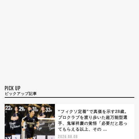
PICK UP
ピックアップ記事
“フィクソ定着”で真価を示す28歳。
プロクラブを渡り歩いた超万能型選
手、鬼塚祥慶の覚悟「必要だと思っ
てもらえる以上、その …
2026.08.08