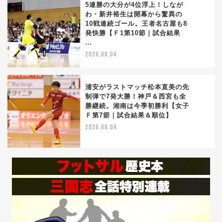
5連勝の大分が4位浮上！しなが
わ・新井裕生は開幕から驚異の
10戦連続ゴール。王者名古屋も8
4
発快勝【Ｆ1第10節｜試合結果
…
2026.08.04
浦安がラストマッチ松本直美の先
制弾で7発大勝！神戸＆西宮も全
勝継続。湘南は今季初勝利【女子
5
Ｆ第7節｜試合結果＆順位】
2026.08.04