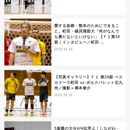
愛する故郷・熊本のためにできるこ
と。町田・礒貝飛那大「何がなんで
も勝たないといけない」【Ｆ１第10
節｜インタビュー／町田 …
2026.08.04
【写真ギャラリー】Ｆ１ 第10節 ペス
カドーラ町田 vs ボルクバレット北九
州／撮影＝満本泰介
2026.08.04
5連勝の大分が4位浮上！しながわ・