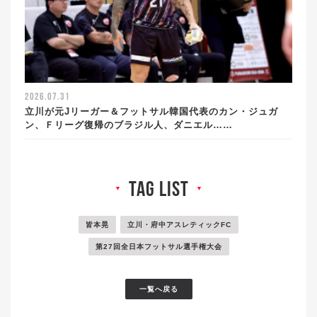
2026.07.31
立川が元Jリーガー＆フットサル韓国代表のカン・ジュガ
ン、Ｆリーグ復帰のブラジル人、ダニエル……
tag list
▼
▼
皆本晃
立川・府中アスレティックFC
第27回全日本フットサル選手権大会
一覧へ戻る