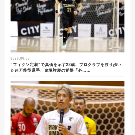
2026.08.08
“フィクソ定着”で真価を示す28歳。プロクラブを渡り歩い
た超万能型選手、鬼塚祥慶の覚悟「必……