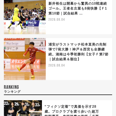
新井裕生は開幕から驚異の10戦連続
ゴール。王者名古屋も8発快勝【Ｆ1
第10節｜試合結果 …
2026.08.04
浦安がラストマッチ松本直美の先制
弾で7発大勝！神戸＆西宮も全勝継
続。湘南は今季初勝利【女子Ｆ第7節
｜試合結果＆順位】
2026.08.04
RANKING
ランキング
“フィクソ定着”で真価を示す28
歳。プロクラブを渡り歩いた超万