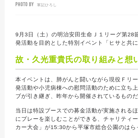
PHOTO BY
軍記ひろし
9月3日（土）の明治安田生命Ｊ１リーグ第28
発活動を目的とした特別イベント「ヒサと共に。
故・久光重貴氏の取り組みと想
本イベントは、肺がんと闘いながら現役Ｆリ
発活動や小児病棟への慰問活動のために立ち
ブが引き継ぎ、昨年から開催されているもの
当日は特設ブースでの募金活動が実施される
にプレーを楽しむことができる、チャリティーサ
カー大会」が15:30から平塚市総合公園のは