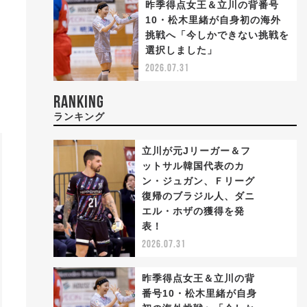
昨季得点女王＆立川の背番号
10・松木里緒が自身初の海外
挑戦へ「今しかできない挑戦を
選択しました」
2026.07.31
RANKING
ランキング
立川が元Jリーガー＆フ
ットサル韓国代表のカ
ン・ジュガン、Ｆリーグ
復帰のブラジル人、ダニ
1
エル・ホザの獲得を発
表！
2026.07.31
昨季得点女王＆立川の背
番号10・松木里緒が自身