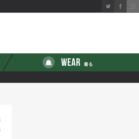
WEAR
着る
5
5