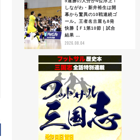
5連勝の大分が4位浮上！
しながわ・新井裕生は開
幕から驚異の10戦連続ゴ
ール。王者名古屋も8発
5
快勝【Ｆ1第10節｜試合
結果 …
2026.08.04