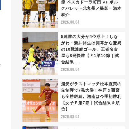
節 ペスカドーラ町田 vs ボル
クバレット北九州／撮影＝満本
泰介
2026.08.04
5連勝の大分が4位浮上！しな
がわ・新井裕生は開幕から驚異
の10戦連続ゴール。王者名古
屋も8発快勝【Ｆ1第10節｜試
合結果 …
2026.08.04
浦安がラストマッチ松本直美の
先制弾で7発大勝！神戸＆西宮
も全勝継続。湘南は今季初勝利
【女子Ｆ第7節｜試合結果＆順
位】
ッ
2026.08.04