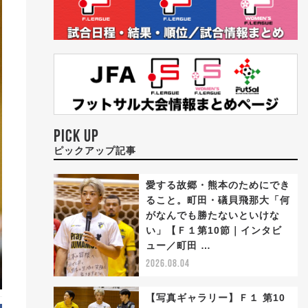
PICK UP
ピックアップ記事
愛する故郷・熊本のためにでき
ること。町田・礒貝飛那大「何
がなんでも勝たないといけな
い」【Ｆ１第10節｜インタビ
ュー／町田 …
2026.08.04
【写真ギャラリー】Ｆ１ 第10