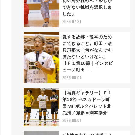
初の海外挑戦へ「今しか
2
できない挑戦を選択しま
した」
2026.07.31
愛する故郷・熊本のため
にできること。町田・礒
貝飛那大「何がなんでも
勝たないといけない」
3
【Ｆ１第10節｜インタビ
ュー／町田 …
2026.08.04
【写真ギャラリー】Ｆ１
第10節 ペスカドーラ町
田 vs ボルクバレット北
4
九州／撮影＝満本泰介
2026.08.04