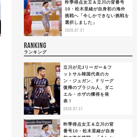
昨季得点女王＆立川の背番号
10・松木里緒が自身初の海外
挑戦へ「今しかできない挑戦を
選択しました」
2026.07.31
RANKING
ランキング
立川が元Jリーガー＆フ
ットサル韓国代表のカ
ン・ジュガン、Ｆリーグ
復帰のブラジル人、ダニ
1
エル・ホザの獲得を発
表！
2026.07.31
昨季得点女王＆立川の背
番号10・松木里緒が自身