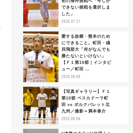
初の海外挑戦へ「今しか
2
できない挑戦を選択しま
した」
2026.07.31
愛する故郷・熊本のため
にできること。町田・礒
貝飛那大「何がなんでも
勝たないといけない」
3
【Ｆ１第10節｜インタビ
ュー／町田 …
2026.08.04
【写真ギャラリー】Ｆ１
第10節 ペスカドーラ町
田 vs ボルクバレット北
4
九州／撮影＝満本泰介
2026.08.04