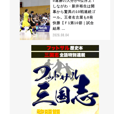
5連勝の大分が4位浮上！
しながわ・新井裕生は開
幕から驚異の10戦連続ゴ
ール。王者名古屋も8発
5
快勝【Ｆ1第10節｜試合
結果 …
2026.08.04