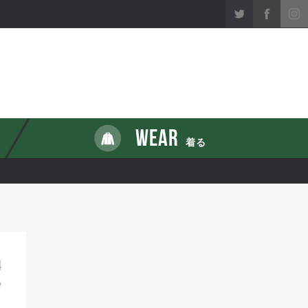
WEAR
着る
4
7