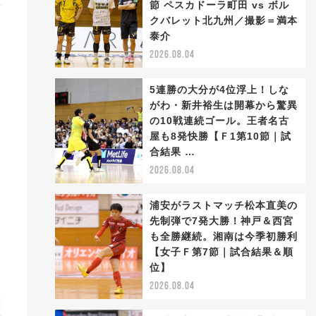
節 ペスカドーラ町田 vs ボル
クバレット北九州／撮影＝満本
泰介
2026.08.04
5連勝の大分が4位浮上！しな
がわ・新井裕生は開幕から驚異
の10戦連続ゴール。王者名古
屋も8発快勝【Ｆ1第10節｜試
合結果 …
2026.08.04
浦安がラストマッチ松本直美の
先制弾で7発大勝！神戸＆西宮
も全勝継続。湘南は今季初勝利
【女子Ｆ第7節｜試合結果＆順
位】
2026.08.04