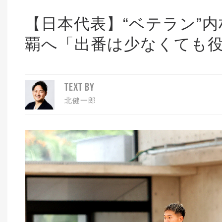
【日本代表】“ベテラン”
覇へ「出番は少なくても
TEXT BY
北健一郎