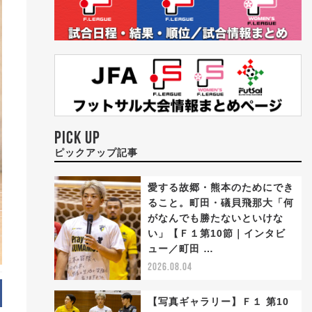
PICK UP
ピックアップ記事
愛する故郷・熊本のためにでき
ること。町田・礒貝飛那大「何
がなんでも勝たないといけな
い」【Ｆ１第10節｜インタビ
ュー／町田 …
2026.08.04
【写真ギャラリー】Ｆ１ 第10