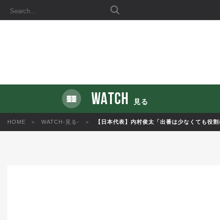
WATCH
見る
HOME
WATCH-見る-
【日本代表】内村俊太「出番は少なくても役割