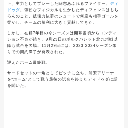
下、主力としてプレーした闘志あふれるファイター、
ディ
ドゥダ
。強靭なフィジカルを生かしたディフェンスはもち
ろんのこと、破壊力抜群のシュートで何度も相手ゴールを
脅かし、チームの勝利に大きく貢献してきた。
しかし、在籍7年目の今シーズンは開幕当初からコンディ
ション不良が続き、9月23日のボルクバレット北九州戦以
降も試合を欠場。11月29日には、2023-2024シーズン限
りでの契約満了が発表された。
迎えたホーム最終戦。
サードセットの一角としてピッチに立ち、浦安アリーナ
を“ホーム”として戦う最後の試合を終えたディドゥダに話
を聞いた。