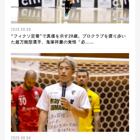
2026.08.08
“フィクソ定着”で真価を示す28歳。プロクラブを渡り歩い
た超万能型選手、鬼塚祥慶の覚悟「必……
2026.08.04