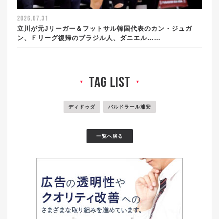
2026.07.31
立川が元Jリーガー＆フットサル韓国代表のカン・ジュガ
ン、Ｆリーグ復帰のブラジル人、ダニエル……
tag list
▼
▼
ディドゥダ
バルドラール浦安
一覧へ戻る