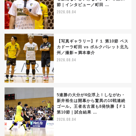
節｜インタビュー／町田 …
2026.08.04
【写真ギャラリー】Ｆ１ 第10節 ペス
カドーラ町田 vs ボルクバレット北九
州／撮影＝満本泰介
2026.08.04
5連勝の大分が4位浮上！しながわ・
新井裕生は開幕から驚異の10戦連続
ゴール。王者名古屋も8発快勝【Ｆ1
第10節｜試合結果 …
2026.08.04