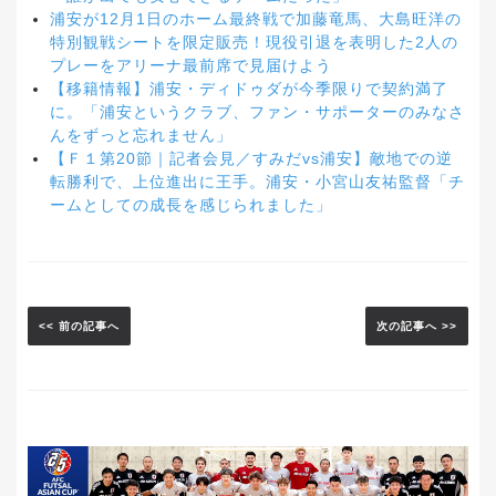
浦安が12月1日のホーム最終戦で加藤竜馬、大島旺洋の
特別観戦シートを限定販売！現役引退を表明した2人の
プレーをアリーナ最前席で見届けよう
【移籍情報】浦安・ディドゥダが今季限りで契約満了
に。「浦安というクラブ、ファン・サポーターのみなさ
んをずっと忘れません」
【Ｆ１第20節｜記者会見／すみだvs浦安】敵地での逆
転勝利で、上位進出に王手。浦安・小宮山友祐監督「チ
ームとしての成長を感じられました」
<< 前の記事へ
次の記事へ >>