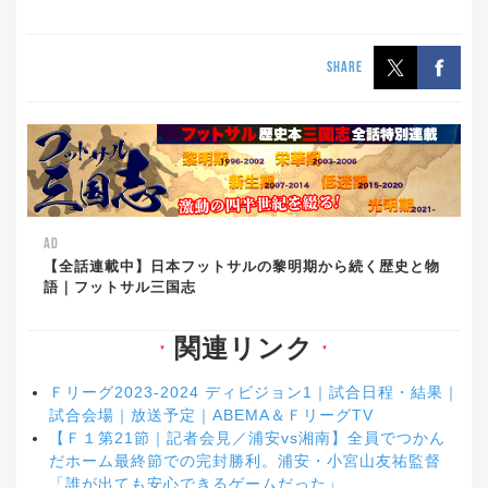
SHARE
AD
【全話連載中】日本フットサルの黎明期から続く歴史と物
語｜フットサル三国志
関連リンク
▼
▼
Ｆリーグ2023-2024 ディビジョン1｜試合日程・結果｜
試合会場｜放送予定｜ABEMA＆ＦリーグTV
【Ｆ１第21節｜記者会見／浦安vs湘南】全員でつかん
だホーム最終節での完封勝利。浦安・小宮山友祐監督
「誰が出ても安心できるゲームだった」