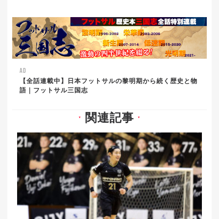
AD
【全話連載中】日本フットサルの黎明期から続く歴史と物
語｜フットサル三国志
関連記事
▼
▼