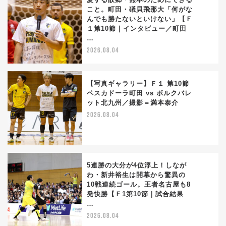
こと。町田・礒貝飛那大「何がな
んでも勝たないといけない」【Ｆ
2
１第10節｜インタビュー／町田
…
2026.08.04
【写真ギャラリー】Ｆ１ 第10節
ペスカドーラ町田 vs ボルクバレ
ット北九州／撮影＝満本泰介
3
2026.08.04
5連勝の大分が4位浮上！しなが
わ・新井裕生は開幕から驚異の
10戦連続ゴール。王者名古屋も8
4
発快勝【Ｆ1第10節｜試合結果
…
2026.08.04