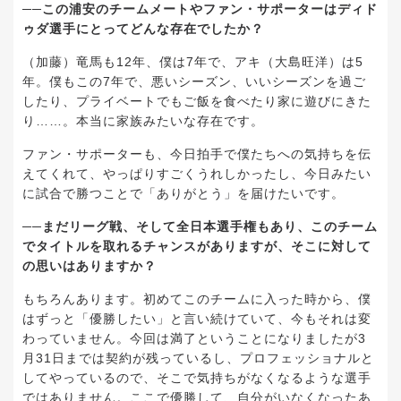
──この浦安のチームメートやファン・サポーターはディド
ゥダ選手にとってどんな存在でしたか？
（加藤）竜馬も12年、僕は7年で、アキ（大島旺洋）は5
年。僕もこの7年で、悪いシーズン、いいシーズンを過ご
したり、プライベートでもご飯を食べたり家に遊びにきた
り……。本当に家族みたいな存在です。
ファン・サポーターも、今日拍手で僕たちへの気持ちを伝
えてくれて、やっぱりすごくうれしかったし、今日みたい
に試合で勝つことで「ありがとう」を届けたいです。
──まだリーグ戦、そして全日本選手権もあり、このチーム
でタイトルを取れるチャンスがありますが、そこに対して
の思いはありますか？
もちろんあります。初めてこのチームに入った時から、僕
はずっと「優勝したい」と言い続けていて、今もそれは変
わっていません。今回は満了ということになりましたが3
月31日までは契約が残っているし、プロフェッショナルと
してやっているので、そこで気持ちがなくなるような選手
ではありません。ここで優勝して、自分がいなくなったあ