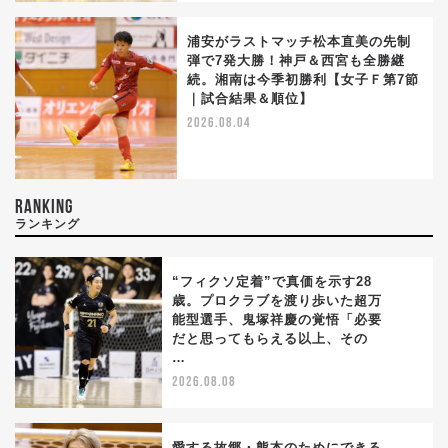
浦安がラストマッチ松本直美の先制
弾で7発大勝！神戸＆西宮も全勝継
続。湘南は今季初勝利【女子Ｆ第7節
｜試合結果＆順位】
2026.08.04
RANKING
ランキング
“フィクソ定着”で真価を示す28
歳。プロクラブを渡り歩いた超万
能型選手、鬼塚祥慶の覚悟「必要
1
だと思ってもらえる以上、その
…
2026.08.08
愛する故郷・熊本のためにできる