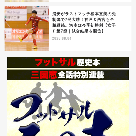
浦安がラストマッチ松本直美の先
制弾で7発大勝！神戸＆西宮も全
勝継続。湘南は今季初勝利【女子
5
Ｆ第7節｜試合結果＆順位】
2026.08.04