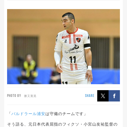
PHOTO BY
SHARE
勝又寛晃
「
バルドラール浦安
は守備のチームです」
そう語る、元日本代表屈指のフィクソ・小宮山友祐監督の