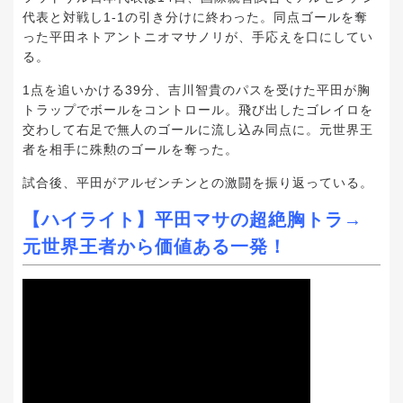
代表と対戦し1-1の引き分けに終わった。同点ゴールを奪
った平田ネトアントニオマサノリが、手応えを口にしてい
る。
1点を追いかける39分、吉川智貴のパスを受けた平田が胸
トラップでボールをコントロール。飛び出したゴレイロを
交わして右足で無人のゴールに流し込み同点に。元世界王
者を相手に殊勲のゴールを奪った。
試合後、平田がアルゼンチンとの激闘を振り返っている。
【ハイライト】平田マサの超絶胸トラ→
元世界王者から価値ある一発！