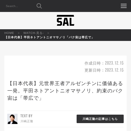
HOME
WATCH-見る-
【日本代表】平田ネトアントニオマサノリ「バク宙は帯広で」
2023.12.15
作成日時：
2023.12.15
更新日時：
【日本代表】元世界王者アルゼンチンに価値ある
一発。平田ネトアントニオマサノリ、約束のバク
宙は「帯広で」
TEXT BY
川嶋正隆の記事はこちら
川嶋正隆