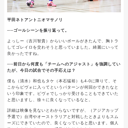
平田ネトアントニオマサノリ
──ゴールシーンを振り返って。
よっしー（吉川智貴）からいいボールがきたんで、胸トラ
してゴレイロを交わそうと思っていました。綺麗にいって
良かったですね。
──前日から何度も「チームへのアジャスト」を強調してい
たが、今日の試合でその手応えは？
僕も（清水）和也もタケ（本石猛裕）も4-0に降りて、そ
こからピヴォに入ってというパターンが何回かできたなと
いう印象です。ピヴォでしっかり受けることもできていた
と思いますし、徐々に良くなっているなと。
詳細は映像を見ないとわからないですが、（アジアカップ
予選で）台湾やオーストラリアと対戦したときよりもスム
ーズにできていたので、良くなっていると思います。個人