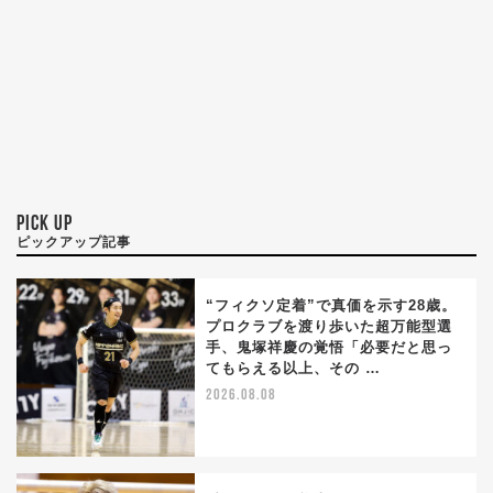
PICK UP
ピックアップ記事
“フィクソ定着”で真価を示す28歳。
プロクラブを渡り歩いた超万能型選
手、鬼塚祥慶の覚悟「必要だと思っ
てもらえる以上、その …
2026.08.08