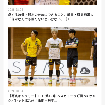
2026.08.04
愛する故郷・熊本のためにできること。町田・礒貝飛那大
「何がなんでも勝たないといけない」【Ｆ……
2026.08.04
【写真ギャラリー】Ｆ１ 第10節 ペスカドーラ町田 vs ボル
クバレット北九州／撮影＝満本……