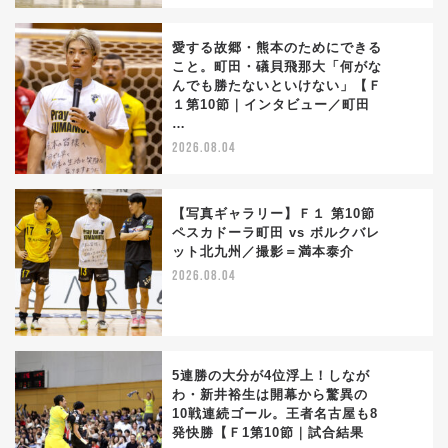
愛する故郷・熊本のためにできる
こと。町田・礒貝飛那大「何がな
んでも勝たないといけない」【Ｆ
2
１第10節｜インタビュー／町田
…
2026.08.04
【写真ギャラリー】Ｆ１ 第10節
ペスカドーラ町田 vs ボルクバレ
ット北九州／撮影＝満本泰介
3
2026.08.04
5連勝の大分が4位浮上！しなが
わ・新井裕生は開幕から驚異の
10戦連続ゴール。王者名古屋も8
4
発快勝【Ｆ1第10節｜試合結果