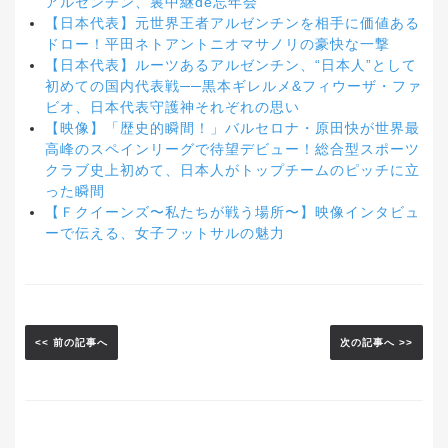
アルゼンチン、裏中継de忘年会
【日本代表】元世界王者アルゼンチンを相手に価値ある
ドロー！平田ネトアントニオマサノリの豪快な一撃
【日本代表】ルーツあるアルゼンチン、“日本人”として
初めての国内代表戦──黒本ギレルメ&フィウーザ・ファ
ビオ、日本代表守護神それぞれの思い
【映像】「歴史的瞬間！」バルセロナ・原田快が世界最
高峰のスペインリーグで待望デビュー！総合型スポーツ
クラブ史上初めて、日本人がトップチームのピッチに立
った瞬間
【Ｆクイーンズ〜私たちが戦う場所〜】映像インタビュ
ーで伝える、女子フットサルの魅力
<< 前の記事へ
次の記事へ >>