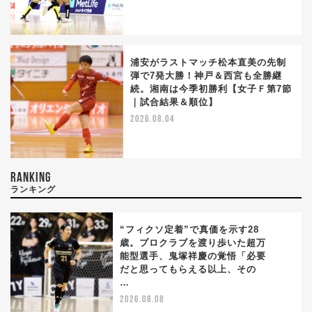
浦安がラストマッチ松本直美の先制
弾で7発大勝！神戸＆西宮も全勝継
続。湘南は今季初勝利【女子Ｆ第7節
｜試合結果＆順位】
2026.08.04
RANKING
ランキング
“フィクソ定着”で真価を示す28
歳。プロクラブを渡り歩いた超万
能型選手、鬼塚祥慶の覚悟「必要
1
だと思ってもらえる以上、その
…
2026.08.08