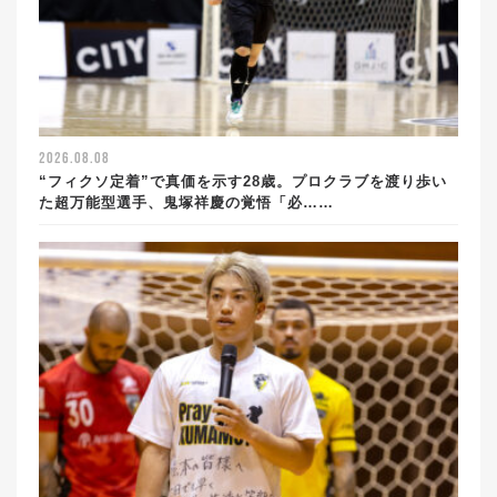
2026.08.08
“フィクソ定着”で真価を示す28歳。プロクラブを渡り歩い
た超万能型選手、鬼塚祥慶の覚悟「必……