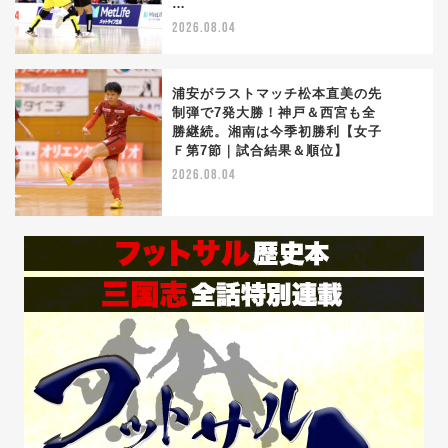
…
2026.08.04
浦安がラストマッチ松本直美の先
制弾で7発大勝！神戸＆西宮も全
勝継続。湘南は今季初勝利【女子
5
Ｆ第7節｜試合結果＆順位】
2026.08.04