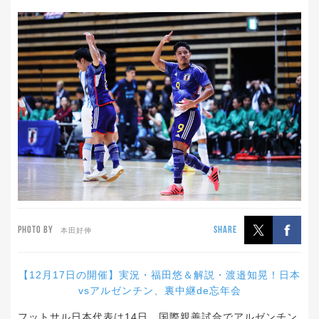
PHOTO BY
SHARE
本田好伸
【12月17日の開催】実況・福田悠＆解説・渡邉知晃！日本
vsアルゼンチン、裏中継de忘年会
フットサル日本代表は14日、国際親善試合でアルゼンチン