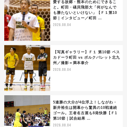
愛する故郷・熊本のためにできるこ
と。町田・礒貝飛那大「何がなんで
も勝たないといけない」【Ｆ１第10
節｜インタビュー／町田 …
2026.08.04
【写真ギャラリー】Ｆ１ 第10節 ペス
カドーラ町田 vs ボルクバレット北九
州／撮影＝満本泰介
2026.08.04
5連勝の大分が4位浮上！しながわ・
新井裕生は開幕から驚異の10戦連続
ゴール。王者名古屋も8発快勝【Ｆ1
第10節｜試合結果 …
2026.08.04