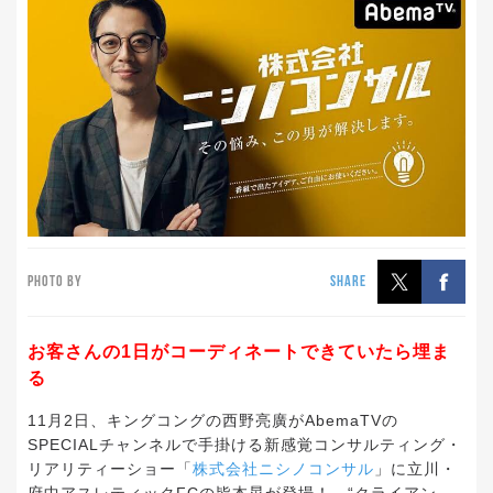
PHOTO BY
SHARE
お客さんの1日がコーディネートできていたら埋ま
る
11月2日、キングコングの西野亮廣がAbemaTVの
SPECIALチャンネルで手掛ける新感覚コンサルティング・
リアリティーショー「
株式会社ニシノコンサル
」に立川・