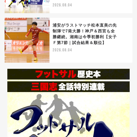
2026.08.04
浦安がラストマッチ松本直美の先
制弾で7発大勝！神戸＆西宮も全
勝継続。湘南は今季初勝利【女子
5
Ｆ第7節｜試合結果＆順位】
2026.08.04