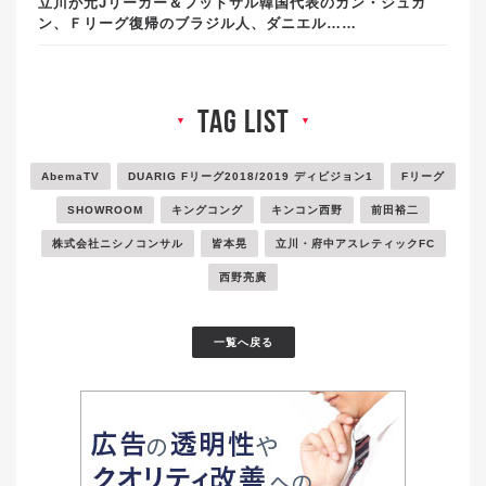
立川が元Jリーガー＆フットサル韓国代表のカン・ジュガ
ン、Ｆリーグ復帰のブラジル人、ダニエル……
tag list
▼
▼
AbemaTV
DUARIG Fリーグ2018/2019 ディビジョン1
Fリーグ
SHOWROOM
キングコング
キンコン西野
前田裕二
株式会社ニシノコンサル
皆本晃
立川・府中アスレティックFC
西野亮廣
一覧へ戻る