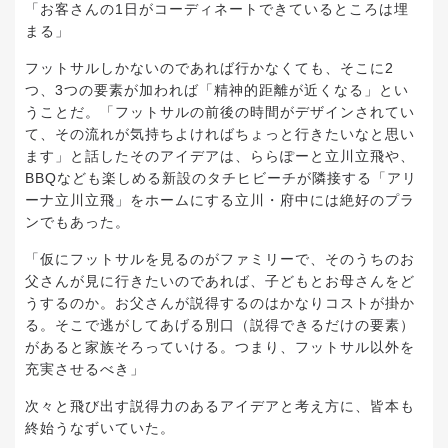
「お客さんの1日がコーディネートできているところは埋
まる」
フットサルしかないのであれば行かなくても、そこに2
つ、3つの要素が加われば「精神的距離が近くなる」とい
うことだ。「フットサルの前後の時間がデザインされてい
て、その流れが気持ちよければちょっと行きたいなと思い
ます」と話したそのアイデアは、ららぽーと立川立飛や、
BBQなども楽しめる新設のタチヒビーチが隣接する「アリ
ーナ立川立飛」をホームにする立川・府中には絶好のプラ
ンでもあった。
「仮にフットサルを見るのがファミリーで、そのうちのお
父さんが見に行きたいのであれば、子どもとお母さんをど
うするのか。お父さんが説得するのはかなりコストが掛か
る。そこで逃がしてあげる別口（説得できるだけの要素）
があると家族そろっていける。つまり、フットサル以外を
充実させるべき」
次々と飛び出す説得力のあるアイデアと考え方に、皆本も
終始うなずいていた。