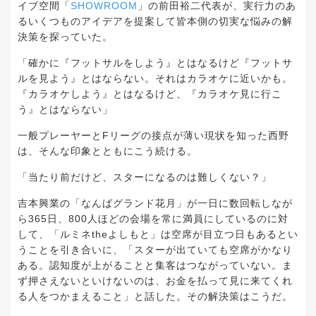
イブ空間「
SHOWROOM
」の前田裕二代表が、実行力のあ
るいくつものアイデアを提案して皆本側の切実な悩みの解
決策を探っていた。
「確かに『フットサルをしよう』とはなるけど『フットサ
ルを見よう』とはならない。それはカラオケに近いかも。
『カラオケしよう』とはなるけど、『カラオケ見に行こ
う』とはならない」
一般プレーヤーとFリーグの接点が薄い現状を知った西野
は、そんな印象とともにこう続ける。
「当たり前だけど、スターになるのは難しくない？」
吉本興業の「なんばグランド花月」が一日に数回転しなが
ら365日、800人ほどの会場を常に満員にしているのに対
して、「ルミネtheよしもと」は空席が目立つ日もあるとい
うことを引き合いに、「スターが出ていても空席がかなり
ある。認知度が上がることと集客はつながっていない。ま
ず押さえないといけないのは、お金を払って見に来てくれ
る人をつかまえること」と話した。その解決策はこうだ。