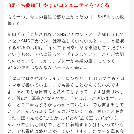
“ぼっち参加”
しやすいコミュニティをつくる
もう一つ、今回の番組で盛り上がったのは「SNS周りの改
善」だ。
前田氏が「更新されないSNSアカウントと、告知しかして
いないSNSアカウントは存在していないのと同じ」と指摘
するSNSの活用は「イケてる日常生活を承認してください
というもの。それに沿ってデザインしていく」ことが大切
なのだという。しかし、プレーが本業の選手にとって、
SNSの更新はなかなかハードルが高い。
「僕はブログやオンラインサロンなど、1日1万文字近くは
スマホで書いています。でも書くことなんてないんです
よ。それでも毎日書くと決めてしまって、まずは走り出し
た。僕は“一筆書き”なんです。『おはようございます』か
ら、どこに着地するかもわかっていない。でも書き出して
いくと、それっぽく見せる力がついてくる。良いことを言
ったっぽく見せる“ごまかし力”とか“立て直し力”がつく。
それって会話と同じで、どこに着地するかはわかっていな
い。でも番組は盛り上がっていたりする。だから文章も会