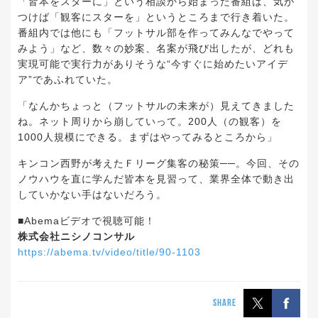
「皆本をスターに」という相談から始まった番組は、気が
つけば「観客にスターを」というところまで行き着いた。
番組内では他にも「フットサル部を作ってみんなでやって
みよう」など、数々の妙案、名案が飛び出したが、どれも
実現可能で実行力がありそうな“今すぐに始めたいアイデ
ア”であふれていた。
「なんかちょっと（フットサルの未来が）見えてきました
ね。ネット周りから崩していって。200人（の観客）を
1000人規模にできる。まずはやってみるところから」
キンコン西野が考えたＦリーグ集客の秘策──。今回、その
ノウハウを直に学んだ皆本を見習って、業界全体で動き出
していかない手はないだろう。
■Abemaビデオで視聴可能！
株式会社ニシノコンサル
https://abema.tv/video/title/90-1103
SHARE