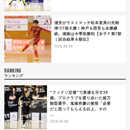
浦安がラストマッチ松本直美の先制
弾で7発大勝！神戸＆西宮も全勝継
続。湘南は今季初勝利【女子Ｆ第7節
｜試合結果＆順位】
2026.08.04
RANKING
ランキング
“フィクソ定着”で真価を示す28
歳。プロクラブを渡り歩いた超万
能型選手、鬼塚祥慶の覚悟「必要
1
だと思ってもらえる以上、その
…
2026.08.08