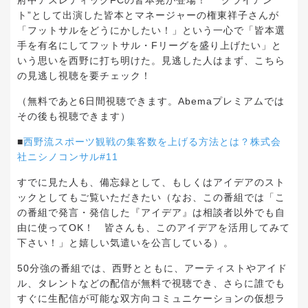
府中アスレティックFCの皆本晃が登場！ “クライアン
ト”として出演した皆本とマネージャーの権東祥子さんが
「フットサルをどうにかしたい！」という一心で「皆本選
手を有名にしてフットサル・Fリーグを盛り上げたい」と
いう思いを西野に打ち明けた。見逃した人はまず、こちら
の見逃し視聴を要チェック！
（無料であと6日間視聴できます。Abemaプレミアムでは
その後も視聴できます）
■
西野流スポーツ観戦の集客数を上げる方法とは？株式会
社ニシノコンサル#11
すでに見た人も、備忘録として、もしくはアイデアのスト
ックとしてもご覧いただきたい（なお、この番組では「こ
の番組で発言・発信した『アイデア』は相談者以外でも自
由に使ってOK！ 皆さんも、このアイデアを活用してみて
下さい！」と嬉しい気遣いを公言している）。
50分強の番組では、西野とともに、アーティストやアイド
ル、タレントなどの配信が無料で視聴でき、さらに誰でも
すぐに生配信が可能な双方向コミュニケーションの仮想ラ