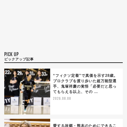
PICK UP
ピックアップ記事
“フィクソ定着”で真価を示す28歳。
プロクラブを渡り歩いた超万能型選
手、鬼塚祥慶の覚悟「必要だと思っ
てもらえる以上、その …
2026.08.08
愛する故郷・熊本のためにできるこ