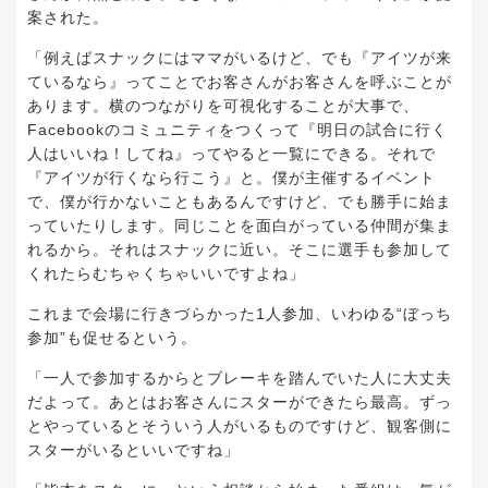
案された。
「例えばスナックにはママがいるけど、でも『アイツが来
ているなら』ってことでお客さんがお客さんを呼ぶことが
あります。横のつながりを可視化することが大事で、
Facebookのコミュニティをつくって『明日の試合に行く
人はいいね！してね』ってやると一覧にできる。それで
『アイツが行くなら行こう』と。僕が主催するイベント
で、僕が行かないこともあるんですけど、でも勝手に始ま
っていたりします。同じことを面白がっている仲間が集ま
れるから。それはスナックに近い。そこに選手も参加して
くれたらむちゃくちゃいいですよね」
これまで会場に行きづらかった1人参加、いわゆる“ぼっち
参加”も促せるという。
「一人で参加するからとブレーキを踏んでいた人に大丈夫
だよって。あとはお客さんにスターができたら最高。ずっ
とやっているとそういう人がいるものですけど、観客側に
スターがいるといいですね」