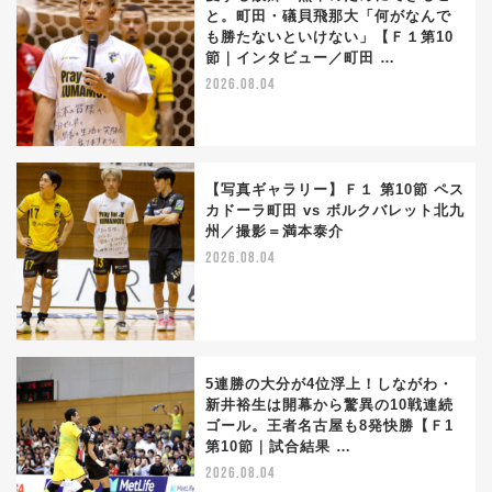
と。町田・礒貝飛那大「何がなんで
も勝たないといけない」【Ｆ１第10
節｜インタビュー／町田 …
2026.08.04
【写真ギャラリー】Ｆ１ 第10節 ペス
カドーラ町田 vs ボルクバレット北九
州／撮影＝満本泰介
2026.08.04
5連勝の大分が4位浮上！しながわ・
新井裕生は開幕から驚異の10戦連続
ゴール。王者名古屋も8発快勝【Ｆ1
第10節｜試合結果 …
2026.08.04