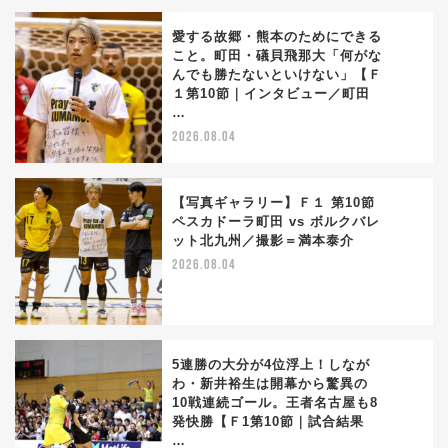
愛する故郷・熊本のためにできる
こと。町田・礒貝飛那大「何がな
んでも勝たないといけない」【Ｆ
2
１第10節｜インタビュー／町田
…
2026.08.04
【写真ギャラリー】Ｆ１ 第10節
ペスカドーラ町田 vs ボルクバレ
ット北九州／撮影＝満本泰介
3
2026.08.04
5連勝の大分が4位浮上！しなが
わ・新井裕生は開幕から驚異の
10戦連続ゴール。王者名古屋も8
4
発快勝【Ｆ1第10節｜試合結果
…