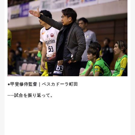
●甲斐修侍監督｜ペスカドーラ町田
──試合を振り返って。