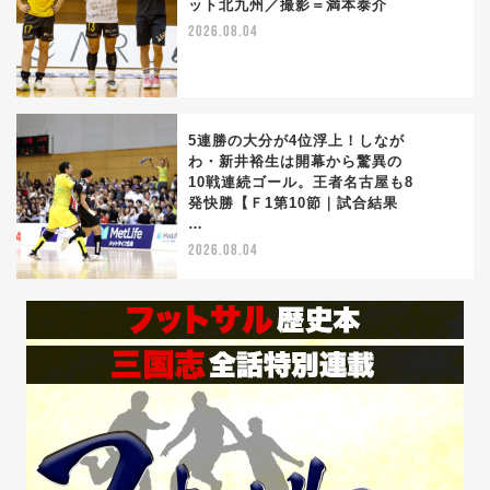
ット北九州／撮影＝満本泰介
4
2026.08.04
5連勝の大分が4位浮上！しなが
わ・新井裕生は開幕から驚異の
10戦連続ゴール。王者名古屋も8
5
発快勝【Ｆ1第10節｜試合結果
…
2026.08.04