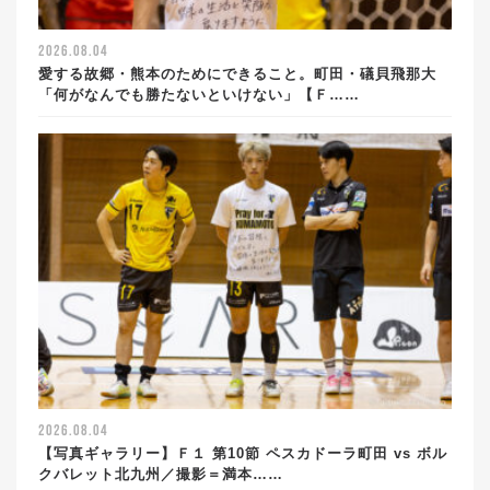
2026.08.04
愛する故郷・熊本のためにできること。町田・礒貝飛那大
「何がなんでも勝たないといけない」【Ｆ……
2026.08.04
【写真ギャラリー】Ｆ１ 第10節 ペスカドーラ町田 vs ボル
クバレット北九州／撮影＝満本……