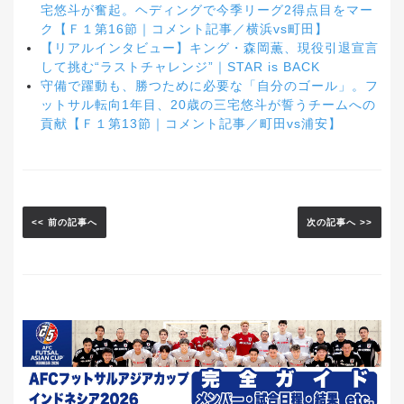
宅悠斗が奮起。ヘディングで今季リーグ2得点目をマー
ク【Ｆ１第16節｜コメント記事／横浜vs町田】
【リアルインタビュー】キング・森岡薫、現役引退宣言
して挑む“ラストチャレンジ”｜STAR is BACK
守備で躍動も、勝つために必要な「自分のゴール」。フ
ットサル転向1年目、20歳の三宅悠斗が誓うチームへの
貢献【Ｆ１第13節｜コメント記事／町田vs浦安】
<< 前の記事へ
次の記事へ >>