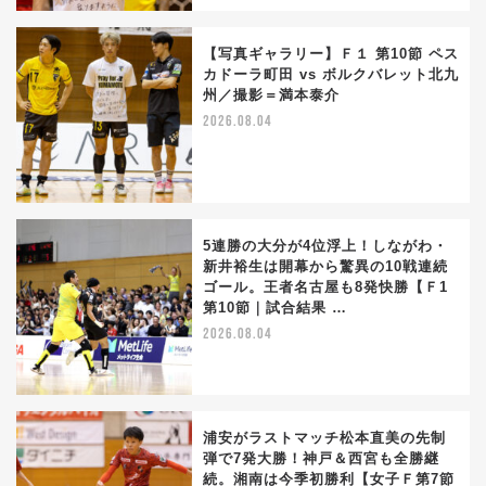
【写真ギャラリー】Ｆ１ 第10節 ペス
カドーラ町田 vs ボルクバレット北九
州／撮影＝満本泰介
2026.08.04
5連勝の大分が4位浮上！しながわ・
新井裕生は開幕から驚異の10戦連続
ゴール。王者名古屋も8発快勝【Ｆ1
第10節｜試合結果 …
2026.08.04
浦安がラストマッチ松本直美の先制
弾で7発大勝！神戸＆西宮も全勝継
続。湘南は今季初勝利【女子Ｆ第7節