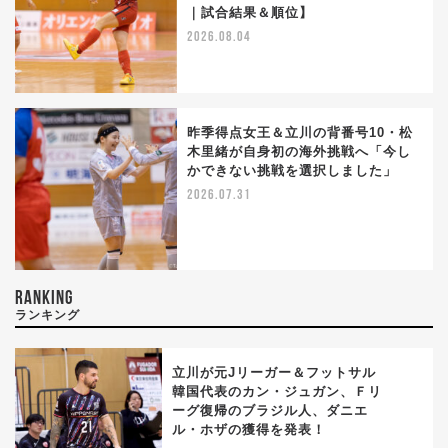
｜試合結果＆順位】
2026.08.04
昨季得点女王＆立川の背番号10・松
木里緒が自身初の海外挑戦へ「今し
かできない挑戦を選択しました」
2026.07.31
RANKING
ランキング
立川が元Jリーガー＆フットサル
韓国代表のカン・ジュガン、Ｆリ
ーグ復帰のブラジル人、ダニエ
1
ル・ホザの獲得を発表！