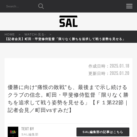
HOME
WATCH-見る-
【記者会見】町田・甲斐修侍監督「限りなく勝ちを追求して戦う姿勢を見せる」
2025.01.18
作成日時：
2025.01.20
更新日時：
優勝に向け“痛恨の敗戦”も、最後まで示し続ける
クラブの信念。町田・甲斐修侍監督「限りなく勝
ちを追求して戦う姿勢を見せる」【Ｆ１第22節｜
記者会見／町田vsすみだ】
TEXT BY
SAL編集部の記事はこちら
SAL編集部