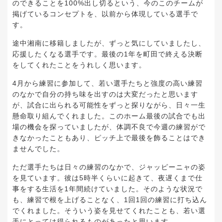
のできることを100%出し切るという、今のこのチームが
掲げているコンセプトを、以前から体現している選手で
す。
途中湘南に移籍しましたが、ずっと気にしていましたし、
応援したくなる選手です。最後の1年を町田で終える決断
をしてくれたことをうれしく思います。
4月から練習に参加して、若い選手たちと強度の高い練習
のなかで自分の持ち味を出すのは大変だったと思います
が、試合に出られる可能性をずっと探りながら、日々一生
懸命取り組んでくれました。このホーム最後の試合でも出
場の機会を探っていましたが、体調不良で今週の練習がで
きなかったこともあり、ピッチ上で最後を飾ることはでき
ませんでした。
ただ選手たちは日々の練習のなかで、ジャッピーニャの姿
を見ています。彼は5時半くらいに起きて、夜遅くまで仕
事をする生活を1年間続けていました。そのような状況で
も、練習で根を上げることなく、1回1回の練習に打ち込ん
でくれました。そういう姿を見せてくれたことも、若い選
手にとっては得られるものがあったと思います。