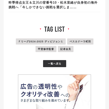
昨季得点女王＆立川の背番号10・松木里緒が自身初の海外
挑戦へ「今しかできない挑戦を選択しま……
tag list
▼
▼
Ｆリーグ2024-2025 ディビジョン１
ペスカドーラ町田
甲斐修侍監督
記者会見
一覧へ戻る