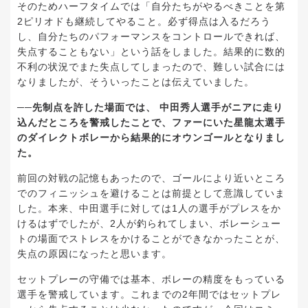
そのためハーフタイムでは「自分たちがやるべきことを第
2ピリオドも継続してやること。必ず得点は入るだろう
し、自分たちのパフォーマンスをコントロールできれば、
失点することもない」という話をしました。結果的に数的
不利の状況でまた失点してしまったので、難しい試合には
なりましたが、そういったことは伝えていました。
──先制点を許した場面では、 中田秀人選手がニアに走り
込んだところを警戒したことで、ファーにいた星龍太選手
のダイレクトボレーから結果的にオウンゴールとなりまし
た。
前回の対戦の記憶もあったので、ゴールにより近いところ
でのフィニッシュを避けることは前提として意識していま
した。本来、中田選手に対しては1人の選手がプレスをか
けるはずでしたが、2人が釣られてしまい、ボレーシュー
トの場面でストレスをかけることができなかったことが、
失点の原因になったと思います。
セットプレーの守備では基本、ボレーの精度をもっている
選手を警戒しています。これまでの2年間ではセットプレ