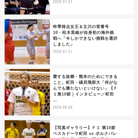
2026.07.31
昨季得点女王＆立川の背番号
10・松木里緒が自身初の海外挑
戦へ「今しかできない挑戦を選択
2
しました」
2026.07.31
愛する故郷・熊本のためにできる
こと。町田・礒貝飛那大「何がな
んでも勝たないといけない」【Ｆ
3
１第10節｜インタビュー／町田
…
2026.08.04
【写真ギャラリー】Ｆ１ 第10節
ペスカドーラ町田 vs ボルクバレ