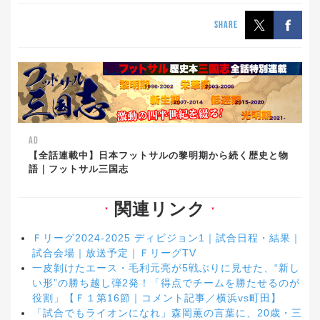
SHARE
AD
【全話連載中】日本フットサルの黎明期から続く歴史と物
語｜フットサル三国志
関連リンク
▼
▼
Ｆリーグ2024-2025 ディビジョン1｜試合日程・結果｜
試合会場｜放送予定｜ＦリーグTV
一皮剝けたエース・毛利元亮が5戦ぶりに見せた、“新し
い形”の勝ち越し弾2発！「得点でチームを勝たせるのが
役割」【Ｆ１第16節｜コメント記事／横浜vs町田】
「試合でもライオンになれ」森岡薫の言葉に、20歳・三