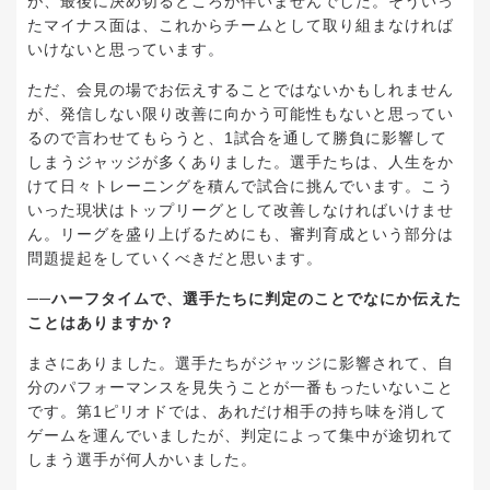
が、最後に決め切るところが伴いませんでした。そういっ
たマイナス面は、これからチームとして取り組まなければ
いけないと思っています。
ただ、会見の場でお伝えすることではないかもしれません
が、発信しない限り改善に向かう可能性もないと思ってい
るので言わせてもらうと、1試合を通して勝負に影響して
しまうジャッジが多くありました。選手たちは、人生をか
けて日々トレーニングを積んで試合に挑んでいます。こう
いった現状はトップリーグとして改善しなければいけませ
ん。リーグを盛り上げるためにも、審判育成という部分は
問題提起をしていくべきだと思います。
──ハーフタイムで、選手たちに判定のことでなにか伝えた
ことはありますか？
まさにありました。選手たちがジャッジに影響されて、自
分のパフォーマンスを見失うことが一番もったいないこと
です。第1ピリオドでは、あれだけ相手の持ち味を消して
ゲームを運んでいましたが、判定によって集中が途切れて
しまう選手が何人かいました。