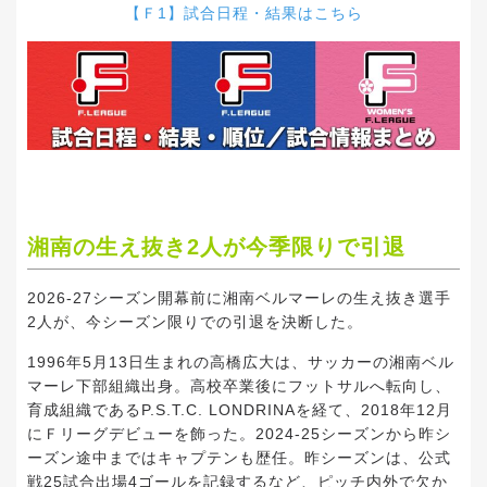
【
Ｆ1
】試合日程・結果はこちら
湘南の生え抜き2人が今季限りで引退
2026-27シーズン開幕前に湘南ベルマーレの生え抜き選手
2人が、今シーズン限りでの引退を決断した。
1996年5月13日生まれの高橋広大は、サッカーの湘南ベル
マーレ下部組織出身。高校卒業後にフットサルへ転向し、
育成組織であるP.S.T.C. LONDRINAを経て、2018年12月
にＦリーグデビューを飾った。2024-25シーズンから昨シ
ーズン途中まではキャプテンも歴任。昨シーズンは、公式
戦25試合出場4ゴールを記録するなど、ピッチ内外で欠か