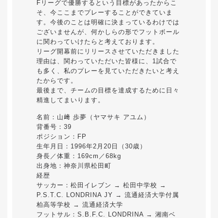
Fリーグで優勝するという目標があったからこ
そ、今ここまでプレーすることができていま
す。今後のことは明確に決まっているわけでは
ございませんが、何かしらの形でフットボール
に関わっていけたらと考えております。
リーグ開幕前にリリースさせていただきました
理由は、関わっていただいた皆様に、1試合で
も多く、私のプレーを見ていただきたいと考え
たからです。
最後まで、チームの目標を達成するために日々
精進してまいります。
名前：山﨑 歩夢（ヤマサキ アユム）
背番号：39
ポジション：FP
生年月日：1996年2月20日（30歳）
身長／体重：169cm／68kg
出身地：神奈川県松田町
経歴
サッカー：松田イレブン → 松田中学校 →
P.S.T.C. LONDRINA JY → 流通経済大学付属
柏高等学校 → 流通経済大学
フットサル：S.B.F.C. LONDRINA → 湘南ベ