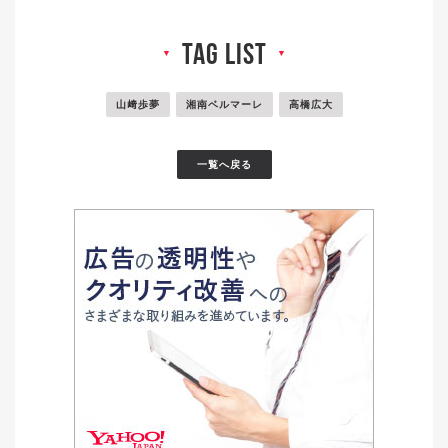
tag list
▼
▼
山﨑歩夢
湘南ベルマーレ
高橋広大
一覧へ戻る