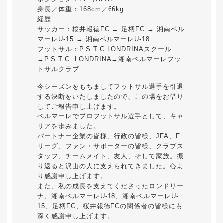
身長／体重：168cm／66kg
経歴
サッカー：桜井報徳FC → 足柄FC → 湘南ベル
マーレU-15 → 湘南ベルマーレU-18
フットサル：P.S.T.C.LONDRINAスクール
→P.S.T.C. LONDRINA→湘南ベルマーレフッ
トサルクラブ
今シーズンをもちましてフットサル選手を引退
する決断をいたしましたので、この場をお借り
してご報告申し上げます。
ベルマーレでプロフットサル選手として、キャ
リアを歩みました。
パートナー企業の皆様、行政の皆様、JFA、F
リーグ、ファン・サポーターの皆様、クラブス
タッフ、チームメイト、友人、そして家族。振
り返ると沢山の人に支えられてきました。心よ
り感謝申し上げます。
また、私の成長を支えてくださったロンドリー
ナ、湘南ベルマーレU-18、湘南ベルマーレU-
15、足柄FC、桜井報徳FCの関係者の皆様にも
深く感謝申し上げます。