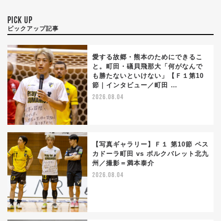
PICK UP
ピックアップ記事
愛する故郷・熊本のためにできるこ
と。町田・礒貝飛那大「何がなんで
も勝たないといけない」【Ｆ１第10
節｜インタビュー／町田 …
2026.08.04
【写真ギャラリー】Ｆ１ 第10節 ペス
カドーラ町田 vs ボルクバレット北九
州／撮影＝満本泰介
2026.08.04