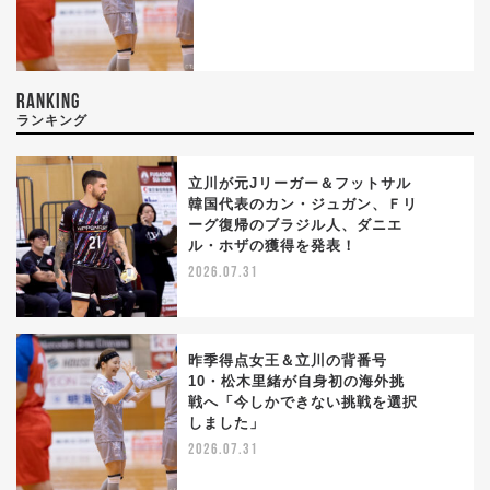
RANKING
ランキング
立川が元Jリーガー＆フットサル
韓国代表のカン・ジュガン、Ｆリ
ーグ復帰のブラジル人、ダニエ
1
ル・ホザの獲得を発表！
2026.07.31
昨季得点女王＆立川の背番号
10・松木里緒が自身初の海外挑
戦へ「今しかできない挑戦を選択
2
しました」
2026.07.31