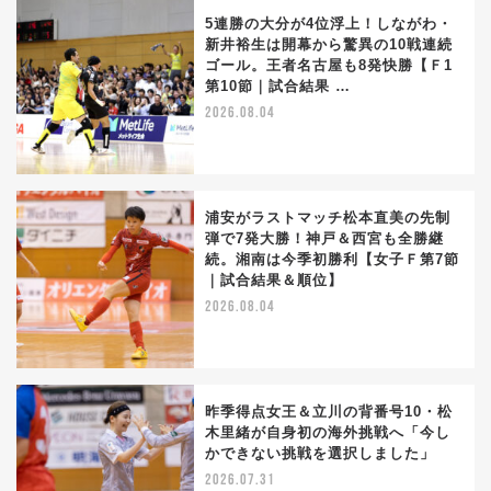
5連勝の大分が4位浮上！しながわ・
新井裕生は開幕から驚異の10戦連続
ゴール。王者名古屋も8発快勝【Ｆ1
第10節｜試合結果 …
2026.08.04
浦安がラストマッチ松本直美の先制
弾で7発大勝！神戸＆西宮も全勝継
続。湘南は今季初勝利【女子Ｆ第7節
｜試合結果＆順位】
2026.08.04
昨季得点女王＆立川の背番号10・松
木里緒が自身初の海外挑戦へ「今し
かできない挑戦を選択しました」
2026.07.31