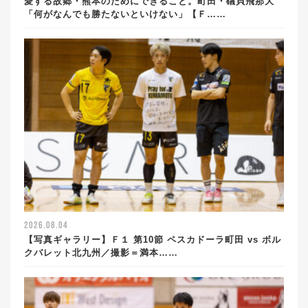
愛する故郷・熊本のためにできること。町田・礒貝飛那大
「何がなんでも勝たないといけない」【Ｆ……
2026.08.04
【写真ギャラリー】Ｆ１ 第10節 ペスカドーラ町田 vs ボル
クバレット北九州／撮影＝満本……