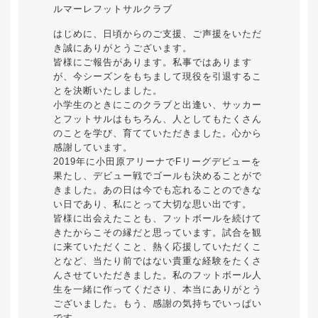
ルマーレフットサルクラブ
はじめに、日頃からのご支援、ご声援をいただ
き誠にありがとうございます。
皆様にご報告があります。私事ではあります
が、今シーズンをもちまして現役を引退するこ
とを決断いたしました。
小学生のときにこのクラブと出逢い、サッカー
とフットサルはもちろん、人としてもたくさん
のことを学び、育てていただきました。心から
感謝しています。
2019年に小田原アリーナでFリーグデビューを
果たし、デビュー戦でゴールも決めることがで
きました。あの日は今でも忘れることのできな
い日であり、私にとって大切な思い出です。
皆様に出会えたことも、フットボールを続けて
きたからこその縁だと思っています。試合を観
に来ていただくこと、熱く応援していただくこ
となど、当たり前ではない貴重な経験をたくさ
んさせていただきました。私のフットボール人
生を一緒に作ってくださり、本当にありがとう
ございました。もう、感謝の気持ちでいっぱい
です。