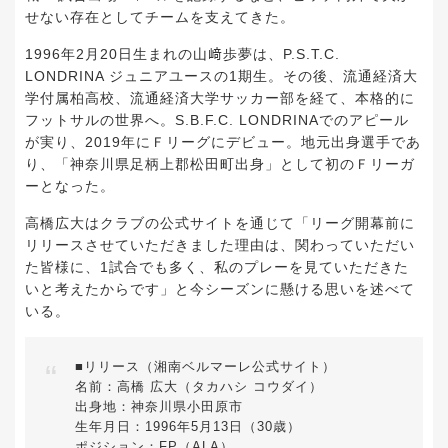
せない存在としてチームを支えてきた。
1996年2月20日生まれの山﨑歩夢は、P.S.T.C.
LONDRINA ジュニアユースの1期生。その後、流通経済大
学付属柏高校、流通経済大学サッカー部を経て、本格的に
フットサルの世界へ。S.B.F.C. LONDRINAでのアピール
が実り、2019年にＦリーグにデビュー。地元出身選手であ
り、「神奈川県足柄上郡松田町出身」として初のＦリーガ
ーとなった。
高橋広大はクラブの公式サイトを通じて「リーグ開幕前に
リリースさせていただきました理由は、関わっていただい
た皆様に、1試合でも多く、私のプレーを見ていただきた
いと考えたからです」と今シーズンに懸ける思いを述べて
いる。
■リリース（湘南ベルマーレ公式サイト）
名前：高橋 広大（タカハシ コウダイ）
出身地：神奈川県小田原市
生年月日：1996年5月13日（30歳）
ポジション：FP（ALA）