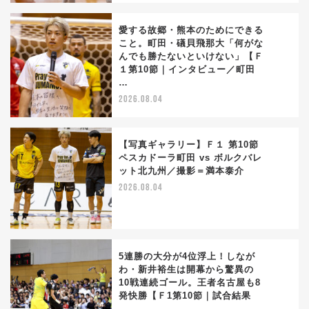
愛する故郷・熊本のためにできる
こと。町田・礒貝飛那大「何がな
んでも勝たないといけない」【Ｆ
3
１第10節｜インタビュー／町田
…
2026.08.04
【写真ギャラリー】Ｆ１ 第10節
ペスカドーラ町田 vs ボルクバレ
ット北九州／撮影＝満本泰介
4
2026.08.04
5連勝の大分が4位浮上！しなが
わ・新井裕生は開幕から驚異の
10戦連続ゴール。王者名古屋も8
5
発快勝【Ｆ1第10節｜試合結果
…