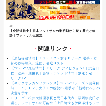
AD
【全話連載中】日本フットサルの黎明期から続く歴史と物
語｜フットサル三国志
関連リンク
▼
▼
【最新移籍情報】Ｆ１・Ｆ２・女子Ｆリーグ 選手・監
督の移籍加入、退団、引退リスト
【2026-27最新情報】Ｆリーグ ディビジョン1｜試合日
程・結果・順位表｜会場・チケット情報｜放送予定｜Ｆ
リーグTV
【キックオフカンファレンス】2026-27シーズン開幕目
前！Ｆ１、Ｆ２、女子Ｆの総勢32選手が「新時代へ」の
決意を示す
Ｆリーグ・松井大輔理事長と元日本代表・福西崇史氏が
語る、フットサルの可能性「上田綺世も伊藤洋輝もフッ