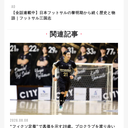
AD
【全話連載中】日本フットサルの黎明期から続く歴史と物
語｜フットサル三国志
関連記事
▼
▼
2026.08.08
“フィクソ定着”で真価を示す28歳。プロクラブを渡り歩い