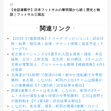
AD
【全話連載中】日本フットサルの黎明期から続く歴史と物
語｜フットサル三国志
関連リンク
▼
▼
【2026-27最新情報】Ｆリーグ ディビジョン1｜試合日
程・結果・順位表｜会場・チケット情報｜放送予定｜Ｆ
リーグTV
名古屋オーシャンズが5選手の入団を発表！浦安・本石
猛裕、立川・上村充哉、北九州・松川網汰、3チームの
主将が電撃加入、アルトゥールも復帰【移籍情報】4月1
日発表
北海道が“61秒間”で怒涛の3発！鮮やか逆転劇で今季初
勝利。名古屋、しながわ、町田の上位3チームは開幕か
らの連勝継続【Ｆ1第5節｜試合結果＆順位】
開幕4連勝スタートは名古屋、しながわ、町田の3チー
ム！大分が浦安を破り待望の今季初勝利、立川は長野と
の接戦制す【Ｆ1第4節｜試合結果＆順位】
しながわ、名古屋、浦安、町田が開幕3連勝！ロドリ