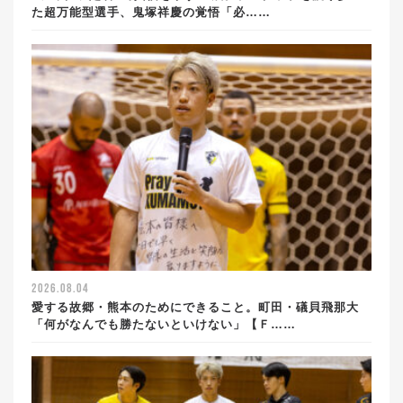
た超万能型選手、鬼塚祥慶の覚悟「必……
2026.08.04
愛する故郷・熊本のためにできること。町田・礒貝飛那大
「何がなんでも勝たないといけない」【Ｆ……