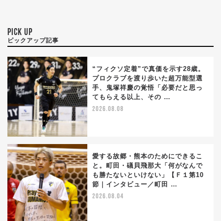
PICK UP
ピックアップ記事
“フィクソ定着”で真価を示す28歳。
プロクラブを渡り歩いた超万能型選
手、鬼塚祥慶の覚悟「必要だと思っ
てもらえる以上、その …
2026.08.08
愛する故郷・熊本のためにできるこ
と。町田・礒貝飛那大「何がなんで
も勝たないといけない」【Ｆ１第10
節｜インタビュー／町田 …
2026.08.04