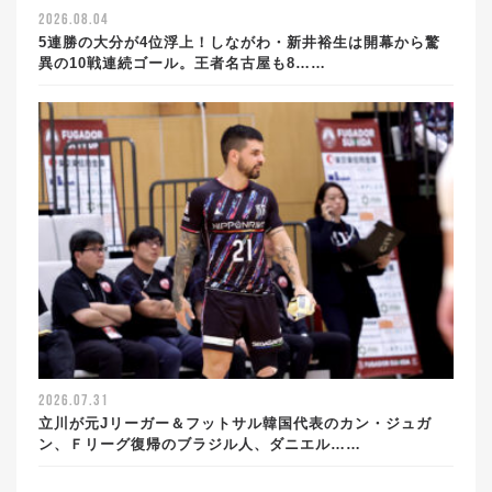
2026.08.04
5連勝の大分が4位浮上！しながわ・新井裕生は開幕から驚
異の10戦連続ゴール。王者名古屋も8……
2026.07.31
立川が元Jリーガー＆フットサル韓国代表のカン・ジュガ
ン、Ｆリーグ復帰のブラジル人、ダニエル……