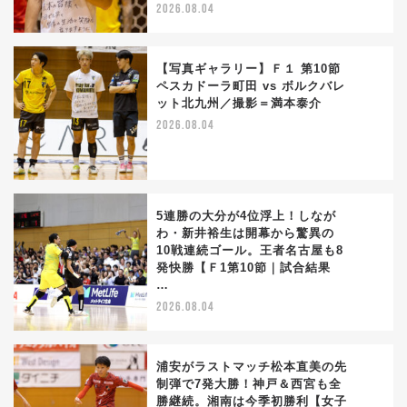
2026.08.04
【写真ギャラリー】Ｆ１ 第10節
ペスカドーラ町田 vs ボルクバレ
ット北九州／撮影＝満本泰介
3
2026.08.04
5連勝の大分が4位浮上！しなが
わ・新井裕生は開幕から驚異の
10戦連続ゴール。王者名古屋も8
4
発快勝【Ｆ1第10節｜試合結果
…
2026.08.04
浦安がラストマッチ松本直美の先
制弾で7発大勝！神戸＆西宮も全
勝継続。湘南は今季初勝利【女子