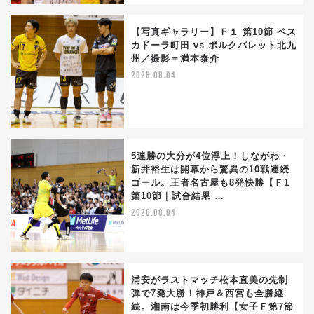
【写真ギャラリー】Ｆ１ 第10節 ペス
カドーラ町田 vs ボルクバレット北九
州／撮影＝満本泰介
2026.08.04
5連勝の大分が4位浮上！しながわ・
新井裕生は開幕から驚異の10戦連続
ゴール。王者名古屋も8発快勝【Ｆ1
第10節｜試合結果 …
2026.08.04
浦安がラストマッチ松本直美の先制
弾で7発大勝！神戸＆西宮も全勝継
続。湘南は今季初勝利【女子Ｆ第7節