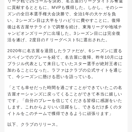
リーグ戦で25ゴールを決め、名古屋のリーグタイトル奪還
に貢献するとともに、MVPも獲得した。しかし、そのシー
ズンの全日本選手権大会決勝で、全治1年の大ケガを負
い、2シーズン目は大半をリハビリに費やすことに。復帰
後は名古屋サテライトで調整を続け、東海リーグや地域チ
ャンピオンズリーグに出場した。3シーズン目には完全復
活を遂げ、2度目のＦリーグベスト5に選出された。
2020年に名古屋を退団したラファだが、6シーズンに渡る
スペインでのプレーを経て、名古屋に復帰。昨年10月には
ブラジル代表として来日していたスター選手が絶対王者に
加わることになった。ラファはクラブの公式サイトを通じ
て、今シーズンに懸ける思いを語っている。
「とても幸せだった時間を過ごすことができていたこの名
古屋オーシャンズに戻ってくることができて本当に嬉しい
です」「自分のプレーを信じてくださる皆様に感謝をいた
します。これからよりいい活躍をし、できるだけ多くのタ
イトルをこのチームで獲得できるように頑張ります」
以下、クラブのリリース。