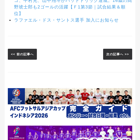
ゴ、中村充、山中翔斗がハットトリック達成。16歳の髙
野琥士郎も2ゴールの活躍【Ｆ1第3節｜試合結果＆順
位】
ラファエル・ドス・サントス選手 加入にお知らせ
<< 前の記事へ
次の記事へ >>