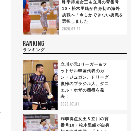
昨季得点女王＆立川の背番号
10・松木里緒が自身初の海外
挑戦へ「今しかできない挑戦を
選択しました」
2026.07.31
RANKING
ランキング
立川が元Jリーガー＆フ
ットサル韓国代表のカ
ン・ジュガン、Ｆリーグ
復帰のブラジル人、ダニ
1
エル・ホザの獲得を発
た
表！
2026.07.31
か
昨季得点女王＆立川の背
番号10・松木里緒が自身