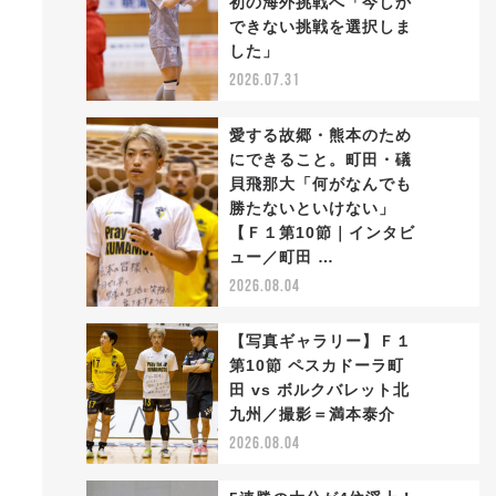
初の海外挑戦へ「今しか
2
できない挑戦を選択しま
した」
2026.07.31
愛する故郷・熊本のため
にできること。町田・礒
貝飛那大「何がなんでも
勝たないといけない」
3
【Ｆ１第10節｜インタビ
ュー／町田 …
2026.08.04
【写真ギャラリー】Ｆ１
第10節 ペスカドーラ町
田 vs ボルクバレット北
4
九州／撮影＝満本泰介
2026.08.04
に