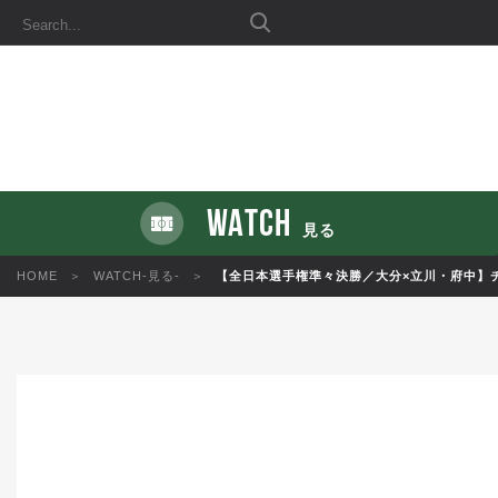
WATCH
見る
HOME
WATCH-見る-
【全日本選手権準々決勝／大分×立川・府中】