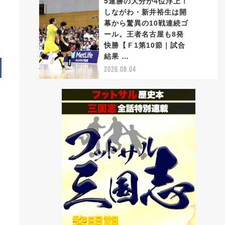
5連勝の大分が4位浮上！
しながわ・新井裕生は開
幕から驚異の10戦連続ゴ
ール。王者名古屋も8発
5
快勝【Ｆ1第10節｜試合
結果 …
2026.08.04