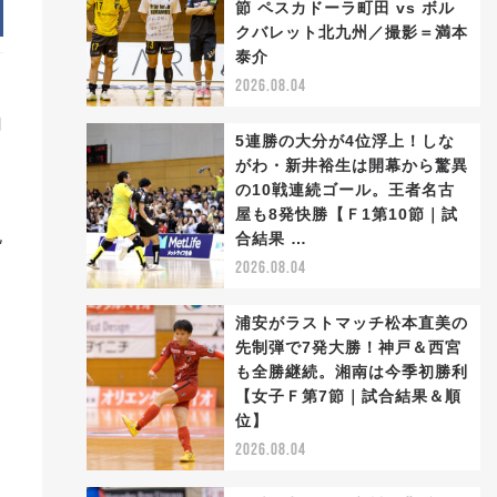
節 ペスカドーラ町田 vs ボル
クバレット北九州／撮影＝満本
泰介
2026.08.04
内
5連勝の大分が4位浮上！しな
がわ・新井裕生は開幕から驚異
の10戦連続ゴール。王者名古
屋も8発快勝【Ｆ1第10節｜試
紀
合結果 …
2026.08.04
浦安がラストマッチ松本直美の
先制弾で7発大勝！神戸＆西宮
も全勝継続。湘南は今季初勝利
【女子Ｆ第7節｜試合結果＆順
位】
2026.08.04