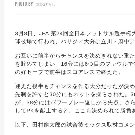
PHOTO BY
軍記ひろし
3月8日、JFA 第24回全日本フットサル選
球技場で行われ、バサジィ大分は立川・府中アス
お互いに前半からチャンスを決めきれない重
を貯めてしまい、16分には6つ目のファウルで
の好セーブで前半はスコアレスで終えた。
迎えた後半もチャンスを作る大分だったが決め
先制を許すと30分にもネットを揺らされた。3
が、38分にはパワープレー返しから失点。さ
してPKを献上すると、ここも決められて勝負
以下、田村龍太郎の試合後ミックス取材コメ