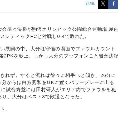
SHARE
手権大会準々決勝が駒沢オリンピック公園総合運動場 屋
レティックFCと対戦し0-4で敗れた。
たい展開の中、大分は守備の場面でファウルカウント
第2PKを献上。しかし大分のブッフォンこと岩永汰
きれず。すると流れは徐々に相手へと傾き、26分に
6分からは白方秀和をGKに置くパワープレーに出る
らに試合終盤には田村研人がエリア内でファウルを犯
あり。大分はベスト8で敗退となった。
ント。