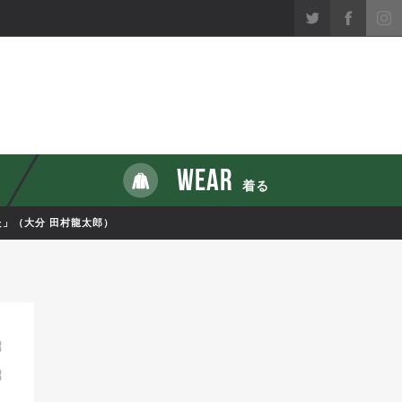
WEAR
着る
」（大分 田村龍太郎）
8
8