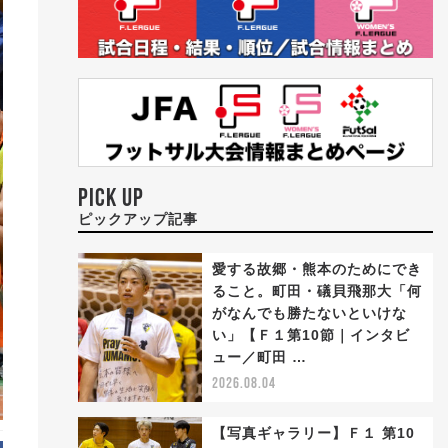
PICK UP
ピックアップ記事
愛する故郷・熊本のためにでき
ること。町田・礒貝飛那大「何
がなんでも勝たないといけな
い」【Ｆ１第10節｜インタビ
ュー／町田 …
2026.08.04
【写真ギャラリー】Ｆ１ 第10