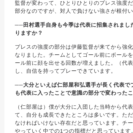
監督が変わって、ひとりひとりのプレス強度
部分なのですが、対人で負けない強さが根付
──田村選手自身も今季は代表に招集されまし
りますか？
プレスの強度の部分は伊藤監督が来てから強
なりました。チームとしてゴール前にボール
ール前に顔を出せる回数が増えました。（代
し、自信を持ってプレーできています。
──大分といえば仁部屋和弘選手が長く代表で
も代表に入ったことで意識の部分で変わった
（仁部屋は）僕が大分に入団した当時から代
て、自分も成長できたところは多いです。た
なければいけない存在だと思っています。チ
やっていく中での1つの指標だと思っています