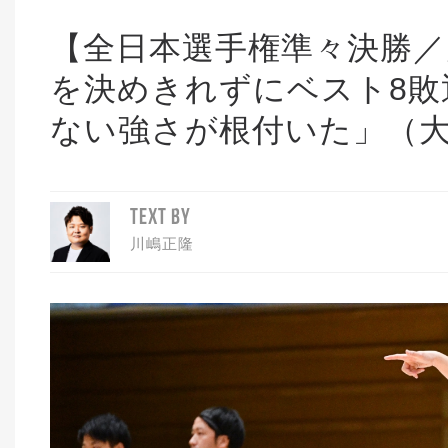
【全日本選手権準々決勝／
を決めきれずにベスト8敗
ない強さが根付いた」（大
TEXT BY
川嶋正隆