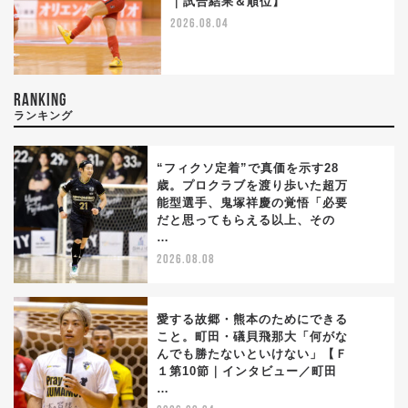
｜試合結果＆順位】
2026.08.04
RANKING
ランキング
“フィクソ定着”で真価を示す28
歳。プロクラブを渡り歩いた超万
能型選手、鬼塚祥慶の覚悟「必要
1
だと思ってもらえる以上、その
…
2026.08.08
愛する故郷・熊本のためにできる
こと。町田・礒貝飛那大「何がな
んでも勝たないといけない」【Ｆ
2
１第10節｜インタビュー／町田
…