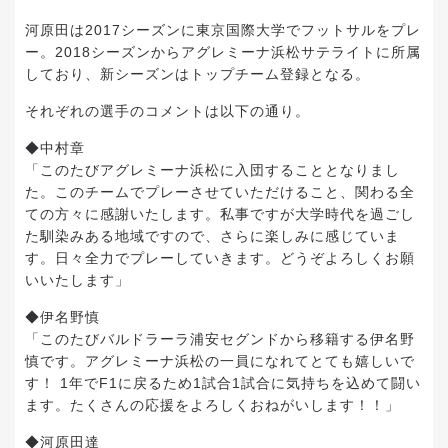
河原田は2017シーズンに東京国際大学でフットサルをプレ
ー。2018シーズンからアグレミーナ浜松サテライトに所属
しており、新シーズンはトップチーム登録となる。
それぞれの選手のコメントは以下の通り。
◆中村章
「このたびアグレミーナ浜松に入団することとなりまし
た。このチームでプレーさせていただけること、関わる全
ての方々に感謝いたします。私事ですが大学時代を過ごし
た馴染みある地域ですので、さらに楽しみに感じていま
す。日々全力でプレーしていきます。どうぞよろしくお願
いいたします」
◆伊名野慎
「このたびバルドラーラ浦安セグンドから移籍する伊名野
慎です。アグレミーナ浜松の一員になれてとても嬉しいで
す！ 1年でF1に戻るため1試合1試合に気持ちを込めて闘い
ます。たくさんの応援をよろしくおねがいします！！」
◆河原田達