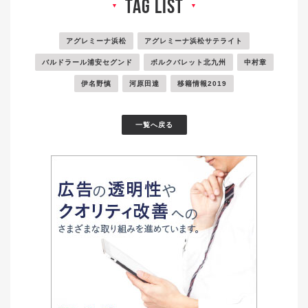
tag list
▼
▼
アグレミーナ浜松
アグレミーナ浜松サテライト
バルドラール浦安セグンド
ボルクバレット北九州
中村章
伊名野慎
河原田達
移籍情報2019
一覧へ戻る