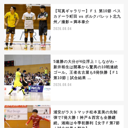
【写真ギャラリー】Ｆ１ 第10節 ペス
カドーラ町田 vs ボルクバレット北九
州／撮影＝満本泰介
2026.08.04
5連勝の大分が4位浮上！しながわ・
新井裕生は開幕から驚異の10戦連続
ゴール。王者名古屋も8発快勝【Ｆ1
第10節｜試合結果 …
2026.08.04
浦安がラストマッチ松本直美の先制
弾で7発大勝！神戸＆西宮も全勝継
続。湘南は今季初勝利【女子Ｆ第7節