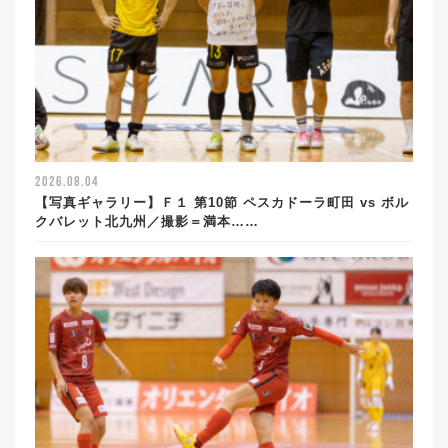
2026.08.04
【写真ギャラリー】Ｆ１ 第10節 ペスカドーラ町田 vs ボル
クバレット北九州／撮影＝満本……