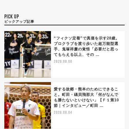
PICK UP
ピックアップ記事
“フィクソ定着”で真価を示す28歳。
プロクラブを渡り歩いた超万能型選
手、鬼塚祥慶の覚悟「必要だと思っ
てもらえる以上、その …
2026.08.08
愛する故郷・熊本のためにできるこ
と。町田・礒貝飛那大「何がなんで
も勝たないといけない」【Ｆ１第10
節｜インタビュー／町田 …
2026.08.04