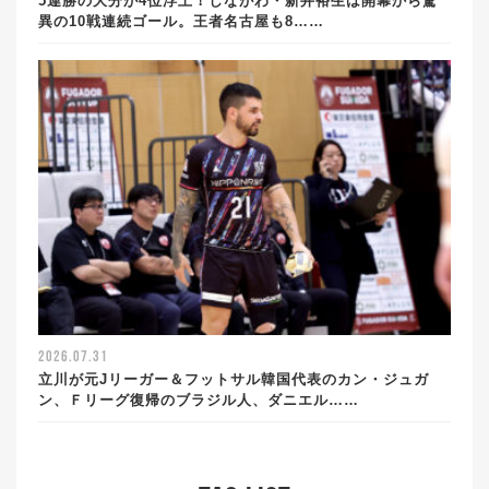
5連勝の大分が4位浮上！しながわ・新井裕生は開幕から驚
異の10戦連続ゴール。王者名古屋も8……
2026.07.31
立川が元Jリーガー＆フットサル韓国代表のカン・ジュガ
ン、Ｆリーグ復帰のブラジル人、ダニエル……