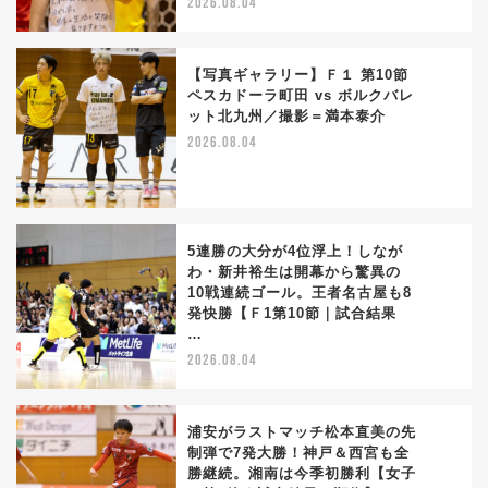
2026.08.04
【写真ギャラリー】Ｆ１ 第10節
ペスカドーラ町田 vs ボルクバレ
ット北九州／撮影＝満本泰介
3
2026.08.04
5連勝の大分が4位浮上！しなが
わ・新井裕生は開幕から驚異の
10戦連続ゴール。王者名古屋も8
4
発快勝【Ｆ1第10節｜試合結果
…
2026.08.04
浦安がラストマッチ松本直美の先
制弾で7発大勝！神戸＆西宮も全
勝継続。湘南は今季初勝利【女子
5