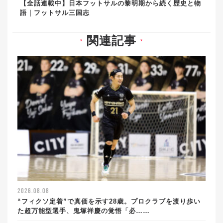
【全話連載中】日本フットサルの黎明期から続く歴史と物
語｜フットサル三国志
関連記事
▼
▼
2026.08.08
“フィクソ定着”で真価を示す28歳。プロクラブを渡り歩い
た超万能型選手、鬼塚祥慶の覚悟「必……