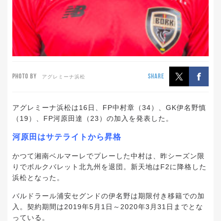
PHOTO BY
SHARE
アグレミーナ浜松
アグレミーナ浜松は16日、FP中村章（34）、GK伊名野慎
（19）、FP河原田達（23）の加入を発表した。
河原田はサテライトから昇格
かつて湘南ベルマーレでプレーした中村は、昨シーズン限
りでボルクバレット北九州を退団。新天地はF2に降格した
浜松となった。
バルドラール浦安セグンドの伊名野は期限付き移籍での加
入。契約期間は2019年5月1日～2020年3月31日までとな
っている。