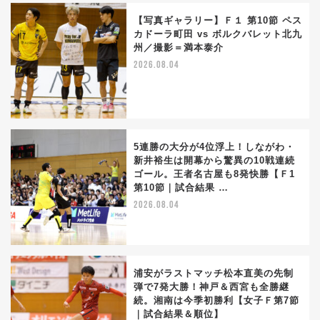
【写真ギャラリー】Ｆ１ 第10節 ペス
カドーラ町田 vs ボルクバレット北九
州／撮影＝満本泰介
2026.08.04
5連勝の大分が4位浮上！しながわ・
新井裕生は開幕から驚異の10戦連続
ゴール。王者名古屋も8発快勝【Ｆ1
第10節｜試合結果 …
2026.08.04
浦安がラストマッチ松本直美の先制
弾で7発大勝！神戸＆西宮も全勝継
続。湘南は今季初勝利【女子Ｆ第7節
｜試合結果＆順位】