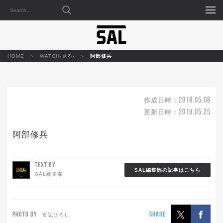
HOME
WATCH-見る-
阿部修兵
2018.05.08
作成日時：
2019.05.25
更新日時：
阿部修兵
TEXT BY
SAL編集部の記事はこちら
SAL編集部
PHOTO BY
SHARE
軍記ひろし