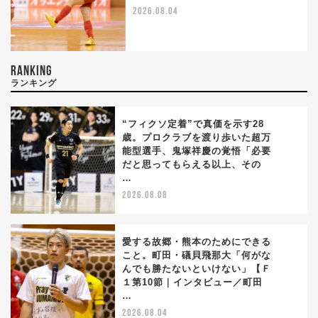
2026.08.04
RANKING
ランキング
“フィクソ定着”で真価を示す28
歳。プロクラブを渡り歩いた超万
能型選手、鬼塚祥慶の覚悟「必要
1
だと思ってもらえる以上、その
…
2026.08.08
愛する故郷・熊本のためにできる
こと。町田・礒貝飛那大「何がな
んでも勝たないといけない」【Ｆ
2
１第10節｜インタビュー／町田
…
2026.08.04