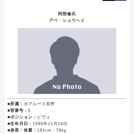
阿部修兵
アベ・シュウヘイ
■所属：
ボアルース長野
■背番号：
5
■ポジション：
ピヴォ
■生年月日：
1990年11月24日
■身長・体重：
181cm・78kg