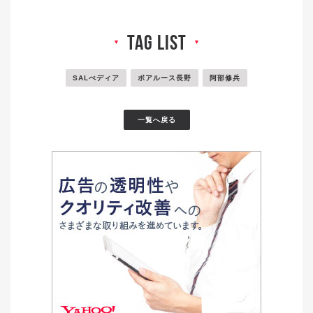
tag list
▼
▼
SALぺディア
ボアルース長野
阿部修兵
一覧へ戻る