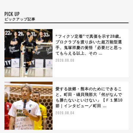
PICK UP
ピックアップ記事
“フィクソ定着”で真価を示す28歳。
プロクラブを渡り歩いた超万能型選
手、鬼塚祥慶の覚悟「必要だと思っ
てもらえる以上、その …
2026.08.08
愛する故郷・熊本のためにできるこ
と。町田・礒貝飛那大「何がなんで
も勝たないといけない」【Ｆ１第10
節｜インタビュー／町田 …
2026.08.04