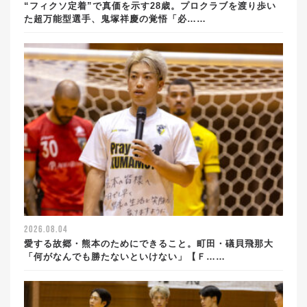
“フィクソ定着”で真価を示す28歳。プロクラブを渡り歩い
た超万能型選手、鬼塚祥慶の覚悟「必……
2026.08.04
愛する故郷・熊本のためにできること。町田・礒貝飛那大
「何がなんでも勝たないといけない」【Ｆ……