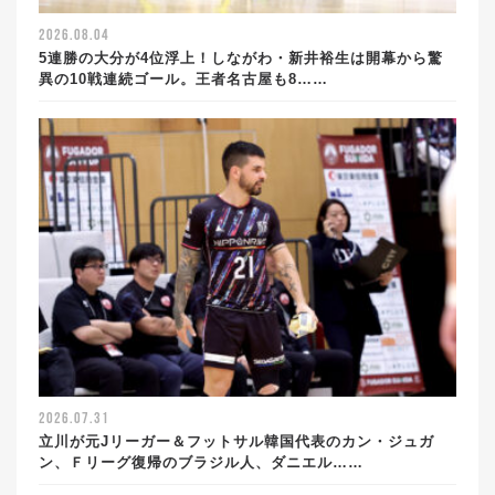
2026.08.04
5連勝の大分が4位浮上！しながわ・新井裕生は開幕から驚
異の10戦連続ゴール。王者名古屋も8……
2026.07.31
立川が元Jリーガー＆フットサル韓国代表のカン・ジュガ
ン、Ｆリーグ復帰のブラジル人、ダニエル……