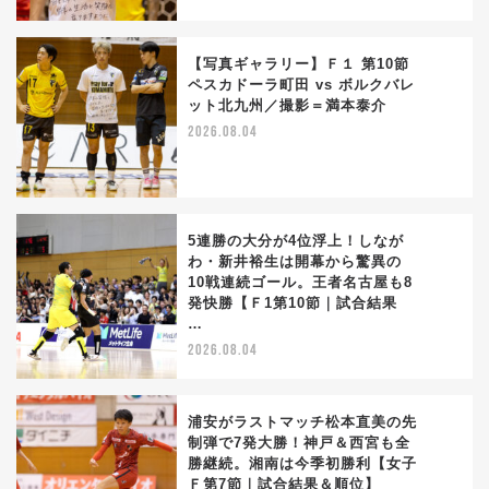
【写真ギャラリー】Ｆ１ 第10節
ペスカドーラ町田 vs ボルクバレ
ット北九州／撮影＝満本泰介
3
2026.08.04
5連勝の大分が4位浮上！しなが
わ・新井裕生は開幕から驚異の
10戦連続ゴール。王者名古屋も8
4
発快勝【Ｆ1第10節｜試合結果
…
2026.08.04
浦安がラストマッチ松本直美の先
制弾で7発大勝！神戸＆西宮も全
勝継続。湘南は今季初勝利【女子
5
Ｆ第7節｜試合結果＆順位】