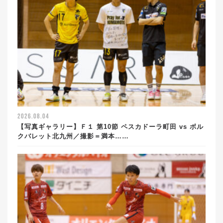
2026.08.04
【写真ギャラリー】Ｆ１ 第10節 ペスカドーラ町田 vs ボル
クバレット北九州／撮影＝満本……