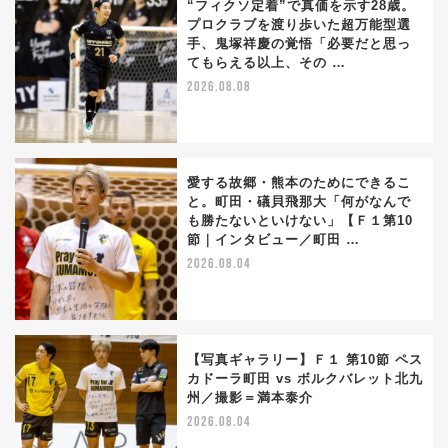
“フィクソ定着”で真価を示す28歳。
プロクラブを渡り歩いた超万能型選
手、鬼塚祥慶の覚悟「必要だと思っ
てもらえる以上、その …
2026.08.08
愛する故郷・熊本のためにできるこ
と。町田・礒貝飛那大「何がなんで
も勝たないといけない」【Ｆ１第10
節｜インタビュー／町田 …
2026.08.04
【写真ギャラリー】Ｆ１ 第10節 ペス
カドーラ町田 vs ボルクバレット北九
州／撮影＝満本泰介
2026.08.04