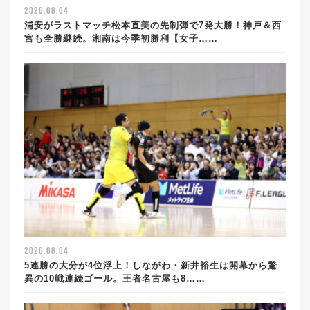
2026.08.04
浦安がラストマッチ松本直美の先制弾で7発大勝！神戸＆西
宮も全勝継続。湘南は今季初勝利【女子……
2026.08.04
5連勝の大分が4位浮上！しながわ・新井裕生は開幕から驚
異の10戦連続ゴール。王者名古屋も8……