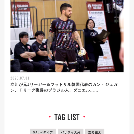
2026.07.31
立川が元Jリーガー＆フットサル韓国代表のカン・ジュガ
ン、Ｆリーグ復帰のブラジル人、ダニエル……
tag list
▼
▼
SALぺディア
バサジィ大分
芝野創太