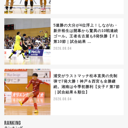
5連勝の大分が4位浮上！しながわ・
新井裕生は開幕から驚異の10戦連続
ゴール。王者名古屋も8発快勝【Ｆ1
第10節｜試合結果 …
2026.08.04
浦安がラストマッチ松本直美の先制
弾で7発大勝！神戸＆西宮も全勝継
続。湘南は今季初勝利【女子Ｆ第7節
｜試合結果＆順位】
2026.08.04
RANKING
ランキング