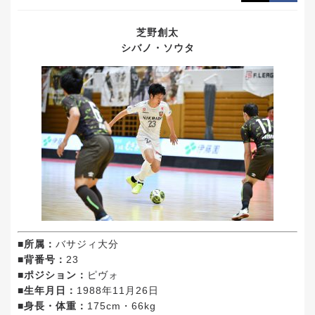
芝野創太
シバノ・ソウタ
■所属：
バサジィ大分
■背番号：
23
■ポジション：
ピヴォ
■生年月日：
1988年11月26日
■身長・体重：
175cm・66kg