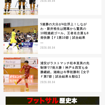
2026.08.04
5連勝の大分が4位浮上！しなが
わ・新井裕生は開幕から驚異の
10戦連続ゴール。王者名古屋も8
4
発快勝【Ｆ1第10節｜試合結果
…
2026.08.04
浦安がラストマッチ松本直美の先
制弾で7発大勝！神戸＆西宮も全
勝継続。湘南は今季初勝利【女子
5
Ｆ第7節｜試合結果＆順位】
2026.08.04