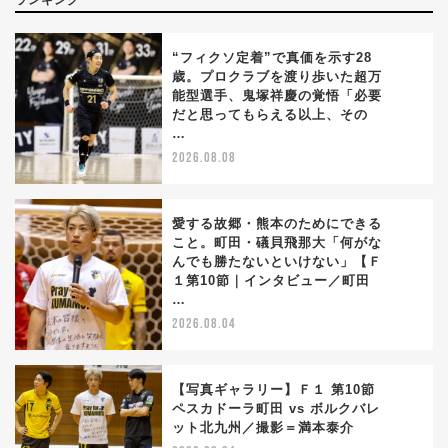
“フィクソ定着”で真価を示す28
歳。プロクラブを渡り歩いた超万
能型選手、鬼塚祥慶の覚悟「必要
1
だと思ってもらえる以上、その
…
2026.08.08
愛する故郷・熊本のためにできる
こと。町田・礒貝飛那大「何がな
んでも勝たないといけない」【Ｆ
2
１第10節｜インタビュー／町田
…
2026.08.04
【写真ギャラリー】Ｆ１ 第10節
ペスカドーラ町田 vs ボルクバレ
ット北九州／撮影＝満本泰介
3