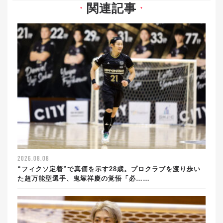
関連記事
▼
▼
2026.08.08
“フィクソ定着”で真価を示す28歳。プロクラブを渡り歩い
た超万能型選手、鬼塚祥慶の覚悟「必……