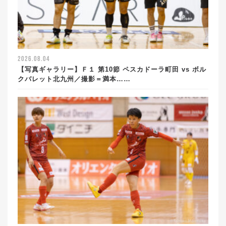
2026.08.04
【写真ギャラリー】Ｆ１ 第10節 ペスカドーラ町田 vs ボル
クバレット北九州／撮影＝満本……