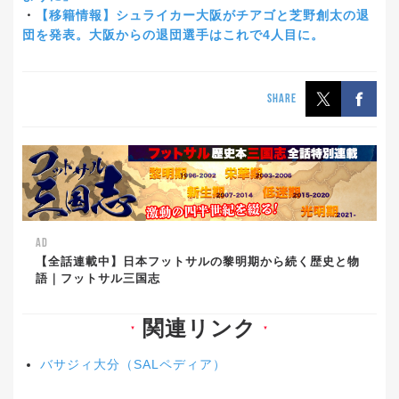
・
【移籍情報】シュライカー大阪がチアゴと芝野創太の退
団を発表。大阪からの退団選手はこれで4人目に。
SHARE
AD
【全話連載中】日本フットサルの黎明期から続く歴史と物
語｜フットサル三国志
関連リンク
▼
▼
バサジィ大分（SALペディア）