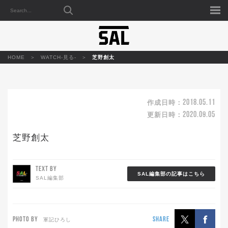
HOME
WATCH-見る-
芝野創太
2018.05.11
作成日時：
2020.09.05
更新日時：
芝野創太
TEXT BY
SAL編集部の記事はこちら
SAL編集部
PHOTO BY
SHARE
軍記ひろし