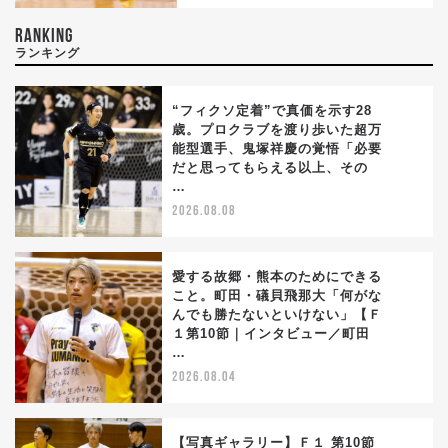
RANKING
ランキング
“フィクソ定着”で真価を示す28
歳。プロクラブを渡り歩いた超万
能型選手、鬼塚祥慶の覚悟「必要
1
だと思ってもらえる以上、その
…
2026.08.08
愛する故郷・熊本のためにできる
こと。町田・礒貝飛那大「何がな
んでも勝たないといけない」【Ｆ
2
１第10節｜インタビュー／町田
…
2026.08.04
【写真ギャラリー】Ｆ１ 第10節