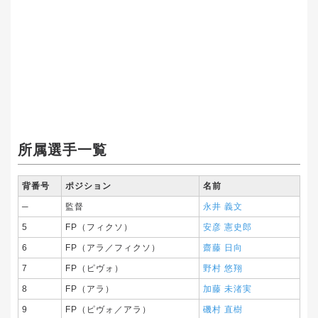
所属選手一覧
背番号
ポジション
名前
─
監督
永井 義文
5
FP（フィクソ）
安彦 憲史郎
6
FP（アラ／フィクソ）
齋藤 日向
7
FP（ピヴォ）
野村 悠翔
8
FP（アラ）
加藤 未渚実
9
FP（ピヴォ／アラ）
磯村 直樹