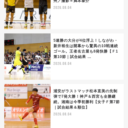
州／撮影＝満本泰介
2026.08.04
5連勝の大分が4位浮上！しながわ・
新井裕生は開幕から驚異の10戦連続
ゴール。王者名古屋も8発快勝【Ｆ1
第10節｜試合結果 …
2026.08.04
浦安がラストマッチ松本直美の先制
弾で7発大勝！神戸＆西宮も全勝継
続。湘南は今季初勝利【女子Ｆ第7節
｜試合結果＆順位】
2026.08.04