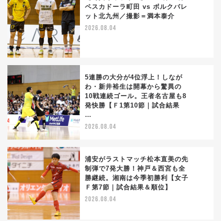
ペスカドーラ町田 vs ボルクバレ
ット北九州／撮影＝満本泰介
3
2026.08.04
5連勝の大分が4位浮上！しなが
わ・新井裕生は開幕から驚異の
10戦連続ゴール。王者名古屋も8
4
発快勝【Ｆ1第10節｜試合結果
…
2026.08.04
浦安がラストマッチ松本直美の先
制弾で7発大勝！神戸＆西宮も全
勝継続。湘南は今季初勝利【女子
5
Ｆ第7節｜試合結果＆順位】
2026.08.04