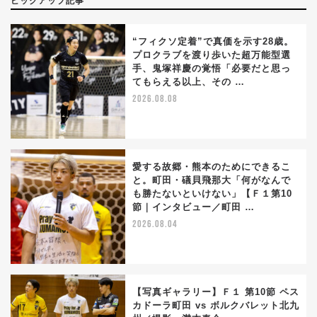
ピックアップ記事
“フィクソ定着”で真価を示す28歳。
プロクラブを渡り歩いた超万能型選
手、鬼塚祥慶の覚悟「必要だと思っ
てもらえる以上、その …
2026.08.08
愛する故郷・熊本のためにできるこ
と。町田・礒貝飛那大「何がなんで
も勝たないといけない」【Ｆ１第10
節｜インタビュー／町田 …
2026.08.04
【写真ギャラリー】Ｆ１ 第10節 ペス
カドーラ町田 vs ボルクバレット北九