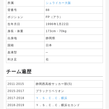
所属
シュライカー大阪
背番号
88
ポジション
FP（アラ）
生年月日
1996年1月22日
身長・体重
173cm・70kg
出身地
静岡県
国籍
日本
血液型
─
利き足
右
チーム遍歴
2011-2015
静岡西高校サッカー部(S)
2015-2017
ブラックリベリオン
2017-2018
Ｙ．Ｓ．Ｃ．Ｃ．横浜
2018-2019
Ｙ．Ｓ．Ｃ．Ｃ．横浜セカンド