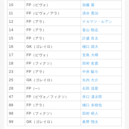
10
FP（ピヴォ）
加藤 翼
11
FP（ピヴォ／アラ）
清水 寛治
12
FP（アラ）
ナカマツ・ルアン
14
FP（アラ）
畠山 勁志
15
FP（アラ）
計盛 良太
16
GK（ゴレイロ）
樋口 就大
17
FP（ピヴォ）
笠島 大暉
18
FP（フィクソ）
田村 友貴
23
FP（アラ）
中井 駿斗
25
GK（ゴレイロ）
矢内 大介
28
FP（─）
石田 流星
47
FP（ピヴォ／フィクソ）
井口 凜太郎
88
FP（アラ）
樋口 未樹也
98
FP（フィクソ）
田村 研人
99
GK（ゴレイロ）
眞野 翔太