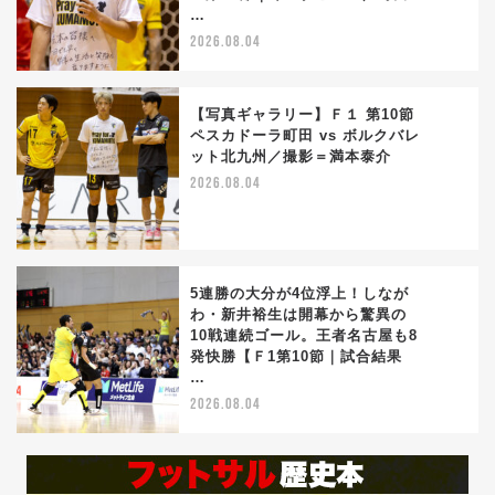
…
2026.08.04
【写真ギャラリー】Ｆ１ 第10節
ペスカドーラ町田 vs ボルクバレ
ット北九州／撮影＝満本泰介
4
2026.08.04
5連勝の大分が4位浮上！しなが
わ・新井裕生は開幕から驚異の
10戦連続ゴール。王者名古屋も8
5
発快勝【Ｆ1第10節｜試合結果
…
2026.08.04