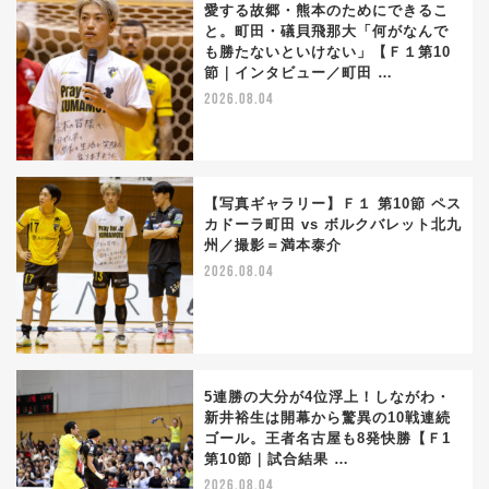
愛する故郷・熊本のためにできるこ
と。町田・礒貝飛那大「何がなんで
も勝たないといけない」【Ｆ１第10
節｜インタビュー／町田 …
2026.08.04
【写真ギャラリー】Ｆ１ 第10節 ペス
カドーラ町田 vs ボルクバレット北九
州／撮影＝満本泰介
2026.08.04
5連勝の大分が4位浮上！しながわ・
新井裕生は開幕から驚異の10戦連続
ゴール。王者名古屋も8発快勝【Ｆ1
第10節｜試合結果 …
2026.08.04