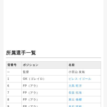
所属選手一覧
背番号
ポジション
名前
─
監督
小宮山 友祐
1
GK（ゴレイロ）
ピレス イゴール
6
FP（アラ）
大島 旺洋
7
FP（アラ）
長坂 拓海
8
FP（アラ）
東出 脩椰
9
FP（アラ）
本石 猛裕