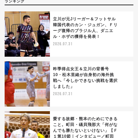
ランキング
立川が元Jリーガー＆フットサル
韓国代表のカン・ジュガン、Ｆリ
ーグ復帰のブラジル人、ダニエ
1
ル・ホザの獲得を発表！
2026.07.31
昨季得点女王＆立川の背番号
10・松木里緒が自身初の海外挑
戦へ「今しかできない挑戦を選択
2
しました」
2026.07.31
愛する故郷・熊本のためにできる
こと。町田・礒貝飛那大「何がな
んでも勝たないといけない」【Ｆ
3
１第10節｜インタビュー／町田