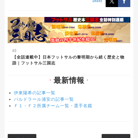
SHARE
AD
【全話連載中】日本フットサルの黎明期から続く歴史と物
語｜フットサル三国志
最新情報
▼
▼
伊東陽希の記事一覧
バルドラール浦安の記事一覧
Ｆ１・Ｆ２所属チーム一覧・選手名鑑