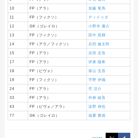
10
FP（アラ）
加藤 竜馬
11
FP（フィクソ）
ディドゥダ
12
GK（ゴレイロ）
小野寺 優介
13
FP（フィクソ）
田中 晃輝
14
FP（アラ／フィクソ）
石田 健太郎
15
FP（アラ）
吉田 圭吾
17
FP（アラ）
伊東 陽希
18
FP（ピヴォ）
柴山 圭吾
19
FP（フィクソ）
宇野 伊織
24
FP（アラ）
空 涼介
33
FP（アラ）
外林 綾吾
43
FP（ピヴォ／アラ）
染野 伸也
77
GK（ゴレイロ）
福重 勝徳