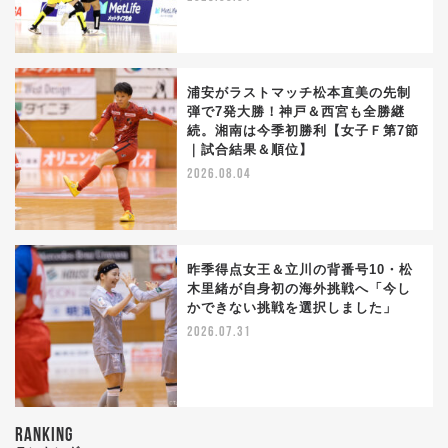
浦安がラストマッチ松本直美の先制
弾で7発大勝！神戸＆西宮も全勝継
続。湘南は今季初勝利【女子Ｆ第7節
｜試合結果＆順位】
2026.08.04
昨季得点女王＆立川の背番号10・松
木里緒が自身初の海外挑戦へ「今し
かできない挑戦を選択しました」
2026.07.31
RANKING