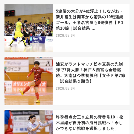
5連勝の大分が4位浮上！しながわ・
新井裕生は開幕から驚異の10戦連続
ゴール。王者名古屋も8発快勝【Ｆ1
第10節｜試合結果 …
2026.08.04
浦安がラストマッチ松本直美の先制
弾で7発大勝！神戸＆西宮も全勝継
続。湘南は今季初勝利【女子Ｆ第7節
｜試合結果＆順位】
2026.08.04
昨季得点女王＆立川の背番号10・松
木里緒が自身初の海外挑戦へ「今し
かできない挑戦を選択しました」