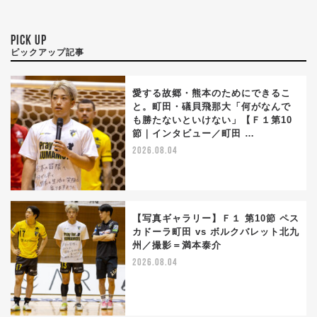
PICK UP
ピックアップ記事
愛する故郷・熊本のためにできるこ
と。町田・礒貝飛那大「何がなんで
も勝たないといけない」【Ｆ１第10
節｜インタビュー／町田 …
2026.08.04
【写真ギャラリー】Ｆ１ 第10節 ペス
カドーラ町田 vs ボルクバレット北九
州／撮影＝満本泰介
2026.08.04