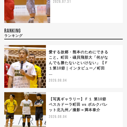
2026.07.31
RANKING
ランキング
愛する故郷・熊本のためにできる
こと。町田・礒貝飛那大「何がな
んでも勝たないといけない」【Ｆ
1
１第10節｜インタビュー／町田
…
2026.08.04
【写真ギャラリー】Ｆ１ 第10節
ペスカドーラ町田 vs ボルクバレ
ット北九州／撮影＝満本泰介
2
2026.08.04