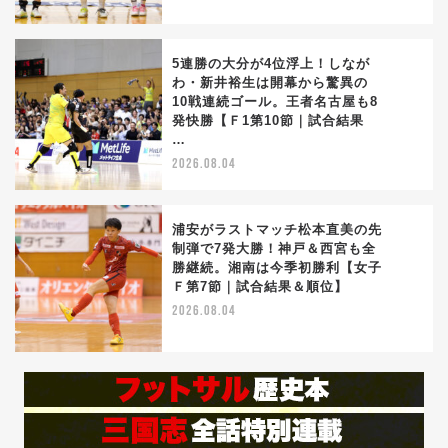
5連勝の大分が4位浮上！しなが
わ・新井裕生は開幕から驚異の
10戦連続ゴール。王者名古屋も8
3
発快勝【Ｆ1第10節｜試合結果
…
2026.08.04
浦安がラストマッチ松本直美の先
制弾で7発大勝！神戸＆西宮も全
勝継続。湘南は今季初勝利【女子
4
Ｆ第7節｜試合結果＆順位】
2026.08.04