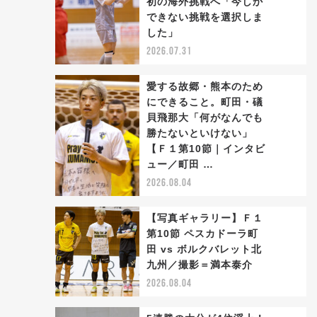
初の海外挑戦へ「今しか
2
できない挑戦を選択しま
した」
2026.07.31
愛する故郷・熊本のため
にできること。町田・礒
貝飛那大「何がなんでも
勝たないといけない」
3
【Ｆ１第10節｜インタビ
ュー／町田 …
2026.08.04
【写真ギャラリー】Ｆ１
第10節 ペスカドーラ町
田 vs ボルクバレット北
4
九州／撮影＝満本泰介
2026.08.04