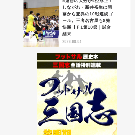
5連勝の大分が4位浮上！
しながわ・新井裕生は開
幕から驚異の10戦連続ゴ
ール。王者名古屋も8発
5
快勝【Ｆ1第10節｜試合
結果 …
2026.08.04