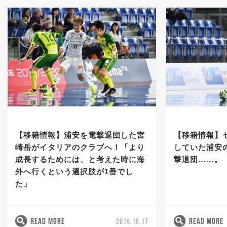
【移籍情報】浦安を電撃退団した宮
【移籍情報】
崎岳がイタリアのクラブへ！「より
していた浦安
成長するためには、と考えた時に海
撃退団……。
外へ行くという選択肢が1番でし
た」
READ MORE
READ MORE
2019.10.17