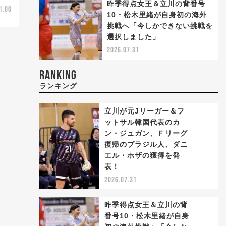
昨季得点女王＆立川の背番号
1.06
10・松木里緒が自身初の海外
挑戦へ「今しかできない挑戦を
選択しました」
2026.07.31
RANKING
ランキング
立川が元Jリーガー＆フ
ットサル韓国代表のカ
ン・ジュガン、Ｆリーグ
復帰のブラジル人、ダニ
1
エル・ホザの獲得を発
表！
2026.07.31
昨季得点女王＆立川の背
番号10・松木里緒が自身