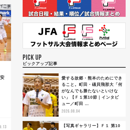
PICK UP
ピックアップ記事
浦安
愛する故郷・熊本のためにでき
録
ること。町田・礒貝飛那大「何
がなんでも勝たないといけな
い」【Ｆ１第10節｜インタビ
ュー／町田 …
2026.08.04
【写真ギャラリー】Ｆ１ 第10
9.13