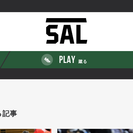
PLAY
蹴る
る記事