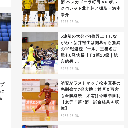
節 ペスカドーラ町田 vs ボル
クバレット北九州／撮影＝満本
泰介
2026.08.04
5連勝の大分が4位浮上！しな
がわ・新井裕生は開幕から驚異
の10戦連続ゴール。王者名古
屋も8発快勝【Ｆ1第10節｜試
合結果 …
2026.08.04
浦安がラストマッチ松本直美の
ンプ
先制弾で7発大勝！神戸＆西宮
帰に
も全勝継続。湘南は今季初勝利
名
【女子Ｆ第7節｜試合結果＆順
位】
2026.08.04