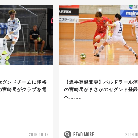
セグンドチームに降格
【選手登録変更】バルドラール
の宮崎岳がクラブを電
の宮崎岳がまさかのセグンド登
へ……。
READ MORE
2019.10.16
2019.0