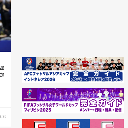
、星
新加
3.30