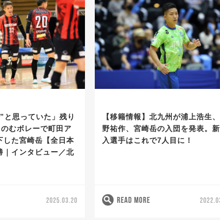
る”と思っていた」残り
【移籍情報】北九州が浦上浩生
をのむボレーで町田ア
野祐作、宮崎岳の入団を発表。
下した宮崎岳【全日本
入選手はこれで7人目に！
勝｜インタビュー／北
READ MORE
2025.03.20
2022.0