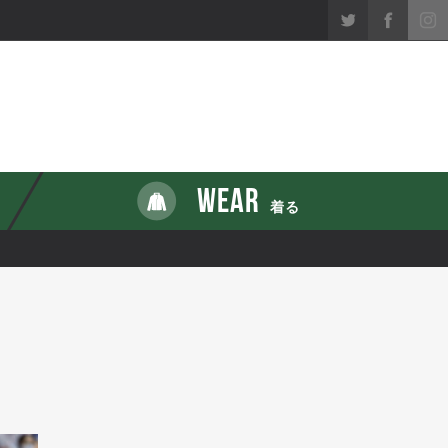
WEAR
着る