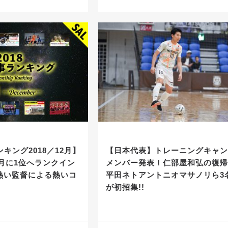
ンキング2018／12月】
【日本代表】トレーニングキャ
の月に1位へランクイン
メンバー発表！仁部屋和弘の復
熱い監督による熱いコ
平田ネトアントニオマサノリら3
が初招集!!