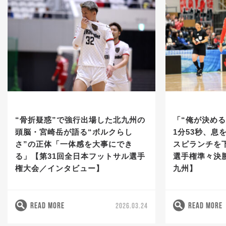
“骨折疑惑”で強行出場した北九州の
「“俺が決め
頭脳・宮崎岳が語る“ボルクらし
1分53秒、息
さ”の正体「一体感を大事にでき
スピランチを
る」【第31回全日本フットサル選手
選手権準々決
権大会／インタビュー】
九州】
READ MORE
READ MORE
2026.03.24