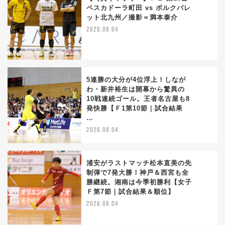
ペスカドーラ町田 vs ボルクバレ
ット北九州／撮影＝満本泰介
2
2026.08.04
5連勝の大分が4位浮上！しなが
わ・新井裕生は開幕から驚異の
10戦連続ゴール。王者名古屋も8
3
発快勝【Ｆ1第10節｜試合結果
…
2026.08.04
浦安がラストマッチ松本直美の先
制弾で7発大勝！神戸＆西宮も全
勝継続。湘南は今季初勝利【女子
4
Ｆ第7節｜試合結果＆順位】
2026.08.04