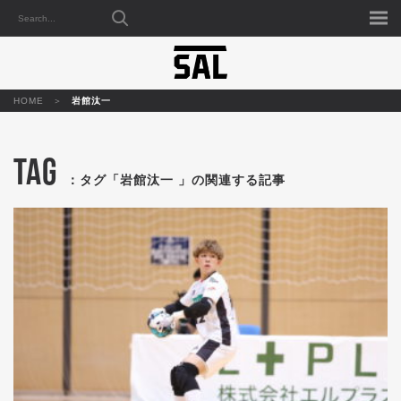
HOME
岩館汰一
TAG
：タグ「岩館汰一 」の関連する記事