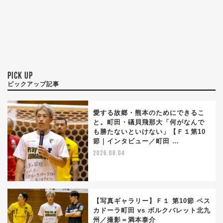
PICK UP
ピックアップ記事
愛する故郷・熊本のためにできるこ
と。町田・礒貝飛那大「何がなんで
も勝たないといけない」【Ｆ１第10
節｜インタビュー／町田 …
2026.08.04
【写真ギャラリー】Ｆ１ 第10節 ペス
カドーラ町田 vs ボルクバレット北九
州／撮影＝満本泰介