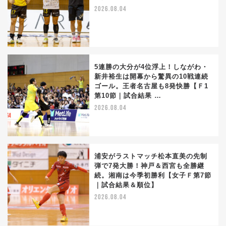
2026.08.04
5連勝の大分が4位浮上！しながわ・
新井裕生は開幕から驚異の10戦連続
ゴール。王者名古屋も8発快勝【Ｆ1
第10節｜試合結果 …
2026.08.04
浦安がラストマッチ松本直美の先制
弾で7発大勝！神戸＆西宮も全勝継
続。湘南は今季初勝利【女子Ｆ第7節
｜試合結果＆順位】
2026.08.04