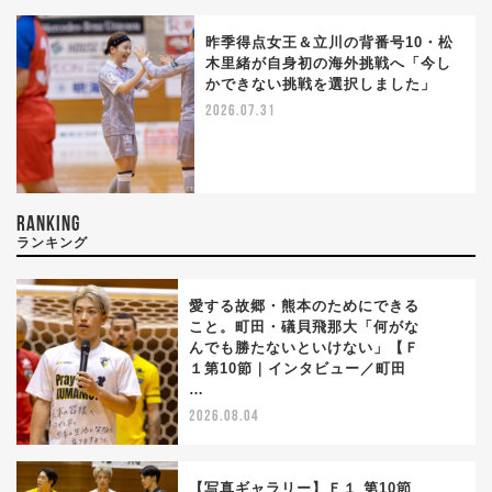
昨季得点女王＆立川の背番号10・松
木里緒が自身初の海外挑戦へ「今し
かできない挑戦を選択しました」
2026.07.31
RANKING
ランキング
愛する故郷・熊本のためにできる
こと。町田・礒貝飛那大「何がな
んでも勝たないといけない」【Ｆ
1
１第10節｜インタビュー／町田
…
2026.08.04
【写真ギャラリー】Ｆ１ 第10節