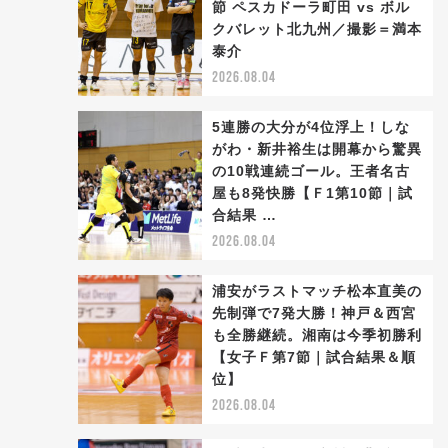
節 ペスカドーラ町田 vs ボル
クバレット北九州／撮影＝満本
泰介
2026.08.04
5連勝の大分が4位浮上！しな
がわ・新井裕生は開幕から驚異
の10戦連続ゴール。王者名古
屋も8発快勝【Ｆ1第10節｜試
合結果 …
2026.08.04
浦安がラストマッチ松本直美の
先制弾で7発大勝！神戸＆西宮
も全勝継続。湘南は今季初勝利
【女子Ｆ第7節｜試合結果＆順
位】
2026.08.04