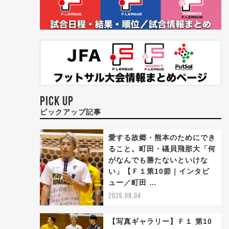
PICK UP
ピックアップ記事
愛する故郷・熊本のためにでき
ること。町田・礒貝飛那大「何
がなんでも勝たないといけな
い」【Ｆ１第10節｜インタビ
ュー／町田 …
2026.08.04
【写真ギャラリー】Ｆ１ 第10