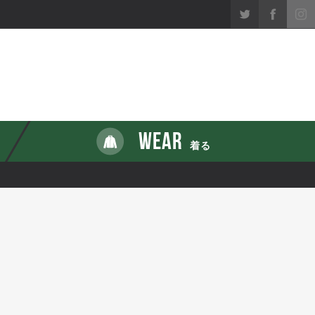
WEAR
着る