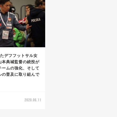
いたデフフットサル女
山本典城監督の続投が
チームの強化、そして
ルの普及に取り組んで
2020.06.11