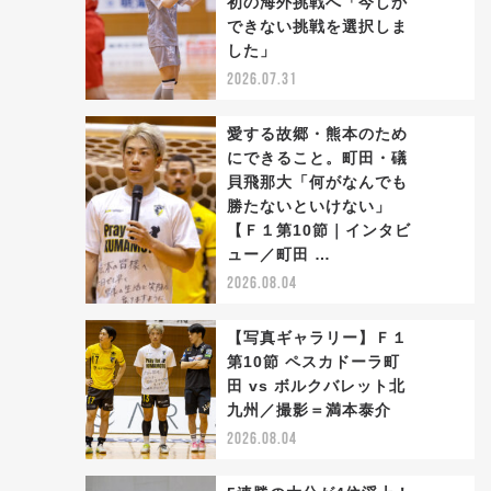
初の海外挑戦へ「今しか
2
できない挑戦を選択しま
した」
2026.07.31
愛する故郷・熊本のため
にできること。町田・礒
貝飛那大「何がなんでも
勝たないといけない」
3
【Ｆ１第10節｜インタビ
ュー／町田 …
2026.08.04
【写真ギャラリー】Ｆ１
第10節 ペスカドーラ町
田 vs ボルクバレット北
4
九州／撮影＝満本泰介
2026.08.04