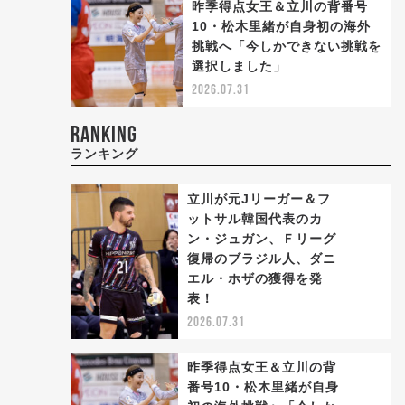
昨季得点女王＆立川の背番号
10・松木里緒が自身初の海外
挑戦へ「今しかできない挑戦を
選択しました」
2026.07.31
RANKING
ランキング
立川が元Jリーガー＆フ
ットサル韓国代表のカ
ン・ジュガン、Ｆリーグ
復帰のブラジル人、ダニ
1
エル・ホザの獲得を発
表！
2026.07.31
昨季得点女王＆立川の背
番号10・松木里緒が自身