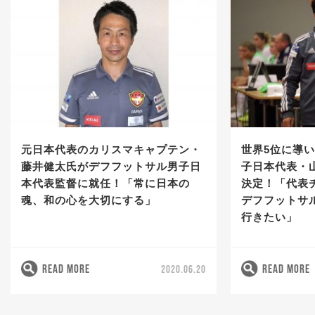
元日本代表のカリスマキャプテン・
世界5位に導
藤井健太氏がデフフットサル男子日
子日本代表・
本代表監督に就任！「常に日本の
決定！「代表
魂、和の心を大切にする」
デフフットサ
行きたい」
READ MORE
READ MORE
2020.06.20