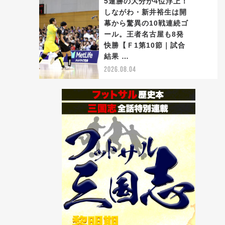
5連勝の大分が4位浮上！
しながわ・新井裕生は開
幕から驚異の10戦連続ゴ
ール。王者名古屋も8発
5
快勝【Ｆ1第10節｜試合
結果 …
2026.08.04