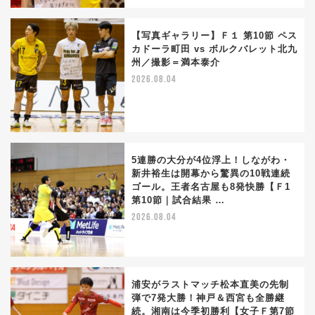
【写真ギャラリー】Ｆ１ 第10節 ペス
カドーラ町田 vs ボルクバレット北九
州／撮影＝満本泰介
2026.08.04
5連勝の大分が4位浮上！しながわ・
新井裕生は開幕から驚異の10戦連続
ゴール。王者名古屋も8発快勝【Ｆ1
第10節｜試合結果 …
2026.08.04
浦安がラストマッチ松本直美の先制
弾で7発大勝！神戸＆西宮も全勝継
続。湘南は今季初勝利【女子Ｆ第7節