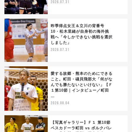
2026.07.31
昨季得点女王＆立川の背番号
10・松木里緒が自身初の海外挑
戦へ「今しかできない挑戦を選択
2
しました」
2026.07.31
愛する故郷・熊本のためにできる
こと。町田・礒貝飛那大「何がな
んでも勝たないといけない」【Ｆ
3
１第10節｜インタビュー／町田
…
2026.08.04
【写真ギャラリー】Ｆ１ 第10節
ペスカドーラ町田 vs ボルクバレ