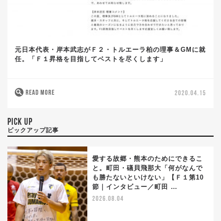
元日本代表・岸本武志がＦ２・トルエーラ柏の理事＆GMに就
任。「Ｆ１昇格を目指してベストを尽くします」
READ MORE
2020.04.15
PICK UP
ピックアップ記事
愛する故郷・熊本のためにできるこ
と。町田・礒貝飛那大「何がなんで
も勝たないといけない」【Ｆ１第10
節｜インタビュー／町田 …
2026.08.04