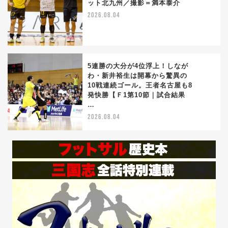
ット北九州／撮影＝満本泰介
4
2026.08.04
5連勝の大分が4位浮上！しなが
わ・新井裕生は開幕から驚異の
10戦連続ゴール。王者名古屋も8
5
発快勝【Ｆ1第10節｜試合結果
…
2026.08.04