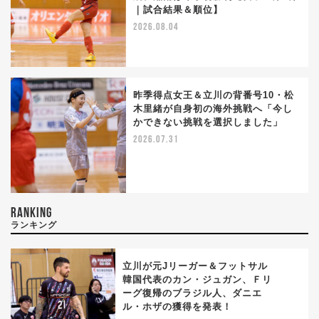
｜試合結果＆順位】
2026.08.04
昨季得点女王＆立川の背番号10・松
木里緒が自身初の海外挑戦へ「今し
かできない挑戦を選択しました」
2026.07.31
RANKING
ランキング
立川が元Jリーガー＆フットサル
韓国代表のカン・ジュガン、Ｆリ
ーグ復帰のブラジル人、ダニエ
1
ル・ホザの獲得を発表！