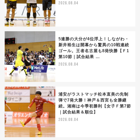
2026.08.04
5連勝の大分が4位浮上！しながわ・
新井裕生は開幕から驚異の10戦連続
ゴール。王者名古屋も8発快勝【Ｆ1
第10節｜試合結果 …
2026.08.04
浦安がラストマッチ松本直美の先制
弾で7発大勝！神戸＆西宮も全勝継
続。湘南は今季初勝利【女子Ｆ第7節
｜試合結果＆順位】
2026.08.04