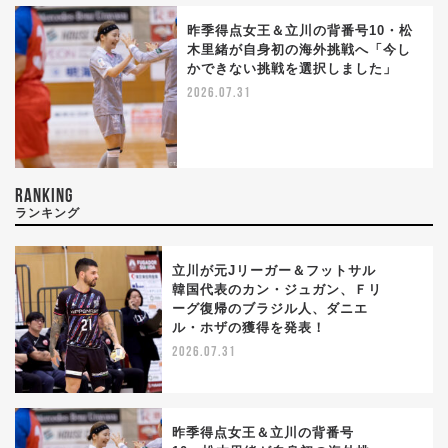
昨季得点女王＆立川の背番号10・松
木里緒が自身初の海外挑戦へ「今し
かできない挑戦を選択しました」
2026.07.31
RANKING
ランキング
立川が元Jリーガー＆フットサル
韓国代表のカン・ジュガン、Ｆリ
ーグ復帰のブラジル人、ダニエ
1
ル・ホザの獲得を発表！
2026.07.31
昨季得点女王＆立川の背番号