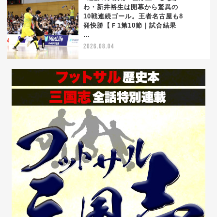
わ・新井裕生は開幕から驚異の
10戦連続ゴール。王者名古屋も8
5
発快勝【Ｆ1第10節｜試合結果
…
2026.08.04