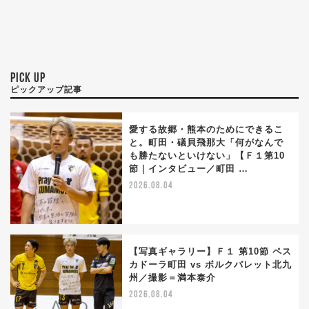
PICK UP
ピックアップ記事
愛する故郷・熊本のためにできるこ
と。町田・礒貝飛那大「何がなんで
も勝たないといけない」【Ｆ１第10
節｜インタビュー／町田 …
2026.08.04
【写真ギャラリー】Ｆ１ 第10節 ペス
カドーラ町田 vs ボルクバレット北九
州／撮影＝満本泰介
2026.08.04