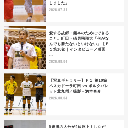
2
しました」
2026.07.31
愛する故郷・熊本のためにできる
こと。町田・礒貝飛那大「何がな
んでも勝たないといけない」【Ｆ
3
１第10節｜インタビュー／町田
…
2026.08.04
【写真ギャラリー】Ｆ１ 第10節
ペスカドーラ町田 vs ボルクバレ
ット北九州／撮影＝満本泰介
4
2026.08.04
5連勝の大分が4位浮上！しなが