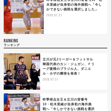
木里緒が自身初の海外挑戦へ「今し
かできない挑戦を選択しました」
2026.07.31
RANKING
ランキング
立川が元Jリーガー＆フットサル
韓国代表のカン・ジュガン、Ｆリ
ーグ復帰のブラジル人、ダニエ
1
ル・ホザの獲得を発表！
2026.07.31
昨季得点女王＆立川の背番号
10・松木里緒が自身初の海外挑
戦へ「今しかできない挑戦を選択