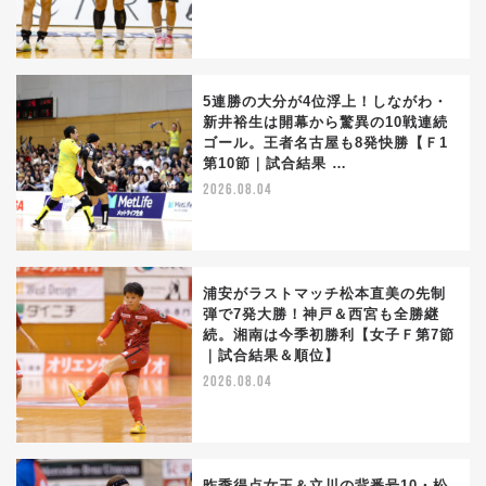
5連勝の大分が4位浮上！しながわ・
新井裕生は開幕から驚異の10戦連続
ゴール。王者名古屋も8発快勝【Ｆ1
第10節｜試合結果 …
2026.08.04
浦安がラストマッチ松本直美の先制
弾で7発大勝！神戸＆西宮も全勝継
続。湘南は今季初勝利【女子Ｆ第7節
｜試合結果＆順位】
2026.08.04
昨季得点女王＆立川の背番号10・松