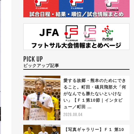
PICK UP
ピックアップ記事
愛する故郷・熊本のためにでき
ること。町田・礒貝飛那大「何
がなんでも勝たないといけな
い」【Ｆ１第10節｜インタビ
ュー／町田 …
2026.08.04
【写真ギャラリー】Ｆ１ 第10