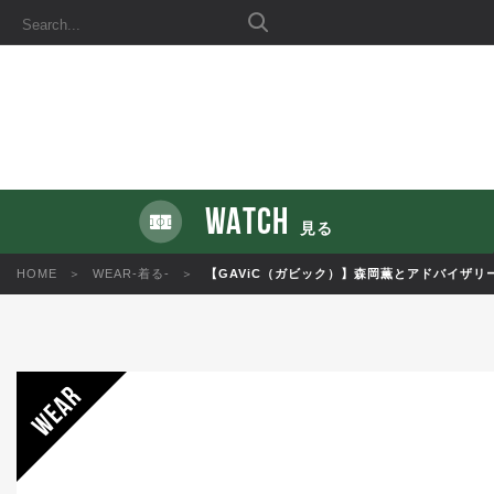
WATCH
見る
HOME
WEAR-着る-
【GAViC（ガビック）】森岡薫とアドバイザリ