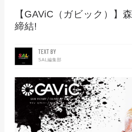
【GAViC（ガビック）
締結!
TEXT BY
SAL編集部