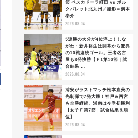
節 ペスカドーラ町田 vs ボル
クバレット北九州／撮影＝満本
泰介
2026.08.04
5連勝の大分が4位浮上！しな
がわ・新井裕生は開幕から驚異
の10戦連続ゴール。王者名古
屋も8発快勝【Ｆ1第10節｜試
合結果 …
2026.08.04
浦安がラストマッチ松本直美の
先制弾で7発大勝！神戸＆西宮
も全勝継続。湘南は今季初勝利
【女子Ｆ第7節｜試合結果＆順
位】
2026.08.04