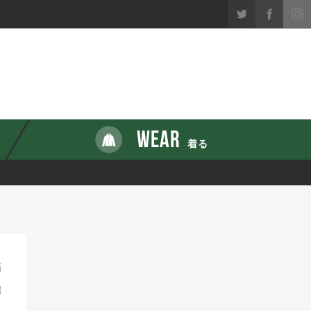
WEAR
着る
5
8