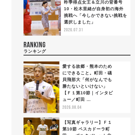
昨季得点女王＆立川の背番号
10・松木里緒が自身初の海外
挑戦へ「今しかできない挑戦を
選択しました」
2026.07.31
RANKING
ランキング
愛する故郷・熊本のため
にできること。町田・礒
貝飛那大「何がなんでも
勝たないといけない」
1
【Ｆ１第10節｜インタビ
ュー／町田 …
2026.08.04
【写真ギャラリー】Ｆ１
第10節 ペスカドーラ町