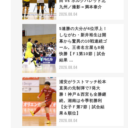
田 vs ボルクバレット北
2
九州／撮影＝満本泰介
2026.08.04
5連勝の大分が4位浮上！
しながわ・新井裕生は開
幕から驚異の10戦連続ゴ
ール。王者名古屋も8発
3
快勝【Ｆ1第10節｜試合
結果 …
2026.08.04
浦安がラストマッチ松本
直美の先制弾で7発大
勝！神戸＆西宮も全勝継
続。湘南は今季初勝利
4
【女子Ｆ第7節｜試合結
果＆順位】
2026.08.04