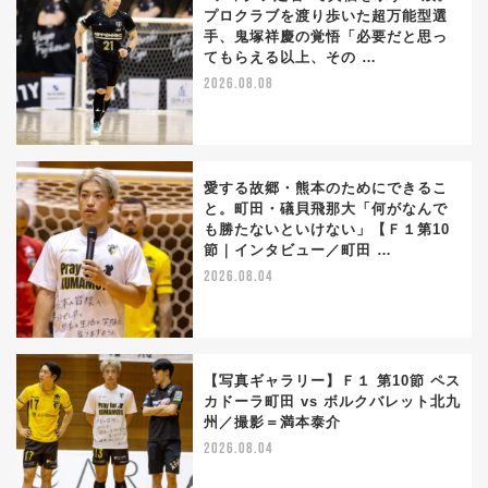
プロクラブを渡り歩いた超万能型選
手、鬼塚祥慶の覚悟「必要だと思っ
てもらえる以上、その …
2026.08.08
愛する故郷・熊本のためにできるこ
と。町田・礒貝飛那大「何がなんで
も勝たないといけない」【Ｆ１第10
節｜インタビュー／町田 …
2026.08.04
【写真ギャラリー】Ｆ１ 第10節 ペス
カドーラ町田 vs ボルクバレット北九
州／撮影＝満本泰介
2026.08.04