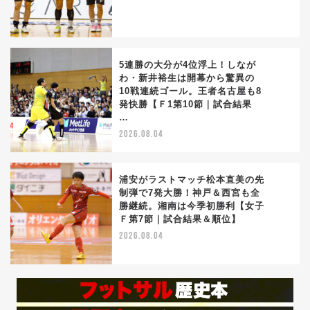
5連勝の大分が4位浮上！しなが
わ・新井裕生は開幕から驚異の
10戦連続ゴール。王者名古屋も8
4
発快勝【Ｆ1第10節｜試合結果
…
2026.08.04
浦安がラストマッチ松本直美の先
制弾で7発大勝！神戸＆西宮も全
勝継続。湘南は今季初勝利【女子
5
Ｆ第7節｜試合結果＆順位】
2026.08.04