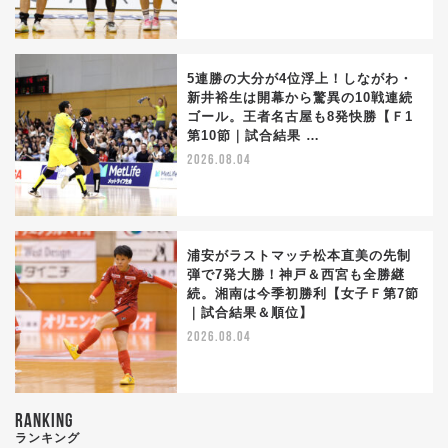
5連勝の大分が4位浮上！しながわ・
新井裕生は開幕から驚異の10戦連続
ゴール。王者名古屋も8発快勝【Ｆ1
第10節｜試合結果 …
2026.08.04
浦安がラストマッチ松本直美の先制
弾で7発大勝！神戸＆西宮も全勝継
続。湘南は今季初勝利【女子Ｆ第7節
｜試合結果＆順位】
2026.08.04
RANKING
ランキング