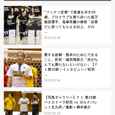
“フィクソ定着”で真価を示す28
歳。プロクラブを渡り歩いた超万
能型選手、鬼塚祥慶の覚悟「必要
1
だと思ってもらえる以上、その
…
2026.08.08
愛する故郷・熊本のためにできる
こと。町田・礒貝飛那大「何がな
んでも勝たないといけない」【Ｆ
2
１第10節｜インタビュー／町田
…
2026.08.04
【写真ギャラリー】Ｆ１ 第10節
ペスカドーラ町田 vs ボルクバレ
ット北九州／撮影＝満本泰介
3
2026.08.04