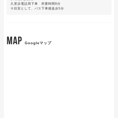
久里浜電話局下車 所要時間8分
※目安として、バス下車後徒歩5分
MAP
Googleマップ