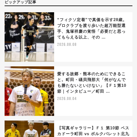
ピックアップ記事
“フィクソ定着”で真価を示す28歳。
プロクラブを渡り歩いた超万能型選
手、鬼塚祥慶の覚悟「必要だと思っ
てもらえる以上、その …
2026.08.08
愛する故郷・熊本のためにできるこ
と。町田・礒貝飛那大「何がなんで
も勝たないといけない」【Ｆ１第10
節｜インタビュー／町田 …
2026.08.04
【写真ギャラリー】Ｆ１ 第10節 ペス
カドーラ町田 vs ボルクバレット北九