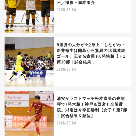
州／撮影＝満本泰介
2026.08.04
5連勝の大分が4位浮上！しながわ・
新井裕生は開幕から驚異の10戦連続
ゴール。王者名古屋も8発快勝【Ｆ1
第10節｜試合結果 …
2026.08.04
浦安がラストマッチ松本直美の先制
弾で7発大勝！神戸＆西宮も全勝継
続。湘南は今季初勝利【女子Ｆ第7節
｜試合結果＆順位】
2026.08.04