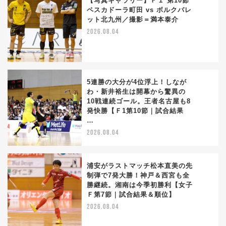
【写真ギャラリー】Ｆ１ 第10節
ペスカドーラ町田 vs ボルクバレ
ット北九州／撮影＝満本泰介
3
2026.08.04
5連勝の大分が4位浮上！しなが
わ・新井裕生は開幕から驚異の
10戦連続ゴール。王者名古屋も8
4
発快勝【Ｆ1第10節｜試合結果
…
2026.08.04
浦安がラストマッチ松本直美の先
制弾で7発大勝！神戸＆西宮も全
勝継続。湘南は今季初勝利【女子
5
Ｆ第7節｜試合結果＆順位】
2026.08.04