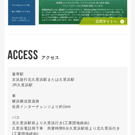
公式サイトへ
ACCESS
アクセス
最寄駅
京浜急行北久里浜駅または久里浜駅
JR久里浜駅
車
横浜横須賀道路
佐原インターチェンジより約1km
バス
北久里浜駅前より久里浜行き(工業団地経由)
久里浜電話局下車 所要時間6分久里浜駅前より北久里浜行き
(工業団地経由)