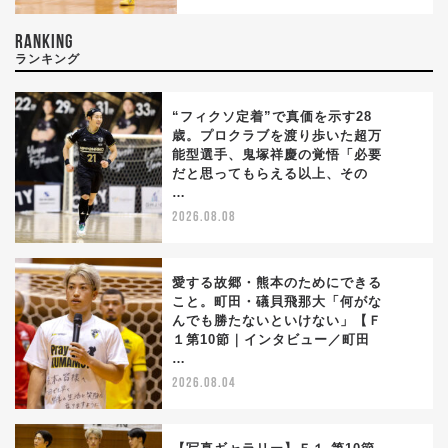
RANKING
ランキング
“フィクソ定着”で真価を示す28
歳。プロクラブを渡り歩いた超万
能型選手、鬼塚祥慶の覚悟「必要
1
だと思ってもらえる以上、その
…
2026.08.08
愛する故郷・熊本のためにできる
こと。町田・礒貝飛那大「何がな
んでも勝たないといけない」【Ｆ
2
１第10節｜インタビュー／町田
…
2026.08.04