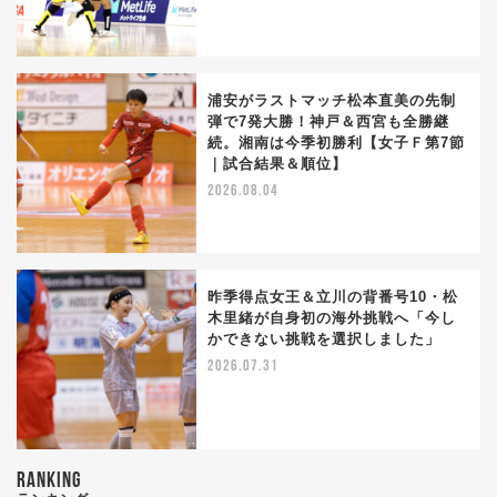
浦安がラストマッチ松本直美の先制
弾で7発大勝！神戸＆西宮も全勝継
続。湘南は今季初勝利【女子Ｆ第7節
｜試合結果＆順位】
2026.08.04
昨季得点女王＆立川の背番号10・松
木里緒が自身初の海外挑戦へ「今し
かできない挑戦を選択しました」
2026.07.31
RANKING