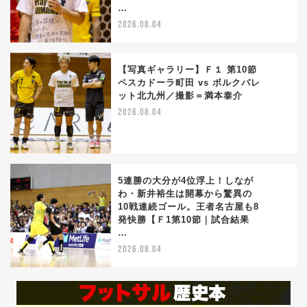
…
2026.08.04
【写真ギャラリー】Ｆ１ 第10節
ペスカドーラ町田 vs ボルクバレ
ット北九州／撮影＝満本泰介
4
2026.08.04
5連勝の大分が4位浮上！しなが
わ・新井裕生は開幕から驚異の
10戦連続ゴール。王者名古屋も8
5
発快勝【Ｆ1第10節｜試合結果
…
2026.08.04