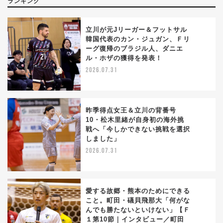
ランキング
立川が元Jリーガー＆フットサル
韓国代表のカン・ジュガン、Ｆリ
ーグ復帰のブラジル人、ダニエ
1
ル・ホザの獲得を発表！
2026.07.31
昨季得点女王＆立川の背番号
10・松木里緒が自身初の海外挑
戦へ「今しかできない挑戦を選択
2
しました」
2026.07.31
愛する故郷・熊本のためにできる
こと。町田・礒貝飛那大「何がな
んでも勝たないといけない」【Ｆ
3
１第10節｜インタビュー／町田