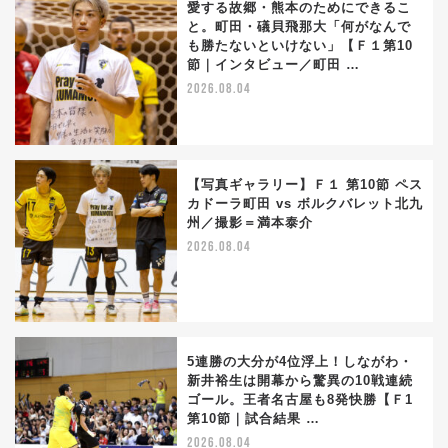
愛する故郷・熊本のためにできるこ
と。町田・礒貝飛那大「何がなんで
も勝たないといけない」【Ｆ１第10
節｜インタビュー／町田 …
2026.08.04
【写真ギャラリー】Ｆ１ 第10節 ペス
カドーラ町田 vs ボルクバレット北九
州／撮影＝満本泰介
2026.08.04
5連勝の大分が4位浮上！しながわ・
新井裕生は開幕から驚異の10戦連続
ゴール。王者名古屋も8発快勝【Ｆ1
第10節｜試合結果 …
2026.08.04