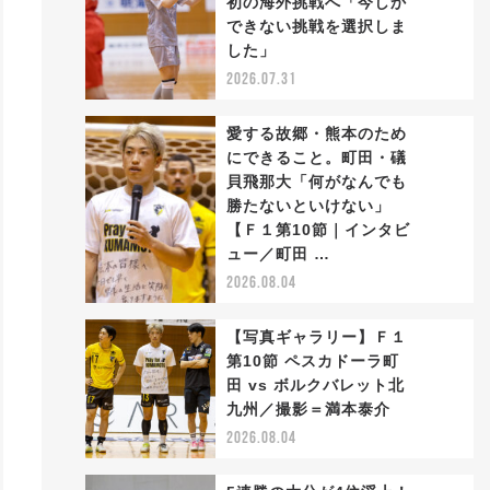
初の海外挑戦へ「今しか
2
できない挑戦を選択しま
した」
2026.07.31
愛する故郷・熊本のため
にできること。町田・礒
貝飛那大「何がなんでも
勝たないといけない」
3
【Ｆ１第10節｜インタビ
ュー／町田 …
2026.08.04
【写真ギャラリー】Ｆ１
第10節 ペスカドーラ町
田 vs ボルクバレット北
4
九州／撮影＝満本泰介
2026.08.04