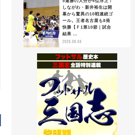
5連勝の大分が4位浮上！
しながわ・新井裕生は開
幕から驚異の10戦連続ゴ
ール。王者名古屋も8発
5
快勝【Ｆ1第10節｜試合
結果 …
2026.08.04