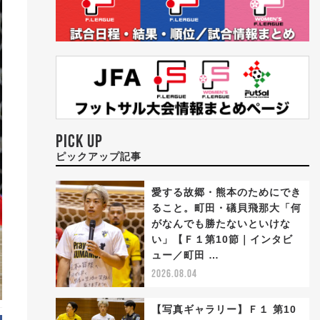
PICK UP
ピックアップ記事
愛する故郷・熊本のためにでき
ること。町田・礒貝飛那大「何
がなんでも勝たないといけな
い」【Ｆ１第10節｜インタビ
ュー／町田 …
2026.08.04
【写真ギャラリー】Ｆ１ 第10