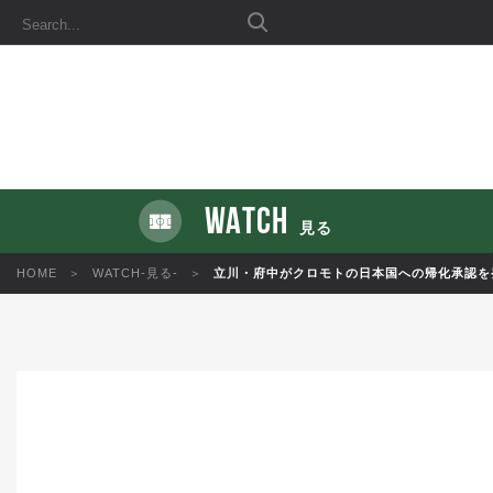
WATCH
見る
HOME
WATCH-見る-
立川・府中がクロモトの日本国への帰化承認を