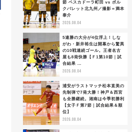
節 ペスカドーラ町田 vs ボル
クバレット北九州／撮影＝満本
泰介
2026.08.04
5連勝の大分が4位浮上！しな
がわ・新井裕生は開幕から驚異
の10戦連続ゴール。王者名古
屋も8発快勝【Ｆ1第10節｜試
合結果 …
2026.08.04
中
浦安がラストマッチ松本直美の
先制弾で7発大勝！神戸＆西宮
も全勝継続。湘南は今季初勝利
【女子Ｆ第7節｜試合結果＆順
位】
2026.08.04