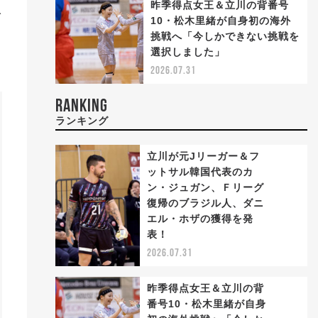
昨季得点女王＆立川の背番号
で
10・松木里緒が自身初の海外
挑戦へ「今しかできない挑戦を
選択しました」
2026.07.31
RANKING
ランキング
立川が元Jリーガー＆フ
ットサル韓国代表のカ
ン・ジュガン、Ｆリーグ
復帰のブラジル人、ダニ
1
エル・ホザの獲得を発
表！
2026.07.31
昨季得点女王＆立川の背
番号10・松木里緒が自身