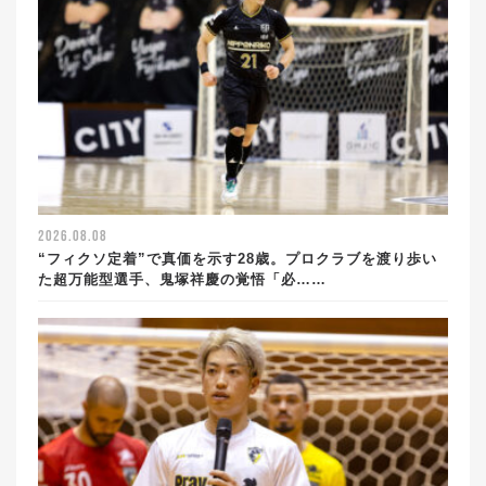
2026.08.08
“フィクソ定着”で真価を示す28歳。プロクラブを渡り歩い
た超万能型選手、鬼塚祥慶の覚悟「必……