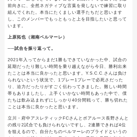
前向きに、全然ネガティブな言葉を発しないで練習に取り
組んでくれた。本当にたくましい選手たちだと思います
し、このメンバーでもっともっと上を目指したいと思って
います。
上原拓也（湘南ベルマーレ）
──試合を振り返って。
2021年入ってからまだ1勝もできていなかった中、試合の
延期だったり難しい時間を乗り越えながら今日、勝利出来
たことは本当に良かったと思います。Y.S.C.C.さんは負け
られないという状況で、1プレー1プレーで必死さだった
り、迫力だったりがすごく伝わってきました。難しい時間
帯もありましたし、上手くいかない時間もあった中で、僕
たちは飲み込まれずにしっかり40分間戦って、勝ち切れた
ことは本当に良かったと思います。
立川・府中アスレティックFCさんとボアルース長野さんと
の残り2試合でも負けられないですし、2連勝できれば4位
を狙えるので、自分たちのベルマーレのプライドというの