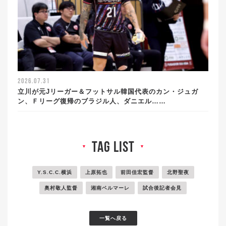
2026.07.31
立川が元Jリーガー＆フットサル韓国代表のカン・ジュガ
ン、Ｆリーグ復帰のブラジル人、ダニエル……
tag list
▼
▼
Y.S.C.C.横浜
上原拓也
前田佳宏監督
北野聖夜
奥村敬人監督
湘南ベルマーレ
試合後記者会見
一覧へ戻る