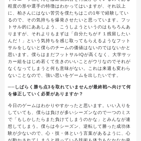
程度の形や選手の特徴はわかってはいますが、それ以上
に、柏さんにはない苦労を僕たちはこの1年で経験してい
るので、その気持ちを爆発させたいと思っています。フッ
トサル的にああしよう、こうしようというのはもちろんあ
りますが、それよりもまずは「自分たちがＦ１残留したい
んだ！」という気持ちを感じ取ってもらえるようなフット
サルをしないと僕らのチームの価値はないのではないかと
思います。僕らはまだフットサルIQが高くなく、大学サッ
カー組をはじめ若くて生きのいいことがウリなのでそれが
なくなってしまうと何も意味がない。これは来週も変わら
ないことなので、強い思いをゲームを出したいです。
──しばらく勝ち点3を取れていませんが最終戦へ向けて何
を修正していく必要がありますか？
今日のゲームはわかりやすかったと思います。いい入りを
していても、僕らは負けが多いシーズンなので一つのミス
で「もしかしたらまた負けてしまうのかな」とみんなが連
想してしまう。僕らは今シーズン、逆転して勝った成功体
験が少ないので、心・技・体という言葉があるように、心
が動かされてしまうと持っている技術も体力もなかなか発