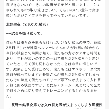
揮できないので、そこの改善が必要だと思います。「2つ
やられても3つ取り返せばいい」くらいのいい意味で突き
抜けたポジティブさを持ってやっていきたいです。
北野聖夜（Y.S.C.C.横浜）
──試合を振り返って。
僕たちは勝ち点を取らなければいけない状況の中で、連戦
2日目でしたが湘南ベルマーレさんの方が昨日の試合から
今日の試合まで時間が短く、僕たちの方がケアする時間も
あり、年齢が若いのでこの一戦で勝ち点3を取ろうと懸け
ていたところで勝ち切れなかったことは非常に悔しいで
す。結果として受け止めて、僕たちにはエスポラーダ北海
道戦が残っていますが長野さんが勝ち点3を取ってしまっ
たらその時点で僕たちのＦリーグ最下位が決まって入れ替
え戦に回る状況ですが、とにかくチーム一丸となって全力
で戦うために切り替えてトレーニングするしかありませ
ん。
──長野の結果次第では入れ替え戦が決まってしまう可能性