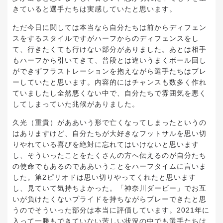
きていると選手たちは実感していたと思います。
ただ今日に関しては本当なら自分たちは前からディフェン
スをするスタイルですがハーフからのディフェンスをし
て、行きたくても行けない部分がありました。あとは相手
もハーフから引いてきて、普段とは違いうまくボール回し
ができずフラストレーションを抱えながら選手たちはプレ
ーしていたと思います。内容的にはチャンスも数多く作れ
ていましたし全然悪くない中で、自分たちで雰囲気を悪く
してしまっていた兆候がありました。
久光（重貴）がああいう形で亡くなってしまったというの
はありますけど、自分たちが大好きなフットサルを思い切
りやれている喜びを絶対に忘れてはいけないと思います
し、そういったことをたくさんの方へ伝えるのが自分たち
の使命でもあるのでああいうことをハーフタイムに言いま
した。第2ピリオドは思い切りやってくれたと思います
し、見ていて気持ちよかった。「神奈川ダービー」でお互
いが負けたくないプライドを持ちながらプレーできたと思
うのでそういった部分は本当に評価しています。2021年に
入って一勝もできていない苦しい状況の中でも選手たちは