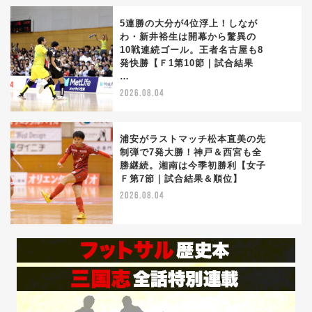
5連勝の大分が4位浮上！しなが
わ・新井裕生は開幕から驚異の
10戦連続ゴール。王者名古屋も8
4
発快勝【Ｆ1第10節｜試合結果
…
2026.08.04
浦安がラストマッチ松本直美の先
制弾で7発大勝！神戸＆西宮も全
勝継続。湘南は今季初勝利【女子
5
Ｆ第7節｜試合結果＆順位】
2026.08.04