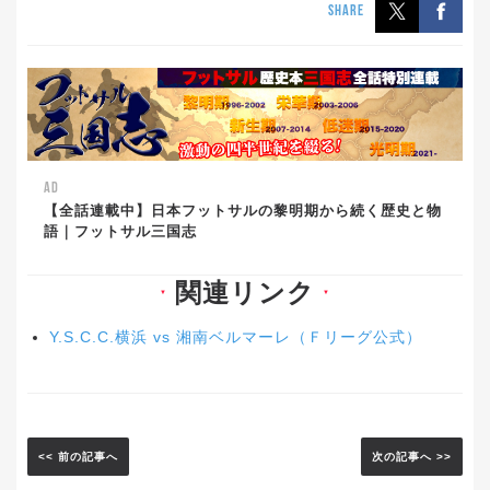
SHARE
AD
【全話連載中】日本フットサルの黎明期から続く歴史と物
語｜フットサル三国志
関連リンク
▼
▼
Y.S.C.C.横浜 vs 湘南ベルマーレ（Ｆリーグ公式）
<< 前の記事へ
次の記事へ >>