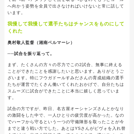
へ向かう姿勢を全員で出さなければいけないと常に話して
います。
我慢して我慢して選手たちはチャンスをものにして
くれた
奥村敬人監督（湘南ベルマーレ）
──試合を振り返って。
まず、たくさんの方々の尽力でこの2試合、無事に終える
ことができたことを感謝したいと思います。ありがとうご
ざいます。特にフウガドールすみださんの育成組織の選手
たちが運営でたくさん働いてくれたおかげで、自分たちは
スムーズに試合ができたことに本当に嬉しく思っていま
す。
試合の方ですが、昨日、名古屋オーシャンズさんとかなり
の激闘をした中で、一人ひとりの疲労度が高かった。なの
でハーフから守るという一つの守備陣形を取ったことが今
までと違う戦い方でした。あとはYSさんがピヴォを入れ替