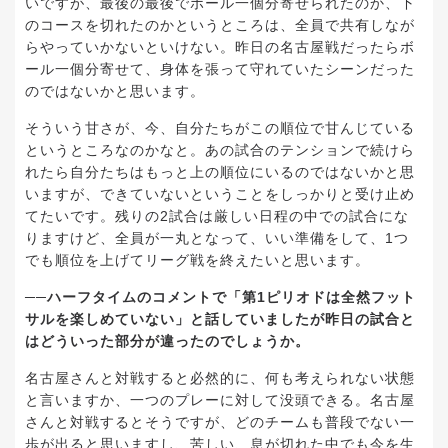
いですが、最後の最後でボール一個分寄せられたのか、下
のコースを切れたのかというところは、全員で共有しなが
らやっていかないといけない。昨日の名古屋戦だったらボ
ール一個分寄せて、身体を張って守れていたシーンだった
のではないかと思います。
そういう甘さが、今、自分たちがこの順位で甘んじている
というところなのかなと。あの試合のテンションで続けら
れたら自分たちはもっと上の順位にいるのではないかと思
いますが、できていないということをしっかりと受け止め
てたいです。残りの2試合は厳しい日程の中での試合にな
りますけど、全員が一丸となって、いい準備をして、1つ
でも順位を上げてリーグ戦を終えたいと思います。
──ハーフタイムのコメントで「第1ピリオドは全然フット
サルを楽しめていない」と話していましたが昨日の試合と
はどういった部分が違ったのでしょうか。
名古屋さんと対戦すると必然的に、何も考えられない状態
と言いますか、一つのプレーに対して没頭できる。名古屋
さんと対戦するとそうですが、どのチームも普段でない一
歩が出ると思いますし、苦しい、息が切れた中でも今を生