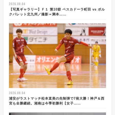
2026.08.04
【写真ギャラリー】Ｆ１ 第10節 ペスカドーラ町田 vs ボル
クバレット北九州／撮影＝満本……
2026.08.04
浦安がラストマッチ松本直美の先制弾で7発大勝！神戸＆西
宮も全勝継続。湘南は今季初勝利【女子……