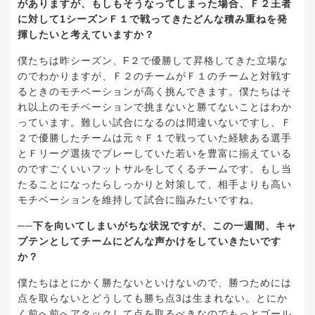
がありますが、もしもそうなってしまった場合、Ｆ２王者
に対して1シーズンＦ１で戦ってきたどんな積み重ねを発
揮したいと考えていますか？
僕たちは昨シーズン、F２で優勝して昇格してきた立場な
のでわかりますが、Ｆ２のチームがＦ１のチームと対戦す
るときのモチベーションが高く挑んできます。僕たちはそ
れ以上のモチベーションで挑まないと勝てないことはわか
っています。難しい試合になるのは間違いないですし、Ｆ
２で優勝したチームは元々Ｆ１で戦っていた経験ある選手
とＦリーグ選抜でプレーしていた若いを豊富に揃えている
のですごくいいフットサルをしてくるチームです。もし当
たることになったらしっかりと対策して、相手よりも高い
モチベーションを維持して試合に臨みたいですね。
──下を向いてしまいがちな状況ですが、この一週間、キャ
プテンとしてチームにどんな声かけをしていきたいです
か？
僕たちはとにかく勝たないといけないので、勝つためには
点を取らないとどうしても勝ち点3は生まれない。とにか
く前へ前へアタックして点を取るべきなのでもっとゴール