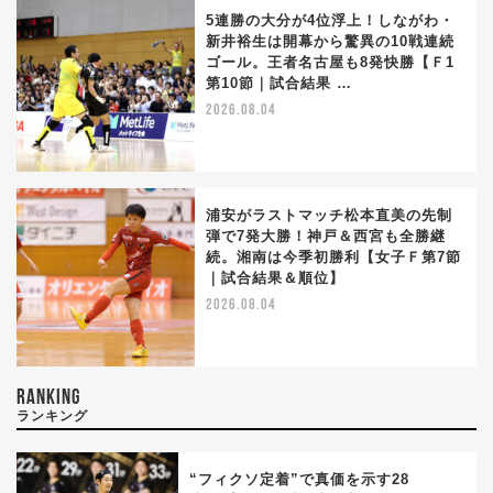
5連勝の大分が4位浮上！しながわ・
新井裕生は開幕から驚異の10戦連続
ゴール。王者名古屋も8発快勝【Ｆ1
第10節｜試合結果 …
2026.08.04
浦安がラストマッチ松本直美の先制
弾で7発大勝！神戸＆西宮も全勝継
続。湘南は今季初勝利【女子Ｆ第7節
｜試合結果＆順位】
2026.08.04
RANKING
ランキング
“フィクソ定着”で真価を示す28