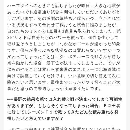
ハーフタイムのときにも話しましたが昨日、大きな地震が
あった中でも通常通り試合を開催していただいてありがと
うございます。その感謝の気持ちと僕らが今、立たされて
いる状況をすべて合わせて戦おうと試合に臨みましたが、
自分たちのミスから1点目も1点目も取られてしまった。第
2ピリオドは自分たちのパワーを使って、個性を生かして
取り返そうとしましたが、なかなかゴールが遠かった印象
です。僕らが崖っぷちな状況なのは変わらないですが一つ
変わってしまったことは、次、ボアルース長野さんが勝ち
点を動かした場合、最下位が決まってしまうこと。ですが
僕らのやることは変わらず来週のエスポラーダ北海道戦に
向けて調整していくだけです。いい意味で切り替えて次に
臨みたいと思います。最後までしっかりやり切ることが大
事だと思うので来週もしっかり頑張りたいです。
──長野の結果次第では入れ替え戦が決まってしまう可能性
がありますが、もしもそうなってしまった場合、Ｆ２王者
に対して1シーズンＦ１で戦ってきたどんな積み重ねを発
揮したいと考えていますか？
トルエーラ柏さんとは練習試合を何度かしているのである