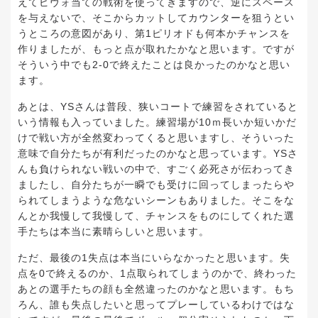
えてピヴォ当ての戦術を使ってきますので、逆にスペース
を与えないで、そこからカットしてカウンターを狙うとい
うところの意図があり、第1ピリオドも何本かチャンスを
作りましたが、もっと点が取れたかなと思います。ですが
そういう中でも2-0で終えたことは良かったのかなと思い
ます。
あとは、YSさんは普段、狭いコートで練習をされていると
いう情報も入っていました。練習場が10ｍ長いか短いかだ
けで戦い方が全然変わってくると思いますし、そういった
意味で自分たちが有利だったのかなと思っています。YSさ
んも負けられない戦いの中で、すごく必死さが伝わってき
ましたし、自分たちが一瞬でも受けに回ってしまったらや
られてしまうような危ないシーンもありました。そこをな
んとか我慢して我慢して、チャンスをものにしてくれた選
手たちは本当に素晴らしいと思います。
ただ、最後の1失点は本当にいらなかったと思います。失
点を0で終えるのか、1点取られてしまうのかで、終わった
あとの選手たちの顔も全然違ったのかなと思います。もち
ろん、誰も失点したいと思ってプレーしているわけではな