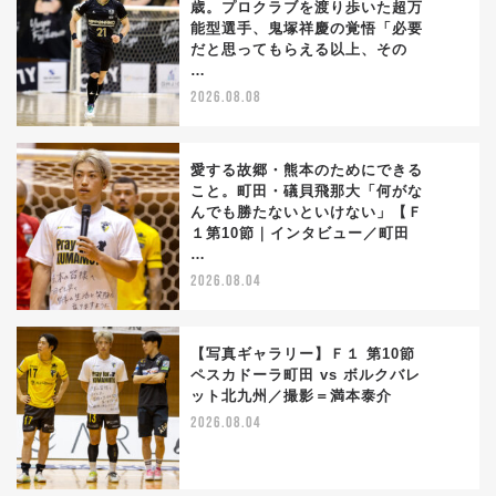
歳。プロクラブを渡り歩いた超万
能型選手、鬼塚祥慶の覚悟「必要
1
だと思ってもらえる以上、その
…
2026.08.08
愛する故郷・熊本のためにできる
こと。町田・礒貝飛那大「何がな
んでも勝たないといけない」【Ｆ
2
１第10節｜インタビュー／町田
…
2026.08.04
【写真ギャラリー】Ｆ１ 第10節
ペスカドーラ町田 vs ボルクバレ
ット北九州／撮影＝満本泰介
3
2026.08.04