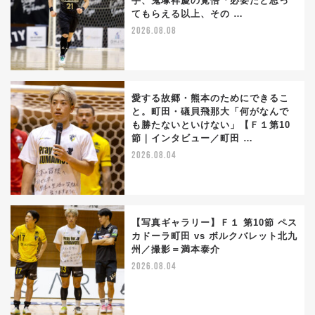
手、鬼塚祥慶の覚悟「必要だと思っ
てもらえる以上、その …
2026.08.08
愛する故郷・熊本のためにできるこ
と。町田・礒貝飛那大「何がなんで
も勝たないといけない」【Ｆ１第10
節｜インタビュー／町田 …
2026.08.04
【写真ギャラリー】Ｆ１ 第10節 ペス
カドーラ町田 vs ボルクバレット北九
州／撮影＝満本泰介
2026.08.04