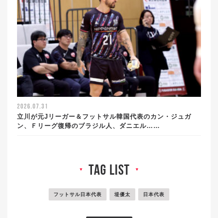
2026.07.31
立川が元Jリーガー＆フットサル韓国代表のカン・ジュガ
ン、Ｆリーグ復帰のブラジル人、ダニエル……
tag list
▼
▼
フットサル日本代表
堤優太
日本代表