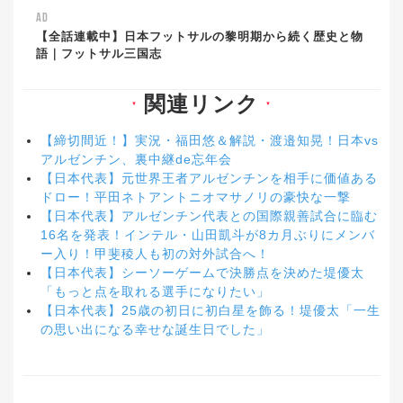
AD
【全話連載中】日本フットサルの黎明期から続く歴史と物
語｜フットサル三国志
関連リンク
▼
▼
【締切間近！】実況・福田悠＆解説・渡邉知晃！日本vs
アルゼンチン、裏中継de忘年会
【日本代表】元世界王者アルゼンチンを相手に価値ある
ドロー！平田ネトアントニオマサノリの豪快な一撃
【日本代表】アルゼンチン代表との国際親善試合に臨む
16名を発表！インテル・山田凱斗が8カ月ぶりにメンバ
ー入り！甲斐稜人も初の対外試合へ！
【日本代表】シーソーゲームで決勝点を決めた堤優太
「もっと点を取れる選手になりたい」
【日本代表】25歳の初日に初白星を飾る！堤優太「一生
の思い出になる幸せな誕生日でした」