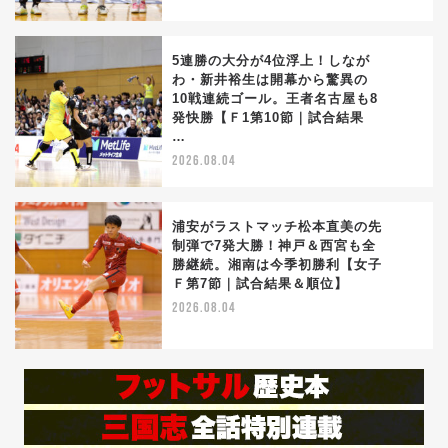
5連勝の大分が4位浮上！しなが
わ・新井裕生は開幕から驚異の
10戦連続ゴール。王者名古屋も8
4
発快勝【Ｆ1第10節｜試合結果
…
2026.08.04
浦安がラストマッチ松本直美の先
制弾で7発大勝！神戸＆西宮も全
勝継続。湘南は今季初勝利【女子
5
Ｆ第7節｜試合結果＆順位】
2026.08.04