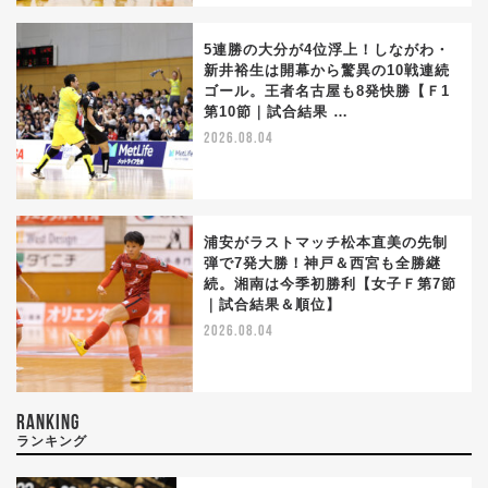
5連勝の大分が4位浮上！しながわ・
新井裕生は開幕から驚異の10戦連続
ゴール。王者名古屋も8発快勝【Ｆ1
第10節｜試合結果 …
2026.08.04
浦安がラストマッチ松本直美の先制
弾で7発大勝！神戸＆西宮も全勝継
続。湘南は今季初勝利【女子Ｆ第7節
｜試合結果＆順位】
2026.08.04
RANKING
ランキング