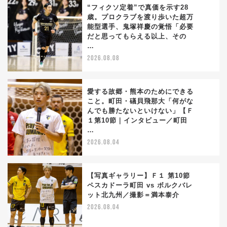
“フィクソ定着”で真価を示す28
歳。プロクラブを渡り歩いた超万
能型選手、鬼塚祥慶の覚悟「必要
1
だと思ってもらえる以上、その
…
2026.08.08
愛する故郷・熊本のためにできる
こと。町田・礒貝飛那大「何がな
んでも勝たないといけない」【Ｆ
2
１第10節｜インタビュー／町田
…
2026.08.04
【写真ギャラリー】Ｆ１ 第10節
ペスカドーラ町田 vs ボルクバレ
ット北九州／撮影＝満本泰介
3
2026.08.04