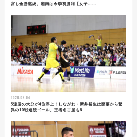
宮も全勝継続。湘南は今季初勝利【女子……
2026.08.04
5連勝の大分が4位浮上！しながわ・新井裕生は開幕から驚
異の10戦連続ゴール。王者名古屋も8……