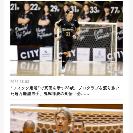
2026.08.08
“フィクソ定着”で真価を示す28歳。プロクラブを渡り歩い
た超万能型選手、鬼塚祥慶の覚悟「必……