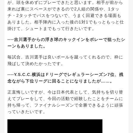
が、頭を休めずにプレーできたと思います。相手が前から
来れば裏にスペースができるので2人組の関係や、1タッ
チ・2タッチでパスをつないで、うまく回避できる場面も
ありました。相手陣内に入った後の1対1でもっともっと仕
掛けて、シュートまでもって行きたいです。
──吉川選手からの浮き球のキックインをボレーで狙ったシ
ーンもありました。
毎試合、吉川選手は良いボールを蹴ってくれるので、枠に
飛ばして決めたかったです。
──Y.S.C.C.横浜はＦリーグでレギュラーシーズン7位、残
念ながら下位リーグに回ることになりましたが……。
正直悔しいですが、今は日本代表として、気持ちを切り替
えてプレーをして、今回の活動で経験したことをチームに
持ち帰って、ファイナルシーズンで全勝できるように頑張
っていきたいです。