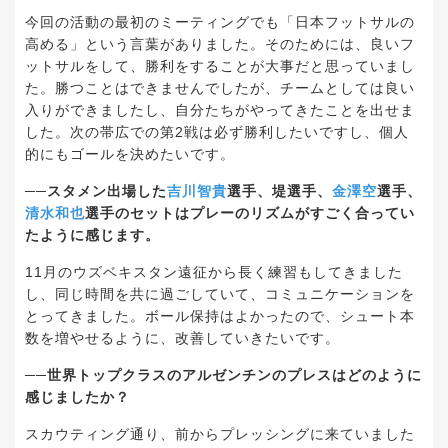
今回の活動の最初のミーティングでも「日本フットサルの
高める」という言葉がありました。そのためには、良いフ
ットサルをして、勝利をすることが大事だと思っていまし
た。勝つことはできませんでしたが、チームとしては良い
入りができましたし、自分たちがやってきたことを出せま
した。次の帯広での第2戦は必ず勝利したいですし、個人
的にもゴールを決めたいです。
──スタメン出場した
吉川智貴
選手、堤選手、
金澤空
選手、
清水和也
選手のセットはプレーのリズムがすごく合ってい
たように感じます。
11月のウズベキスタン遠征から長く練習もしてきました
し、同じ時間を共に過ごしていて、コミュニケーションを
とってきました。ボール保持はよかったので、シュート本
数を増やせるように、改善していきたいです。
──世界トップクラスのアルゼンチンのプレスはどのように
感じましたか？
スカウティング通り、前からプレッシングに来ていました