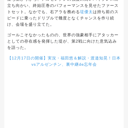
立ち向かい、終始圧巻のパフォーマンスを見せたファース
トセット。なかでも、右アラを務める
堤優太
は持ち前のス
ピードに乗ったドリブルで幾度となくチャンスを作り続
け、会場を盛り立てた。
ゴールこそなかったものの、世界の強豪相手にアタッカー
としての存在感を発揮した堤が、第2戦に向けた意気込み
を語った。
【12月17日の開催】実況・福田悠＆解説・渡邉知晃！日本
vsアルゼンチン、裏中継de忘年会