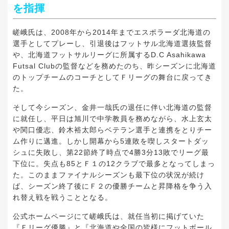
を指揮
嵯峨氏は、2008年から2014年までエスポラーダ北海道の
選手としてプレーし、引退後はフットサル北海道選抜監督
や、北海道フットサルリーグに所属するD.C Asahikawa
Futsal Clubの監督などを務めたのち、昨シーズンに北海道
のトップチームのコーチとしてＦリーグの舞台に戻ってき
た。
そして今シーズン、金井一哉氏の退任に伴い北海道の監督
に就任し、平日は旭川で中学教員を務めながら、水上玄太
や関口優志、鈴木裕太郎らベテラン選手と連携をとりチー
ム作りに邁進。しかし開幕から5連敗を喫しスタートダッ
シュに失敗し、第22節終了時点で4勝3分13敗でリーグ最
下位に。失点も85とＦ１の12クラブで最多となってしまっ
た。このままファイナルシーズンも最下位の状況が続け
ば、シーズン終了後にＦ２の優勝チームと昇降格を争う入
れ替え戦を戦うこととなる。
公式ホームページにて嵯峨氏は、就任当初に掲げていた
『Ｆリーグ優勝』と『北海道や全国の皆様にフットボール