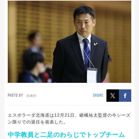
PHOTO BY
SHARE
高橋学
エスポラーダ北海道は12月21日、嵯峨祐太監督の今シーズ
ン限りでの退任を発表した。
中学教員と二足のわらじでトップチーム