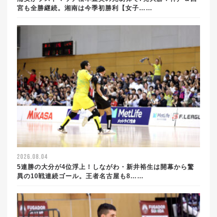
宮も全勝継続。湘南は今季初勝利【女子……
2026.08.04
5連勝の大分が4位浮上！しながわ・新井裕生は開幕から驚
異の10戦連続ゴール。王者名古屋も8……