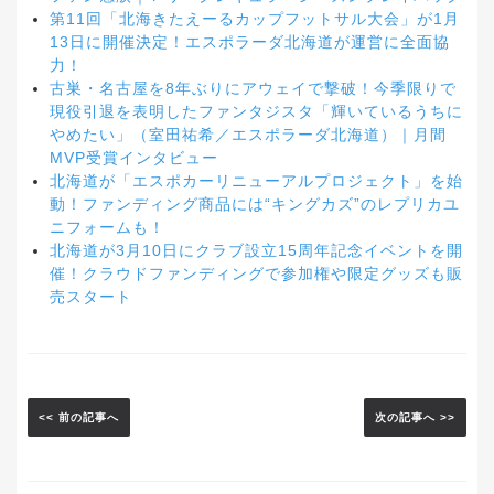
第11回「北海きたえーるカップフットサル大会」が1月
13日に開催決定！エスポラーダ北海道が運営に全面協
力！
古巣・名古屋を8年ぶりにアウェイで撃破！今季限りで
現役引退を表明したファンタジスタ「輝いているうちに
やめたい」（室田祐希／エスポラーダ北海道）｜月間
MVP受賞インタビュー
北海道が「エスポカーリニューアルプロジェクト」を始
動！ファンディング商品には“キングカズ”のレプリカユ
ニフォームも！
北海道が3月10日にクラブ設立15周年記念イベントを開
催！クラウドファンディングで参加権や限定グッズも販
売スタート
<< 前の記事へ
次の記事へ >>