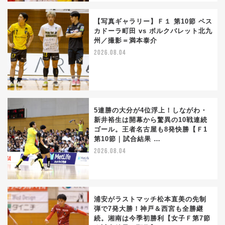
【写真ギャラリー】Ｆ１ 第10節 ペス
カドーラ町田 vs ボルクバレット北九
州／撮影＝満本泰介
2026.08.04
5連勝の大分が4位浮上！しながわ・
新井裕生は開幕から驚異の10戦連続
ゴール。王者名古屋も8発快勝【Ｆ1
第10節｜試合結果 …
2026.08.04
浦安がラストマッチ松本直美の先制
弾で7発大勝！神戸＆西宮も全勝継
続。湘南は今季初勝利【女子Ｆ第7節