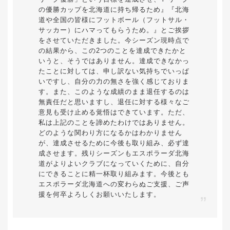
の優勝カップを北海道に持ち帰るため』『北海
道や全国の皆様にフットボール（フットサル・
サッカー）にハマってもらうため。』とご挨拶
をさせていただきました。今シーズン現時点で
の結果から、この2つのことを達成できたかと
いうと、そうではありません。達成できなかっ
たことに対しては、申し訳ない気持ちでいっぱ
いですし、自分の力の無さを強く感じておりま
す。また、このような成績のまま退任するのは
無責任だと思いますし、退任に対する様々なご
意見も受け止める覚悟はできています。ただ、
私は上記のことを諦めたわけではありません。
どのような関わり方になるかはわかりません
が、達成させるために今後も取り組み、必ず達
成させます。残りシーズンもエスポラーダ北海
道がよりよいクラブになっていくために、自分
にできることに精一杯取り組みます。今後とも
エスポラーダ北海道への変わらぬご支援、ご声
援を何卒よろしくお願いいたします。