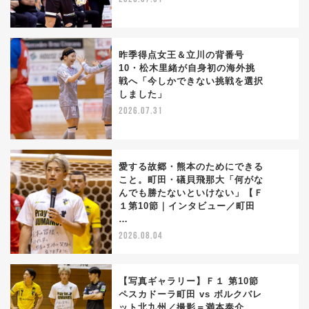
昨季得点女王＆立川の背番号
10・松木里緒が自身初の海外挑
戦へ「今しかできない挑戦を選択
2
しました」
2026.07.31
愛する故郷・熊本のためにできる
こと。町田・礒貝飛那大「何がな
んでも勝たないといけない」【Ｆ
3
１第10節｜インタビュー／町田
…
2026.08.04
【写真ギャラリー】Ｆ１ 第10節
ペスカドーラ町田 vs ボルクバレ
ット北九州／撮影＝満本泰介