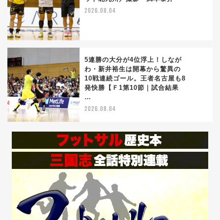
4
2026.08.04
5連勝の大分が4位浮上！しなが
わ・新井裕生は開幕から驚異の
10戦連続ゴール。王者名古屋も8
5
発快勝【Ｆ1第10節｜試合結果
…
2026.08.04