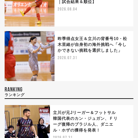
｜試合結果＆順位】
2026.08.04
昨季得点女王＆立川の背番号10・松
木里緒が自身初の海外挑戦へ「今し
かできない挑戦を選択しました」
2026.07.31
RANKING
ランキング
立川が元Jリーガー＆フットサル
韓国代表のカン・ジュガン、Ｆリ
ーグ復帰のブラジル人、ダニエ
1
ル・ホザの獲得を発表！
2026.07.31