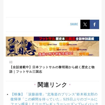
SHARE
AD
【全話連載中】日本フットサルの黎明期から続く歴史と物
語｜フットサル三国志
関連リンク
▼
▼
【映像】「涙腺崩壊」“北海道のプリンス”鈴木裕太郎の
復帰弾「この瞬間を待っていた」525日ぶりのゴールに
ファン感涙｜Ｆリーグレギュラーシーズンプレイバック