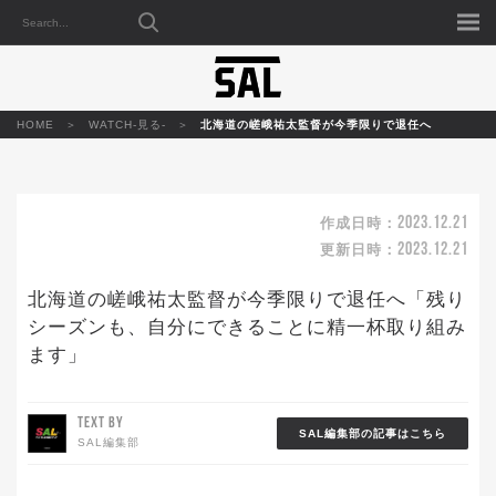
HOME
WATCH-見る-
北海道の嵯峨祐太監督が今季限りで退任へ
2023.12.21
作成日時：
2023.12.21
更新日時：
北海道の嵯峨祐太監督が今季限りで退任へ「残り
シーズンも、自分にできることに精一杯取り組み
ます」
TEXT BY
SAL編集部の記事はこちら
SAL編集部