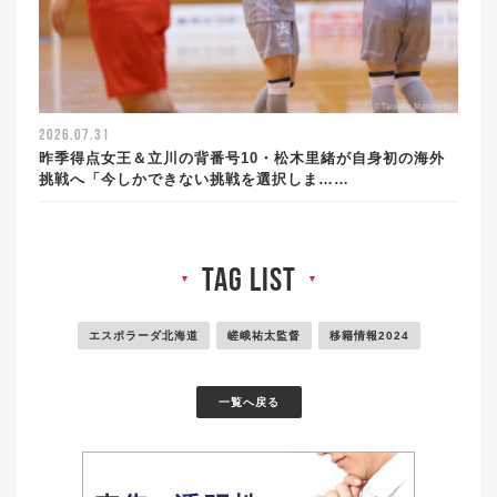
2026.07.31
昨季得点女王＆立川の背番号10・松木里緒が自身初の海外
挑戦へ「今しかできない挑戦を選択しま……
tag list
▼
▼
エスポラーダ北海道
嵯峨祐太監督
移籍情報2024
一覧へ戻る