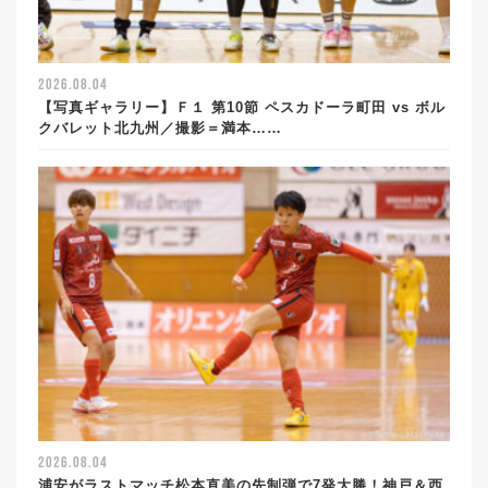
2026.08.04
【写真ギャラリー】Ｆ１ 第10節 ペスカドーラ町田 vs ボル
クバレット北九州／撮影＝満本……
2026.08.04
浦安がラストマッチ松本直美の先制弾で7発大勝！神戸＆西