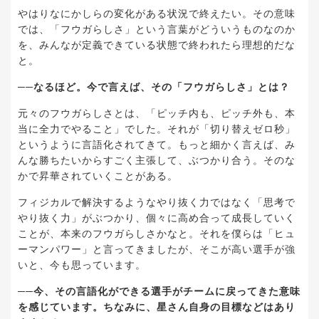
やはりなにかしらの変化がある状況で終えたい。その意味
では、「フウガらしさ」という言葉がどういうものなのか
を、みんなが定義できている状態で終われたら理想的だな
と。
──なるほど。今で言えば、その「フウガらしさ」とは？
元々のフウガらしさとは、「ピッチ内も、ピッチ外も、本
当に全力でやること」でした。それが「切り替えゼロ秒」
というように言語化されてきて。もっと細かく言えば、み
んな勝ちたいからすごく主張して、ぶつかり合う。そのな
かで昇華されていくことがある。
フィジカルで解決するようなやり抜く力ではなく「思考で
やり抜く力」がぶつかり、個々に高め合って成長していく
ことが、本来のフウガらしさかなと。それを僕らは「ヒュ
ーマンパワー」と言ってきましたが、そこが高い選手が強
いと、今も思っています。
──今、その言語化ができる選手がチームに戻ってきた意味
を感じています。ちなみに、星さん自身の目標などはあり