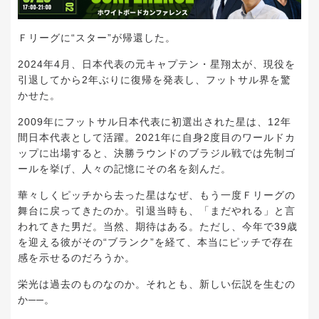
Ｆリーグに“スター”が帰還した。
2024年4月、日本代表の元キャプテン・星翔太が、現役を
引退してから2年ぶりに復帰を発表し、フットサル界を驚
かせた。
2009年にフットサル日本代表に初選出された星は、12年
間日本代表として活躍。2021年に自身2度目のワールドカ
ップに出場すると、決勝ラウンドのブラジル戦では先制ゴ
ールを挙げ、人々の記憶にその名を刻んだ。
華々しくピッチから去った星はなぜ、もう一度Ｆリーグの
舞台に戻ってきたのか。引退当時も、「まだやれる」と言
われてきた男だ。当然、期待はある。ただし、今年で39歳
を迎える彼がその“ブランク”を経て、本当にピッチで存在
感を示せるのだろうか。
栄光は過去のものなのか。それとも、新しい伝説を生むの
か──。