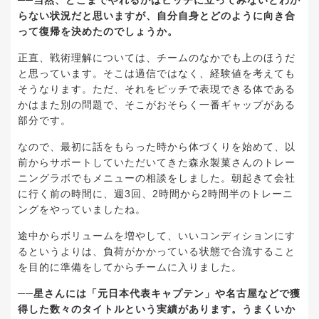
──当然、どこまでやれるかはピッチに立ってみないとわか
らない状況だと思いますが、自分自身とどのように向き合
って復帰を決めたのでしょうか。
正直、戦術理解については、チームのなかでも上のほうだ
と思っています。そこは過信ではなく、経験値を考えても
そうなります。ただ、それをピッチで表現できる体である
かはまた別の問題で、そこがおそらく一番ギャップがある
部分です。
なので、最初に話をもらった時から体づくりを始めて、以
前からサポートしていただいてきた森永製菓さんのトレー
ニングラボでもメニューの相談をしました。朝起きて会社
に行く前の時間に、週3回、2時間から2時間半のトレーニ
ングをやっていましたね。
途中からボリュームを増やして、いいコンディションにす
るというよりは、負荷がかかっている状態で合流すること
を目的に準備をしてからチームに入りました。
──星さんには「元日本代表キャプテン」や名古屋などで獲
得した数々のタイトルという実績があります。うまくいか