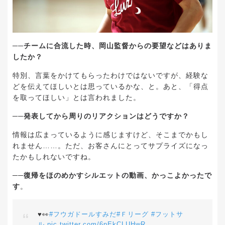
──チームに合流した時、岡山監督からの要望などはありま
したか？
特別、言葉をかけてもらったわけではないですが、経験な
どを伝えてほしいとは思っているかな、と。あと、「得点
を取ってほしい」とは言われました。
──発表してから周りのリアクションはどうですか？
情報は広まっているように感じますけど、そこまでかもし
れません……。ただ、お客さんにとってサプライズになっ
たかもしれないですね。
──復帰をほのめかすシルエットの動画、かっこよかったで
す
。
♥️👀
#フウガドールすみだ
#Ｆリーグ
#フットサ
ル
pic.twitter.com/6pEkCLUHwR