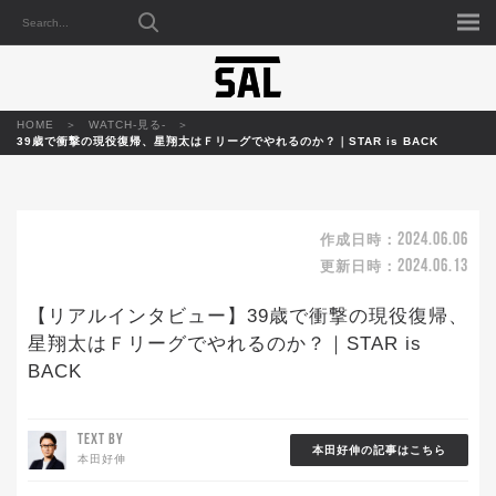
HOME
WATCH-見る-
39歳で衝撃の現役復帰、星翔太はＦリーグでやれるのか？｜STAR is BACK
2024.06.06
作成日時：
2024.06.13
更新日時：
【リアルインタビュー】39歳で衝撃の現役復帰、
星翔太はＦリーグでやれるのか？｜STAR is
BACK
TEXT BY
本田好伸の記事はこちら
本田好伸