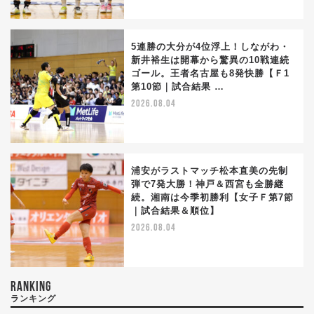
5連勝の大分が4位浮上！しながわ・
新井裕生は開幕から驚異の10戦連続
ゴール。王者名古屋も8発快勝【Ｆ1
第10節｜試合結果 …
2026.08.04
浦安がラストマッチ松本直美の先制
弾で7発大勝！神戸＆西宮も全勝継
続。湘南は今季初勝利【女子Ｆ第7節
｜試合結果＆順位】
2026.08.04
RANKING
ランキング