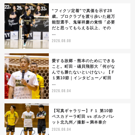
“フィクソ定着”で真価を示す28
歳。プロクラブを渡り歩いた超万
能型選手、鬼塚祥慶の覚悟「必要
1
だと思ってもらえる以上、その
…
2026.08.08
愛する故郷・熊本のためにできる
こと。町田・礒貝飛那大「何がな
んでも勝たないといけない」【Ｆ
2
１第10節｜インタビュー／町田
…
2026.08.04
【写真ギャラリー】Ｆ１ 第10節
ペスカドーラ町田 vs ボルクバレ
ット北九州／撮影＝満本泰介
3
2026.08.04