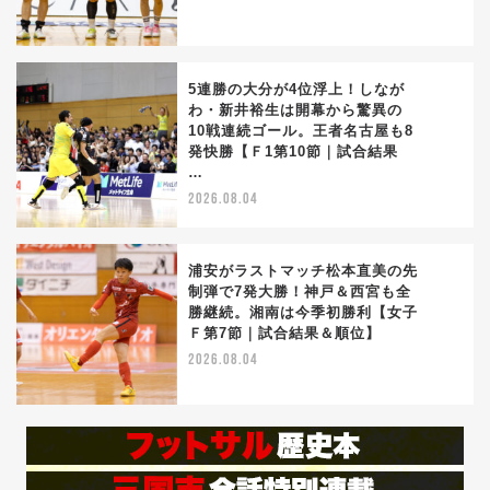
5連勝の大分が4位浮上！しなが
わ・新井裕生は開幕から驚異の
10戦連続ゴール。王者名古屋も8
4
発快勝【Ｆ1第10節｜試合結果
…
2026.08.04
浦安がラストマッチ松本直美の先
制弾で7発大勝！神戸＆西宮も全
勝継続。湘南は今季初勝利【女子
5
Ｆ第7節｜試合結果＆順位】
2026.08.04