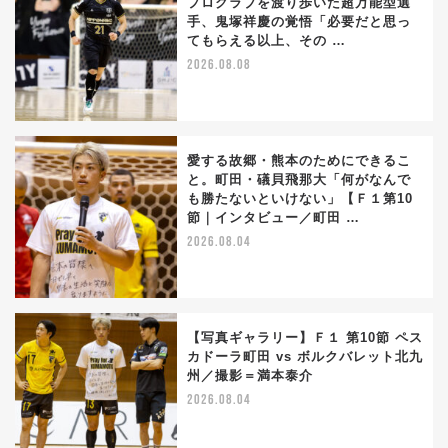
プロクラブを渡り歩いた超万能型選
手、鬼塚祥慶の覚悟「必要だと思っ
てもらえる以上、その …
2026.08.08
愛する故郷・熊本のためにできるこ
と。町田・礒貝飛那大「何がなんで
も勝たないといけない」【Ｆ１第10
節｜インタビュー／町田 …
2026.08.04
【写真ギャラリー】Ｆ１ 第10節 ペス
カドーラ町田 vs ボルクバレット北九
州／撮影＝満本泰介
2026.08.04