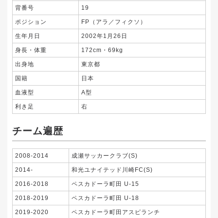
背番号
19
ポジション
FP（アラ／フィクソ）
生年月日
2002年1月26日
身長・体重
172cm・69kg
出身地
東京都
国籍
日本
血液型
A型
利き足
右
チーム遍歴
2008-2014
成瀬サッカークラブ(S)
2014-
和光ユナイテッド川崎FC(S)
2016-2018
ペスカドーラ町田 U-15
2018-2019
ペスカドーラ町田 U-18
2019-2020
ペスカドーラ町田アスピランチ