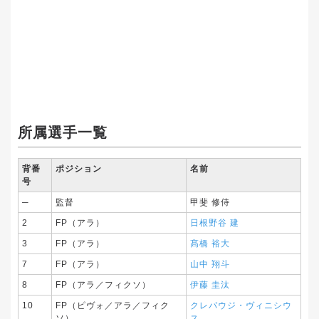
所属選手一覧
背番
ポジション
名前
号
─
監督
甲斐 修侍
2
FP（アラ）
日根野谷 建
3
FP（アラ）
髙橋 裕大
7
FP（アラ）
山中 翔斗
8
FP（アラ／フィクソ）
伊藤 圭汰
10
FP（ピヴォ／アラ／フィク
クレパウジ・ヴィニシウ
ソ）
ス