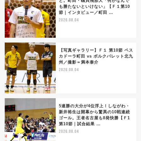
と。町田・礒貝飛那大「何がなんで
も勝たないといけない」【Ｆ１第10
節｜インタビュー／町田 …
2026.08.04
【写真ギャラリー】Ｆ１ 第10節 ペス
カドーラ町田 vs ボルクバレット北九
州／撮影＝満本泰介
2026.08.04
5連勝の大分が4位浮上！しながわ・
新井裕生は開幕から驚異の10戦連続
ゴール。王者名古屋も8発快勝【Ｆ1
第10節｜試合結果 …
2026.08.04