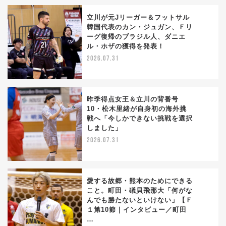
立川が元Jリーガー＆フットサル
韓国代表のカン・ジュガン、Ｆリ
ーグ復帰のブラジル人、ダニエ
1
ル・ホザの獲得を発表！
2026.07.31
昨季得点女王＆立川の背番号
10・松木里緒が自身初の海外挑
戦へ「今しかできない挑戦を選択
2
しました」
2026.07.31
愛する故郷・熊本のためにできる
こと。町田・礒貝飛那大「何がな
んでも勝たないといけない」【Ｆ
3
１第10節｜インタビュー／町田
…