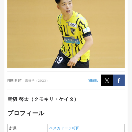
PHOTO BY
SHARE
高橋学（2023）
雲切 啓太（
クモキリ・ケイタ）
プロフィール
所属
ペスカドーラ町田