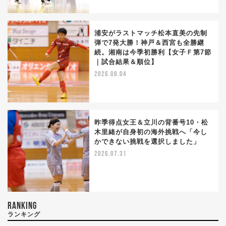
浦安がラストマッチ松本直美の先制
弾で7発大勝！神戸＆西宮も全勝継
続。湘南は今季初勝利【女子Ｆ第7節
｜試合結果＆順位】
2026.08.04
昨季得点女王＆立川の背番号10・松
木里緒が自身初の海外挑戦へ「今し
かできない挑戦を選択しました」
2026.07.31
RANKING
ランキング