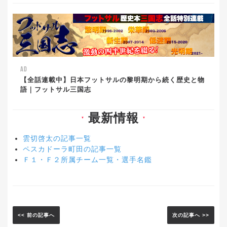
AD
【全話連載中】日本フットサルの黎明期から続く歴史と物
語｜フットサル三国志
最新情報
▼
▼
雲切啓太の記事一覧
ペスカドーラ町田の記事一覧
Ｆ１・Ｆ２所属チーム一覧・選手名鑑
<< 前の記事へ
次の記事へ >>