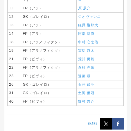
11
FP（アラ）
原 辰介
12
GK（ゴレイロ）
ジオヴァンニ
13
FP（アラ）
礒貝 飛那大
14
FP（アラ）
阿部 瑠依
18
FP（アラ／フィクソ）
中村 心之佑
19
FP（アラ／フィクソ）
雲切 啓太
21
FP（ピヴォ）
荒川 勇気
22
FP（アラ／フィクソ）
倉科 亮佑
23
FP（ピヴォ）
遠藤 颯
26
GK（ゴレイロ）
石井 遥斗
31
GK（ゴレイロ）
土岡 優晟
40
FP（ピヴォ）
野村 啓介
SHARE