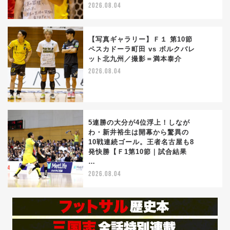
2026.08.04
【写真ギャラリー】Ｆ１ 第10節
ペスカドーラ町田 vs ボルクバレ
ット北九州／撮影＝満本泰介
4
2026.08.04
5連勝の大分が4位浮上！しなが
わ・新井裕生は開幕から驚異の
10戦連続ゴール。王者名古屋も8
5
発快勝【Ｆ1第10節｜試合結果
…
2026.08.04