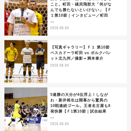
こと。町田・礒貝飛那大「何がな
んでも勝たないといけない」【Ｆ
3
１第10節｜インタビュー／町田
…
2026.08.04
【写真ギャラリー】Ｆ１ 第10節
ペスカドーラ町田 vs ボルクバレ
ット北九州／撮影＝満本泰介
4
2026.08.04
5連勝の大分が4位浮上！しなが
わ・新井裕生は開幕から驚異の
10戦連続ゴール。王者名古屋も8
5
発快勝【Ｆ1第10節｜試合結果
…
2026.08.04