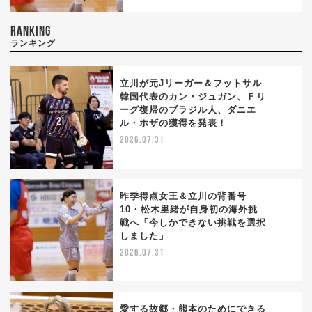
RANKING
ランキング
立川が元Jリーガー＆フットサル
韓国代表のカン・ジュガン、Ｆリ
ーグ復帰のブラジル人、ダニエ
1
ル・ホザの獲得を発表！
2026.07.31
昨季得点女王＆立川の背番号
10・松木里緒が自身初の海外挑
戦へ「今しかできない挑戦を選択
2
しました」
2026.07.31
愛する故郷・熊本のためにできる