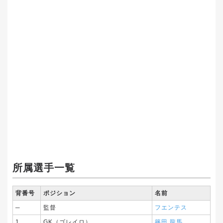
所属選手一覧
背番号
ポジション
名前
─
監督
フエンテス
1
GK（ゴレイロ）
篠田 龍馬