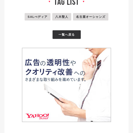
tag list
▼
▼
SALぺディア
八木聖人
名古屋オーシャンズ
一覧へ戻る