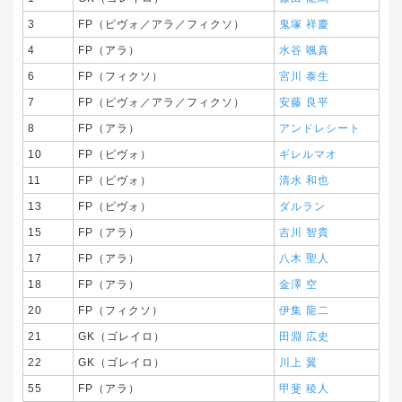
3
FP（ピヴォ／アラ／フィクソ）
鬼塚 祥慶
4
FP（アラ）
水谷 颯真
6
FP（フィクソ）
宮川 泰生
7
FP（ピヴォ／アラ／フィクソ）
安藤 良平
8
FP（アラ）
アンドレシート
10
FP（ピヴォ）
ギレルマオ
11
FP（ピヴォ）
清水 和也
13
FP（ピヴォ）
ダルラン
15
FP（アラ）
吉川 智貴
17
FP（アラ）
八木 聖人
18
FP（アラ）
金澤 空
20
FP（フィクソ）
伊集 龍二
21
GK（ゴレイロ）
田淵 広史
22
GK（ゴレイロ）
川上 翼
55
FP（アラ）
甲斐 稜人