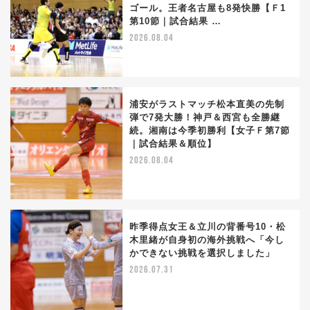
ゴール。王者名古屋も8発快勝【Ｆ1
第10節｜試合結果 …
2026.08.04
浦安がラストマッチ松本直美の先制
弾で7発大勝！神戸＆西宮も全勝継
続。湘南は今季初勝利【女子Ｆ第7節
｜試合結果＆順位】
2026.08.04
昨季得点女王＆立川の背番号10・松
木里緒が自身初の海外挑戦へ「今し
かできない挑戦を選択しました」
2026.07.31