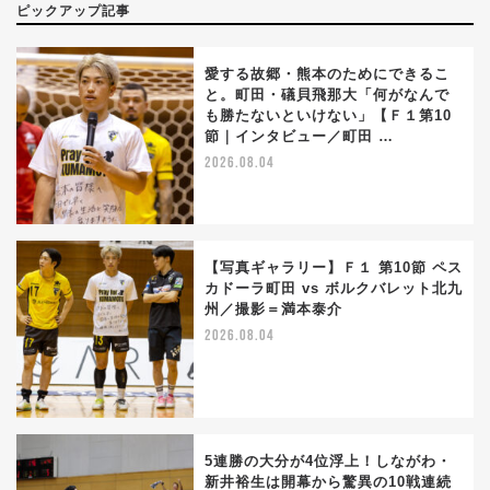
ピックアップ記事
愛する故郷・熊本のためにできるこ
と。町田・礒貝飛那大「何がなんで
も勝たないといけない」【Ｆ１第10
節｜インタビュー／町田 …
2026.08.04
【写真ギャラリー】Ｆ１ 第10節 ペス
カドーラ町田 vs ボルクバレット北九
州／撮影＝満本泰介
2026.08.04
5連勝の大分が4位浮上！しながわ・
新井裕生は開幕から驚異の10戦連続