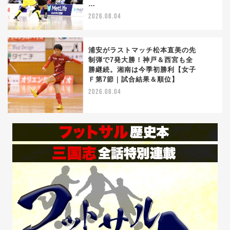
…
2026.08.04
浦安がラストマッチ松本直美の先
制弾で7発大勝！神戸＆西宮も全
勝継続。湘南は今季初勝利【女子
4
Ｆ第7節｜試合結果＆順位】
2026.08.04