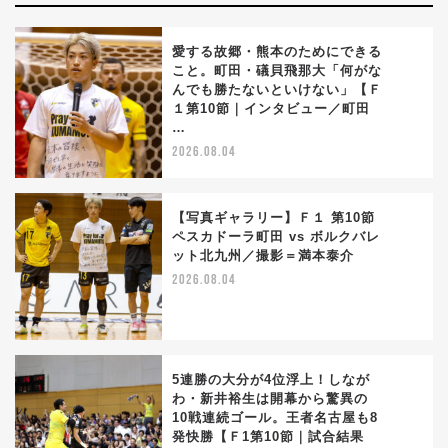
愛する故郷・熊本のためにできる
こと。町田・礒貝飛那大「何がな
んでも勝たないといけない」【Ｆ
1
１第10節｜インタビュー／町田
…
2026.08.04
【写真ギャラリー】Ｆ１ 第10節
ペスカドーラ町田 vs ボルクバレ
ット北九州／撮影＝満本泰介
2
2026.08.04
5連勝の大分が4位浮上！しなが
わ・新井裕生は開幕から驚異の
10戦連続ゴール。王者名古屋も8
3
発快勝【Ｆ1第10節｜試合結果