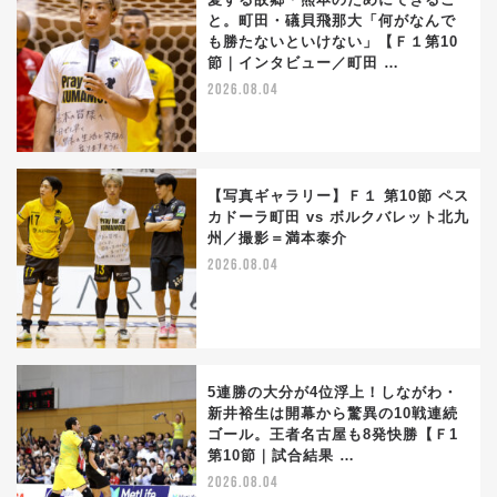
と。町田・礒貝飛那大「何がなんで
も勝たないといけない」【Ｆ１第10
節｜インタビュー／町田 …
2026.08.04
【写真ギャラリー】Ｆ１ 第10節 ペス
カドーラ町田 vs ボルクバレット北九
州／撮影＝満本泰介
2026.08.04
5連勝の大分が4位浮上！しながわ・
新井裕生は開幕から驚異の10戦連続
ゴール。王者名古屋も8発快勝【Ｆ1
第10節｜試合結果 …
2026.08.04