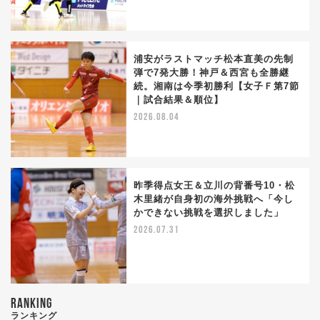
浦安がラストマッチ松本直美の先制
弾で7発大勝！神戸＆西宮も全勝継
続。湘南は今季初勝利【女子Ｆ第7節
｜試合結果＆順位】
2026.08.04
昨季得点女王＆立川の背番号10・松
木里緒が自身初の海外挑戦へ「今し
かできない挑戦を選択しました」
2026.07.31
RANKING
ランキング